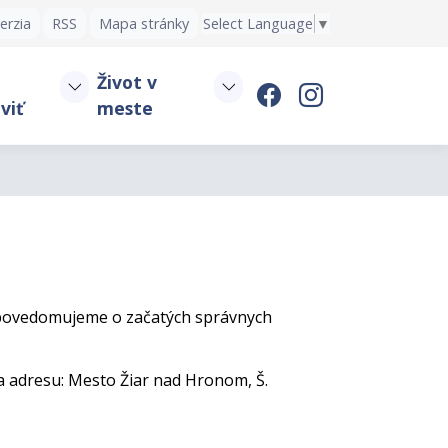
erzia
RSS
Mapa stránky
Select Language
▼
Život v
viť
meste
s upovedomujeme o začatých správnych
 adresu: Mesto Žiar nad Hronom, Š.