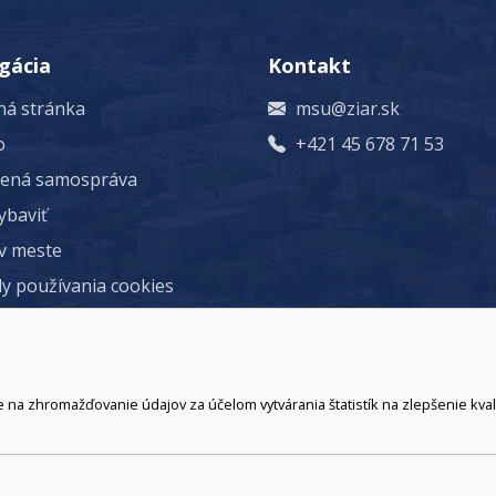
gácia
Kontakt
á stránka
msu@ziar.sk
o
+421 45 678 71 53
rená samospráva
ybaviť
 v meste
y používania cookies
46, 965 19 Žiar nad Hronom, +421 45 678 71 53, msu@ziar.sk,
Viac
prístupnosti
© 2026 Arrabella s.r.o., mayabella s.r.o., Všetky práva vyhradené.
a zhromažďovanie údajov za účelom vytvárania štatistík na zlepšenie kvali
Hosting:
- Web: