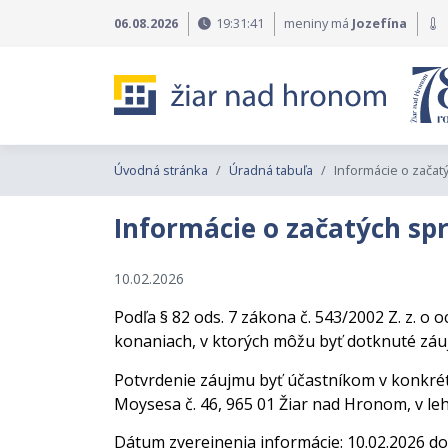
Preskočiť na obsah
Preskočiť na hlavné menu
06.08.2026
19:31:42
meniny má
Jozefína
Úvodná stránka
Úradná tabuľa
Informácie o začat
Informácie o začatých s
10.02.2026
Podľa § 82 ods. 7 zákona č. 543/2002 Z. z. 
konaniach, v ktorých môžu byť dotknuté záuj
Potvrdenie záujmu byť účastníkom v konkré
Moysesa č. 46, 965 01 Žiar nad Hronom, v le
Dátum zverejnenia informácie: 10.02.2026 do