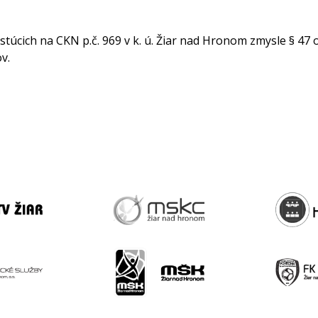
stúcich na CKN p.č. 969 v k. ú. Žiar nad Hronom zmysle § 47 
v.