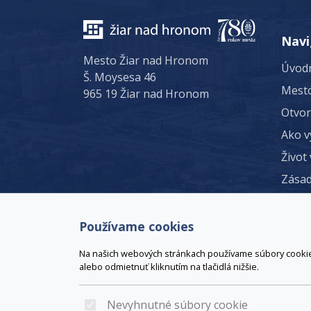
Navi
Mesto Žiar nad Hronom
Úvodn
Š. Moysesa 46
Mest
965 19 Žiar nad Hronom
Otvo
Ako v
Život
Zásad
© 2023 Mesto Žiar nad Hronom, Š. Moysesa 
Používame cookies
Na našich webových stránkach používame súbory cookie n
alebo odmietnuť kliknutím na tlačidlá nižšie.
Nevyhnutné súbory cookie