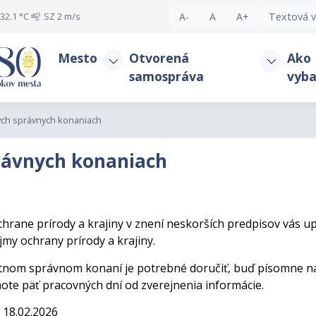
32.1 °C
SZ
2 m/s
A-
A
A+
Textová v
Mesto
Otvorená
Ako
samospráva
vyba
ých správnych konaniach
právnych konaniach
o ochrane prírody a krajiny v znení neskorších predpisov vá
my ochrany prírody a krajiny.
tnom správnom konaní je potrebné doručiť, buď písomne na
hote päť pracovných dní od zverejnenia informácie.
 18.02.2026