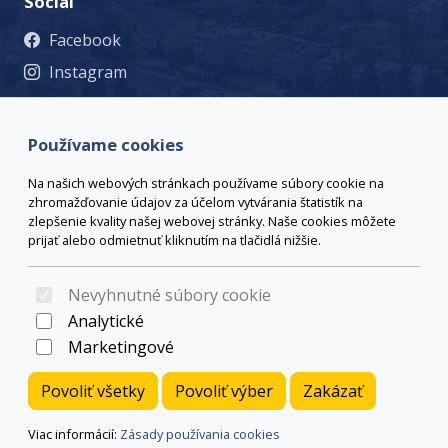
Social
Facebook
Instagram
© 2023 Mesto Žiar nad Hronom, Š. Moysesa 46, 965 19 Žiar
nad Hronom, +421 45 678 71 53, msu@ziar.sk,
Viac
Používame cookies
kontaktov
webmaster@ziar.sk.
Vyhlásenie o prístupnosti
Na našich webových stránkach používame súbory cookie na
© 2026 Arrabella s.r.o., mayabella s.r.o., Všetky práva
zhromažďovanie údajov za účelom vytvárania štatistík na
vyhradené.
zlepšenie kvality našej webovej stránky. Naše cookies môžete
prijať alebo odmietnuť kliknutím na tlačidlá nižšie.
Nevyhnutné súbory cookie
Hosting:
- Web:
Analytické
Marketingové
Povoliť všetky
Povoliť výber
Zakázať
Viac informácií:
Zásady používania cookies