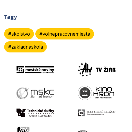
Tagy
#skolstvo
#volnepracovnemiesta
#zakladnaskola