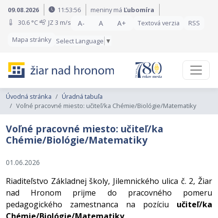
Preskočiť na obsah
Preskočiť na hlavné menu
09.08.2026
11:53:57
meniny má
Ľubomíra
30.6 °C
JZ
3 m/s
A-
A
A+
Textová verzia
RSS
Mapa stránky
Select Language
▼
Úvodná stránka
Úradná tabuľa
Voľné pracovné miesto: učiteľ/ka Chémie/Biológie/Matematiky
Voľné pracovné miesto: učiteľ/ka
Chémie/Biológie/Matematiky
01.06.2026
Riaditeľstvo Základnej školy, Jilemnického ulica č. 2, Žiar
nad Hronom prijme do pracovného pomeru
pedagogického zamestnanca na pozíciu
učiteľ/ka
Chémie/Biológie/Matematiky
.