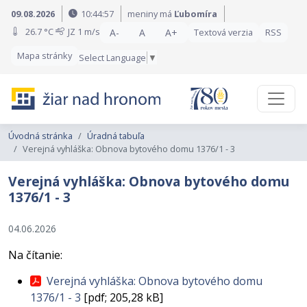
Preskočiť na obsah
Preskočiť na hlavné menu
09.08.2026
10:44:57
meniny má
Ľubomíra
26.7 °C
JZ
1 m/s
A-
A
A+
Textová verzia
RSS
Mapa stránky
Select Language
▼
Úvodná stránka
Úradná tabuľa
Verejná vyhláška: Obnova bytového domu 1376/1 - 3
Verejná vyhláška: Obnova bytového domu
1376/1 - 3
04.06.2026
Na čítanie:
Verejná vyhláška: Obnova bytového domu
1376/1 - 3
[pdf; 205,28 kB]