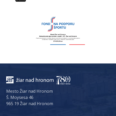
Mesto Žiar nad Hronom
Š. Moysesa 46
965 19 Žiar nad Hronom