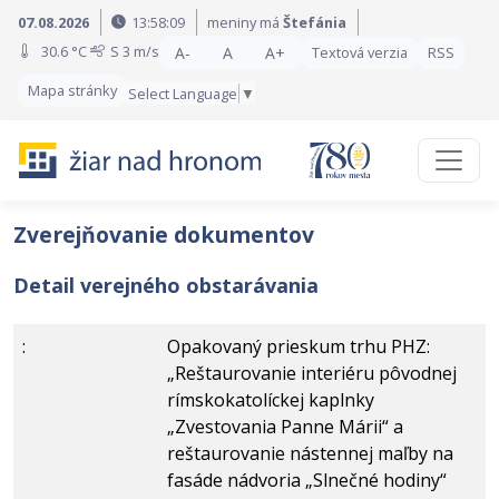
Preskočiť na obsah
Preskočiť na hlavné menu
07.08.2026
13:58:09
meniny má
Štefánia
30.6 °C
S
3 m/s
A-
A
A+
Textová verzia
RSS
Mapa stránky
Select Language
▼
Zverejňovanie dokumentov
Detail verejného obstarávania
:
Opakovaný prieskum trhu PHZ:
„Reštaurovanie interiéru pôvodnej
rímskokatolíckej kaplnky
„Zvestovania Panne Márii“ a
reštaurovanie nástennej maľby na
fasáde nádvoria „Slnečné hodiny“