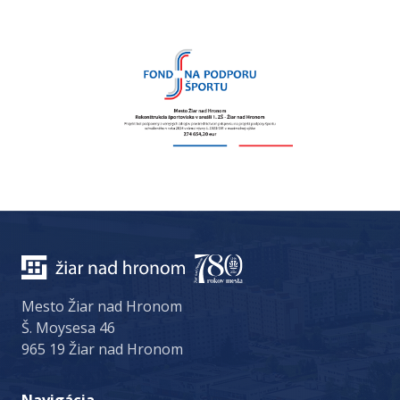
Mesto Žiar nad Hronom
Š. Moysesa 46
965 19 Žiar nad Hronom
Navigácia