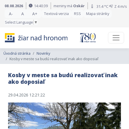
Preskočiť na obsah
Preskočiť na hlavné menu
08.08.2026
14:40:41
meniny má
Oskár
31.4 °C
Z
4 m/s
A-
A
A+
Textová verzia
RSS
Mapa stránky
Select Language
▼
Úvodná stránka
Novinky
Kosby v meste sa budú realizovať inak ako doposiaľ
Kosby v meste sa budú realizovať inak
ako doposiaľ
29.04.2026 12:21:22