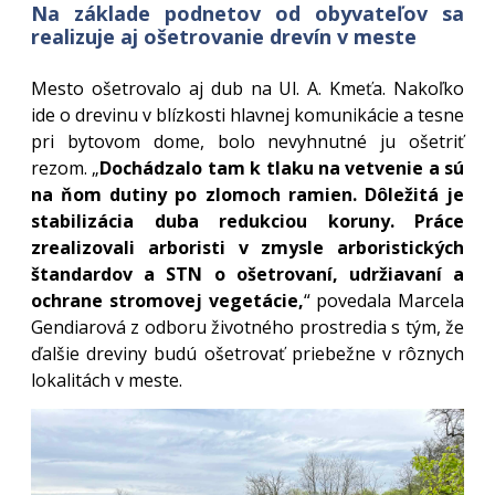
Na základe podnetov od obyvateľov sa
realizuje aj ošetrovanie drevín v meste
Mesto ošetrovalo aj dub na Ul. A. Kmeťa. Nakoľko
ide o drevinu v blízkosti hlavnej komunikácie a tesne
pri bytovom dome, bolo nevyhnutné ju ošetriť
rezom. „
Dochádzalo tam k tlaku na vetvenie a sú
na ňom dutiny po zlomoch ramien. Dôležitá je
stabilizácia duba redukciou koruny. Práce
zrealizovali arboristi v zmysle arboristických
štandardov a STN o ošetrovaní, udržiavaní a
ochrane stromovej vegetácie,
“ povedala Marcela
Gendiarová z odboru životného prostredia s tým, že
ďalšie dreviny budú ošetrovať priebežne v rôznych
lokalitách v meste.