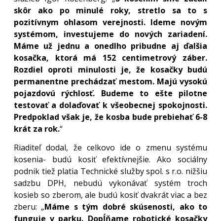
skôr ako po minulé roky, stretlo sa to s
pozitívnym ohlasom verejnosti. Ideme novým
systémom, investujeme do nových zariadení.
Máme už jednu a onedlho pribudne aj ďalšia
kosačka, ktorá má 152 centimetrový záber.
Rozdiel oproti minulosti je, že kosačky budú
permanentne prechádzať mestom. Majú vysokú
pojazdovú rýchlosť. Budeme to ešte pilotne
testovať a dolaďovať k všeobecnej spokojnosti.
Predpoklad však je, že kosba bude prebiehať 6-8
krát za rok.
“
Riaditeľ dodal, že celkovo ide o zmenu systému
kosenia- budú kosiť efektívnejšie. Ako sociálny
podnik tiež platia Technické služby spol. s r.o. nižšiu
sadzbu DPH, nebudú vykonávať systém troch
kosieb so zberom, ale budú kosiť dvakrát viac a bez
zberu: „
Máme s tým dobré skúsenosti, ako to
funguje v parku. Dopĺňame robotické kosačky