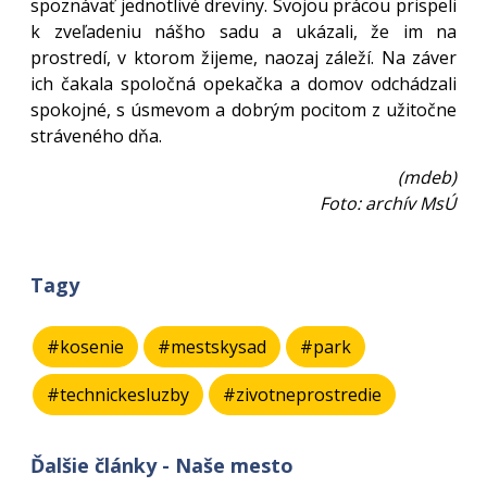
spoznávať jednotlivé dreviny. Svojou prácou prispeli
k zveľadeniu nášho sadu a ukázali, že im na
prostredí, v ktorom žijeme, naozaj záleží. Na záver
ich čakala spoločná opekačka a domov odchádzali
spokojné, s úsmevom a dobrým pocitom z užitočne
stráveného dňa.
(mdeb)
Foto: archív MsÚ
Tagy
#kosenie
#mestskysad
#park
#technickesluzby
#zivotneprostredie
Ďalšie články - Naše mesto