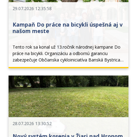
29.07.2026 12:35:58
Kampaň Do práce na bicykli úspešná aj v
našom meste
Tento rok sa konal už 13.ročník národnej kampane Do 
práce na bicykli. Organizáciu a odbornú garanciu 
zabezpečuje Občianska cykloiniciatíva Banská Bystrica, 
hlavným vyhlasovateľom je národný cyklokoordinátor 
Peter Klučka a Ministerstvo dopravy SR. V roku 2
28.07.2026 13:30:52
Nový systém kosenia v Žiari nad Hronom