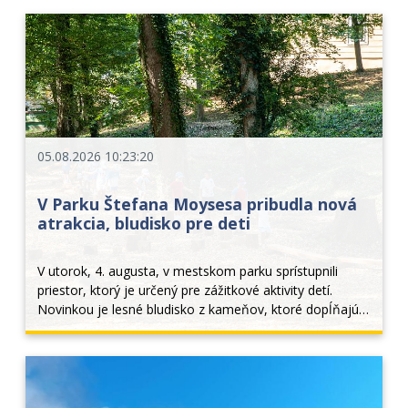
05.08.2026 10:23:20
V Parku Štefana Moysesa pribudla nová
atrakcia, bludisko pre deti
V utorok, 4. augusta, v mestskom parku sprístupnili 
priestor, ktorý je určený pre zážitkové aktivity detí. 
Novinkou je lesné bludisko z kameňov, ktoré dopĺňajú 
drevené prvky z guľatiny a rôzne drevené lavičky, na 
ktorých sa dá trénovať stabilita. Deti... 