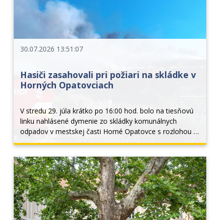
30.07.2026 13:51:07
Hasiči zasahovali pri požiari na skládke v
Horných Opatovciach
V stredu 29. júla krátko po 16:00 hod. bolo na tiesňovú 
linku nahlásené dymenie zo skládky komunálnych 
odpadov v mestskej časti Horné Opatovce s rozlohou 4 
x 4 metre. Prieskumom veliteľa zásahu bolo na mieste 
zistené, že ide o požiar komunálneho odpadu...