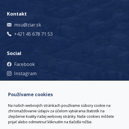
Kontakt
msu@ziar.sk
+421 45 678 71 53
Social
Facebook
Instagram
© 2023 Mesto Žiar nad Hronom, Š. Moysesa 46, 965 19 Žiar
nad Hronom, +421 45 678 71 53, msu@ziar.sk,
Viac
Používame cookies
kontaktov
webmaster@ziar.sk.
Vyhlásenie o prístupnosti
Na našich webových stránkach používame súbory cookie na
© 2026 Arrabella s.r.o., mayabella s.r.o., Všetky práva
zhromažďovanie údajov za účelom vytvárania štatistík na
vyhradené.
zlepšenie kvality našej webovej stránky. Naše cookies môžete
prijať alebo odmietnuť kliknutím na tlačidlá nižšie.