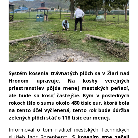
Systém kosenia trávnatých plôch sa v Žiari nad
Hronom upravuje. Na kosby verejných
priestranstiev pôjde menej mestských peňazí,
ale bude sa kosiť častejšie. Kým v posledných
rokoch išlo o sumu okolo 480 tisíc eur, ktorá bola
na tento účel vyčlenená, tento rok bude údržba
zelených plôch stáť o 118 tisíc eur menej.
Informoval o tom riaditeľ mestských Technických
služieb Igor Rozenberg: „
S kosením sme začali