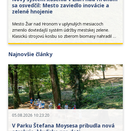
sa osvedčil: Mesto zaviedlo inovácie a
zelené hnojenie
Mesto Žiar nad Hronom v uplynulých mesiacoch 
zmenilo dovtedajší systém údržby mestskej zelene. 
Klasickú strojovú kosbu so zberom biomasy nahradil 
moderný režim permanentného kosenia a mulčovania. 
Tento krok priniesol nielen estetickejší vzhľad verejných 
Najnovšie články
p
05.08.2026 10:23:20
V Parku Štefana Moysesa pribudla nová