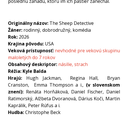
poslednú záhadu, ktorú im ich pastier zanechal.
Originálny názov:
The Sheep Detective
Žáner:
rodinný, dobrodružný, komédia
Rok:
2026
Krajina pôvodu:
USA
Veková prístupnosť:
nevhodné pre vekovú skupinu
maloletých do 7 rokov
Obsahový deskriptor:
násilie, strach
Réžia: Kyle Balda
Hrajú:
Hugh Jackman, Regina Hall, Bryan
Cranston, Emma Thompson a i.,
(v slovenskom
znení):
Renáta Horňáková, Daniel Fischer, Daniel
Ratimorský, Alžbeta Dvoranová, Dárius Koči, Martin
Kaprálik, Peter Rúfus a i.
Hudba:
Christophe Beck