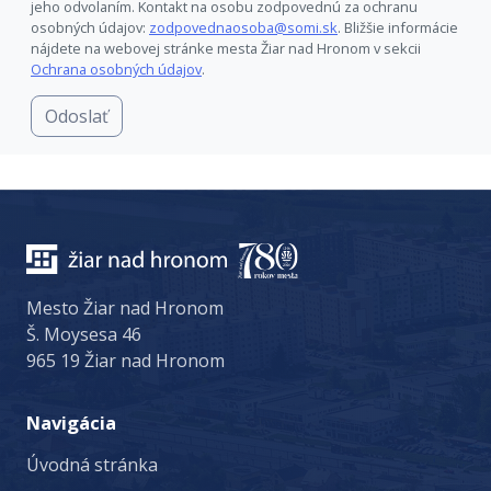
jeho odvolaním. Kontakt na osobu zodpovednú za ochranu
osobných údajov:
zodpovednaosoba@somi.sk
. Bližšie informácie
nájdete na webovej stránke mesta Žiar nad Hronom v sekcii
Ochrana osobných údajov
.
Odoslať
Mesto Žiar nad Hronom
Š. Moysesa 46
965 19 Žiar nad Hronom
Navigácia
Úvodná stránka