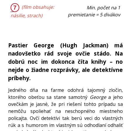
(film obsahuje:
Min. počet na 1
premietanie = 5 divákov
násilie, strach)
Pastier George (Hugh Jackman) má
nadovšetko rád svoje ovčie stádo. Na
dobrú noc im dokonca číta knihy – no
nejde o žiadne rozprávky, ale detektívne
príbehy.
Jedného dňa na farme odohrá tajomný zločin,
ktorého obeťou sa stane samotný
George
a jeho
ovečkám je jasné, že pri riešení tohto prípadu sa
nemôžu spoliehať na neschopného miestneho
policajta. Ovčí detektívi tak berú veci do vlastných
rúk a s humorom im vlastným sú odhodlaní odhaliť