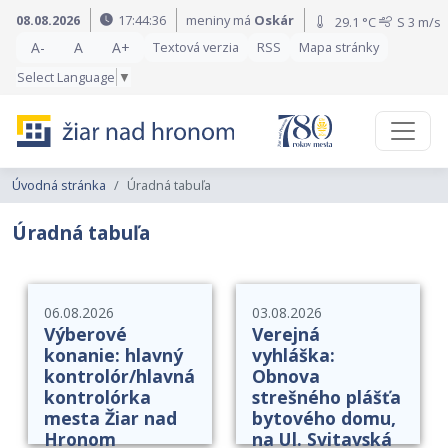
Preskočiť na obsah
Preskočiť na hlavné menu
08.08.2026
17:44:36
meniny má
Oskár
29.1 °C
S
3 m/s
A-
A
A+
Textová verzia
RSS
Mapa stránky
Select Language
▼
Úvodná stránka
Úradná tabuľa
Úradná tabuľa
06.08.2026
03.08.2026
Výberové
Verejná
konanie: hlavný
vyhláška:
kontrolór/hlavná
Obnova
kontrolórka
strešného plášťa
mesta Žiar nad
bytového domu,
Hronom
na Ul. Svitavská