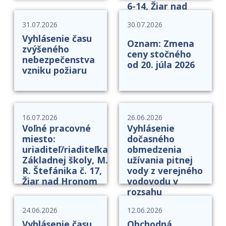
6-14, Žiar nad
Hronom
31.07.2026
30.07.2026
Vyhlásenie času
Oznam: Zmena
zvýšeného
ceny stočného
nebezpečenstva
od 20. júla 2026
vzniku požiaru
16.07.2026
26.06.2026
Voľné pracovné
Vyhlásenie
miesto:
dočasného
uriaditeľ/riaditeľka
obmedzenia
Základnej školy, M.
užívania pitnej
R. Štefánika č. 17,
vody z verejného
Žiar nad Hronom
vodovodu v
rozsahu
regulačného
24.06.2026
12.06.2026
stupňa č. 1
Vyhlásenie času
Obchodná