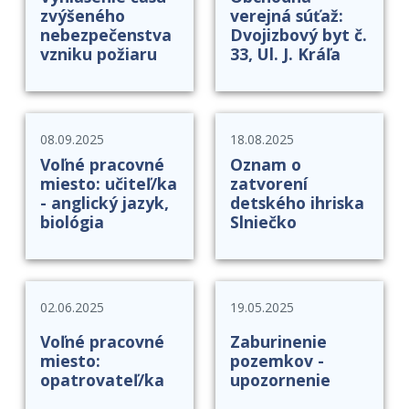
zvýšeného
verejná súťaž:
nebezpečenstva
Dvojizbový byt č.
vzniku požiaru
33, Ul. J. Kráľa
08.09.2025
18.08.2025
Voľné pracovné
Oznam o
miesto: učiteľ/ka
zatvorení
- anglický jazyk,
detského ihriska
biológia
Slniečko
02.06.2025
19.05.2025
Voľné pracovné
Zaburinenie
miesto:
pozemkov -
opatrovateľ/ka
upozornenie