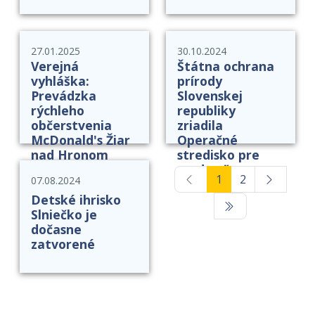
27.01.2025
30.10.2024
Verejná
Štátna ochrana
vyhláška:
prírody
Prevádzka
Slovenskej
rýchleho
republiky
občerstvenia
zriadila
McDonald's Žiar
Operačné
nad Hronom
stredisko pre
medveďa
Previous
(current)
1
2
07.08.2024
hnedého
Detské ihrisko
Slniečko je
dočasne
zatvorené