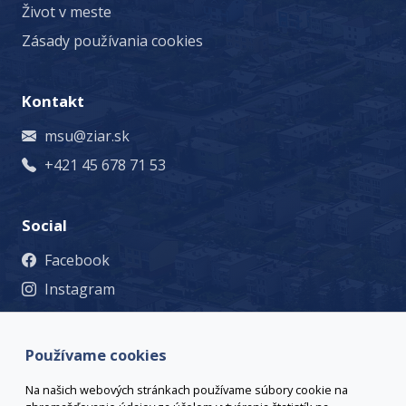
Život v meste
Zásady používania cookies
Kontakt
msu@ziar.sk
+421 45 678 71 53
Social
Facebook
Instagram
© 2023 Mesto Žiar nad Hronom, Š. Moysesa 46, 965 19 Žiar
nad Hronom, +421 45 678 71 53, msu@ziar.sk,
Viac
Používame cookies
kontaktov
webmaster@ziar.sk.
Vyhlásenie o prístupnosti
Na našich webových stránkach používame súbory cookie na
© 2026 Arrabella s.r.o., mayabella s.r.o., Všetky práva