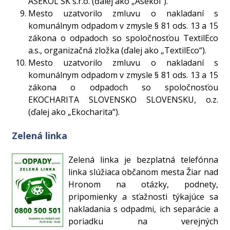
ASEKOL SK s.r.o. (ďalej ako „Asekol“).
Mesto uzatvorilo zmluvu o nakladaní s
komunálnym odpadom v zmysle § 81 ods. 13 a 15
zákona o odpadoch so spoločnosťou TextilEco
a.s., organizačná zložka (ďalej ako „TextilEco“).
Mesto uzatvorilo zmluvu o nakladaní s
komunálnym odpadom v zmysle § 81 ods. 13 a 15
zákona o odpadoch so spoločnosťou
EKOCHARITA SLOVENSKO SLOVENSKU, o.z.
(ďalej ako „Ekocharita“).
Zelená linka
Zelená linka je bezplatná telefónna
linka slúžiaca občanom mesta Žiar nad
Hronom na otázky, podnety,
pripomienky a sťažnosti týkajúce sa
nakladania s odpadmi, ich separácie a
poriadku na verejných