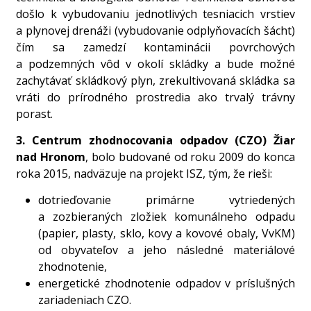
došlo k vybudovaniu jednotlivých tesniacich vrstiev
a plynovej drenáži (vybudovanie odplyňovacích šácht)
čím sa zamedzí kontaminácii povrchových
a podzemných vôd v okolí skládky a bude možné
zachytávať skládkový plyn, zrekultivovaná skládka sa
vráti do prírodného prostredia ako trvalý trávny
porast.
3. Centrum zhodnocovania odpadov (CZO) Žiar
nad Hronom
, bolo budované od roku 2009 do konca
roka 2015, nadväzuje na projekt ISZ, tým, že rieši:
dotrieďovanie primárne vytriedených
a zozbieraných zložiek komunálneho odpadu
(papier, plasty, sklo, kovy a kovové obaly, VvKM)
od obyvateľov a jeho následné materiálové
zhodnotenie,
energetické zhodnotenie odpadov v príslušných
zariadeniach CZO.