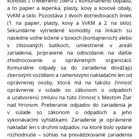
komodít z triedeného zberu z komunálneho odpadu,
a to papier a lepenka, plasty, kovy a kovové obaly,
VvKM a sklo. Pozostáva z dvoch dotrieďovacích liniek
(1. na papier, plasty, kovy a VvKM a 2. na sklo).
Sekundárne vytriedené komodity na linkách sú
následne voľne ložené v boxoch (kontajneroch) alebo
v zlisovaných balíkoch, umiestnené v areáli
zariadenia, pripravené na odovzdanie na ďalšie
zhodnocovanie u oprávnených organizácií.
Komunálne odpady sa do zariadenia dovážajú
zberovými vozidlami a ramenovými nakladačmi len od
oprávnenej osoby, ktorá má na takúto činnosť
oprávnenie v súlade so zákonom o odpadoch
a uzatvorenú zmluvu na túto činnosť s Mestom Žiar
nad Hronom. Preberanie odpadov do zariadenia je
v súlade so zákonom o odpadoch a jeho
vykonávacími vyhláškami. Zariadenie je oprávnené
nakladať len s druhmi odpadov, na ktoré bolo vydané
rozhodnutie – súhlas na prevádzkovanie zariadenia