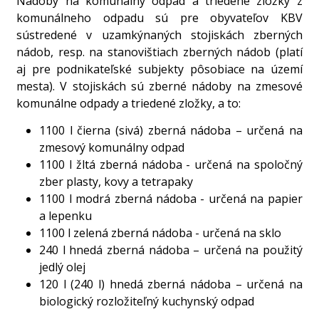
Nádoby na komunálny odpad a triedené zložky z
komunálneho odpadu sú pre obyvateľov KBV
sústredené v uzamkýnaných stojiskách zberných
nádob, resp. na stanovištiach zberných nádob (platí
aj pre podnikateľské subjekty pôsobiace na území
mesta). V stojiskách sú zberné nádoby na zmesové
komunálne odpady a triedené zložky, a to:
1100 l čierna (sivá) zberná nádoba – určená na
zmesový komunálny odpad
1100 l žltá zberná nádoba - určená na spoločný
zber plasty, kovy a tetrapaky
1100 l modrá zberná nádoba - určená na papier
a lepenku
1100 l zelená zberná nádoba - určená na sklo
240 l hnedá zberná nádoba – určená na použitý
jedlý olej
120 l (240 l) hnedá zberná nádoba – určená na
biologický rozložiteľný kuchynský odpad