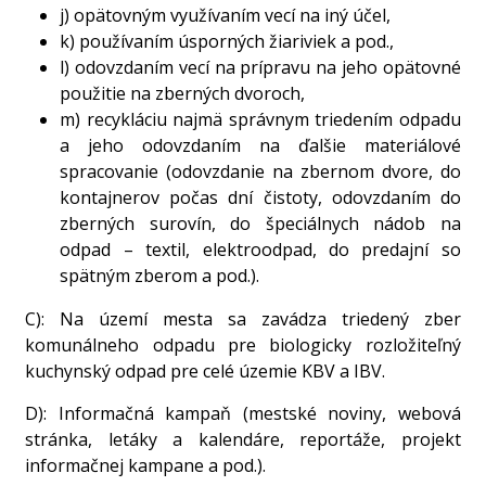
j) opätovným využívaním vecí na iný účel,
k) používaním úsporných žiariviek a pod.,
l) odovzdaním vecí na prípravu na jeho opätovné
použitie na zberných dvoroch,
m) recykláciu najmä správnym triedením odpadu
a jeho odovzdaním na ďalšie materiálové
spracovanie (odovzdanie na zbernom dvore, do
kontajnerov počas dní čistoty, odovzdaním do
zberných surovín, do špeciálnych nádob na
odpad – textil, elektroodpad, do predajní so
spätným zberom a pod.).
C): Na území mesta sa zavádza triedený zber
komunálneho odpadu pre biologicky rozložiteľný
kuchynský odpad pre celé územie KBV a IBV.
D): Informačná kampaň (mestské noviny, webová
stránka, letáky a kalendáre, reportáže, projekt
informačnej kampane a pod.).