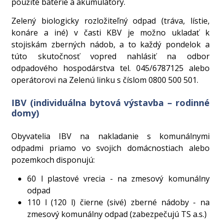
použité batérie a akumulátory.
Zelený biologicky rozložiteľný odpad (tráva, lístie,
konáre a iné) v časti KBV je možno ukladať k
stojiskám zberných nádob, a to každý pondelok a
túto skutočnosť vopred nahlásiť na odbor
odpadového hospodárstva tel. 045/6787125 alebo
operátorovi na Zelenú linku s číslom 0800 500 501.
IBV (individuálna bytová výstavba – rodinné
domy)
Obyvatelia IBV na nakladanie s komunálnymi
odpadmi priamo vo svojich domácnostiach alebo
pozemkoch disponujú:
60 l plastové vrecia - na zmesový komunálny
odpad
110 l (120 l) čierne (sivé) zberné nádoby - na
zmesový komunálny odpad (zabezpečujú TS a.s.)