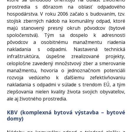
prostredia s dôrazom na oblasť odpadového
hospodárstva. V roku 2006 začalo s budovaním, tzv.
stojísk zberných nádob na komunálny odpad, ktoré
majú stanovený presný okruh pôvodcov (bytové
spoločenstvá). Tým sa dospelo k adresnosti
pôvodcov a osobitnému manažmentu riadenia
nakladania s odpadmi. Nastavená technická
infraštruktúra, úspešne zrealizované projekty,
celoplošne zavedený množstvový zber a smerovanie
manažmentu, hovoria o jednoznačnom potenciáli
rozvoja vedúceho k ďalšiemu zefektívňovaniu
nakladania s odpadmi v súlade s trendom EÚ, a tým
zlepšovania nielen kvality života svojich obyvateľov,
ale aj životného prostredia.
KBV (komplexná bytová výstavba – bytové
domy)