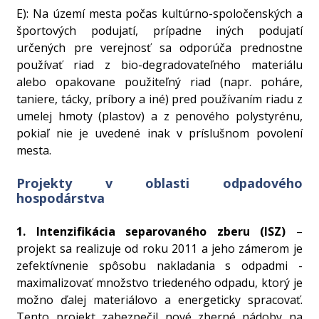
E): Na území mesta počas kultúrno-spoločenských a
športových podujatí, prípadne iných podujatí
určených pre verejnosť sa odporúča prednostne
používať riad z bio-degradovateľného materiálu
alebo opakovane použiteľný riad (napr. poháre,
taniere, tácky, príbory a iné) pred používaním riadu z
umelej hmoty (plastov) a z penového polystyrénu,
pokiaľ nie je uvedené inak v príslušnom povolení
mesta.
Projekty v oblasti odpadového
hospodárstva
1. Intenzifikácia separovaného zberu (ISZ)
–
projekt sa realizuje od roku 2011 a jeho zámerom je
zefektívnenie spôsobu nakladania s odpadmi -
maximalizovať množstvo triedeného odpadu, ktorý je
možno ďalej materiálovo a energeticky spracovať.
Tento projekt zabezpečil nové zberné nádoby na