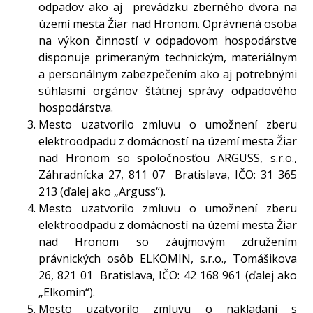
odpadov ako aj prevádzku zberného dvora na
území mesta Žiar nad Hronom. Oprávnená osoba
na výkon činností v odpadovom hospodárstve
disponuje primeraným technickým, materiálnym
a personálnym zabezpečením ako aj potrebnými
súhlasmi orgánov štátnej správy odpadového
hospodárstva.
Mesto uzatvorilo zmluvu o umožnení zberu
elektroodpadu z domácností na území mesta Žiar
nad Hronom so spoločnosťou ARGUSS, s.r.o.,
Záhradnícka 27, 811 07 Bratislava, IČO: 31 365
213 (ďalej ako „Arguss“).
Mesto uzatvorilo zmluvu o umožnení zberu
elektroodpadu z domácností na území mesta Žiar
nad Hronom so záujmovým združením
právnických osôb ELKOMIN, s.r.o., Tomášikova
26, 821 01 Bratislava, IČO: 42 168 961 (ďalej ako
„Elkomin“).
Mesto uzatvorilo zmluvu o nakladaní s