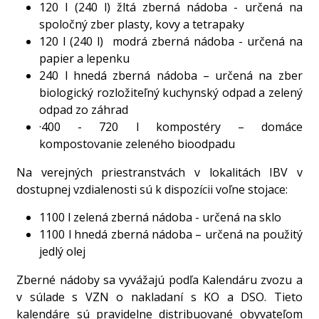
120 l (240 l) žltá zberná nádoba - určená na
spoločný zber plasty, kovy a tetrapaky
120 l (240 l) modrá zberná nádoba - určená na
papier a lepenku
240 l hnedá zberná nádoba – určená na zber
biologický rozložiteľný kuchynský odpad a zelený
odpad zo záhrad
·400 - 720 l kompostéry – domáce
kompostovanie zeleného bioodpadu
Na verejných priestranstvách v lokalitách IBV v
dostupnej vzdialenosti sú k dispozícii voľne stojace:
1100 l zelená zberná nádoba - určená na sklo
1100 l hnedá zberná nádoba – určená na použitý
jedlý olej
Zberné nádoby sa vyvážajú podľa Kalendáru zvozu a
v súlade s VZN o nakladaní s KO a DSO. Tieto
kalendáre sú pravidelne distribuované obyvateľom