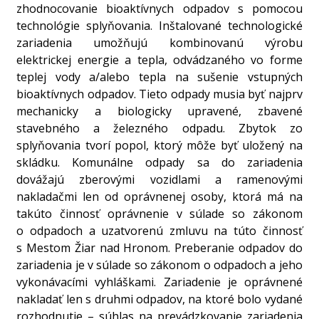
zhodnocovanie bioaktívnych odpadov s pomocou
technológie splyňovania. Inštalované technologické
zariadenia umožňujú kombinovanú výrobu
elektrickej energie a tepla, odvádzaného vo forme
teplej vody a/alebo tepla na sušenie vstupných
bioaktívnych odpadov. Tieto odpady musia byť najprv
mechanicky a biologicky upravené, zbavené
stavebného a železného odpadu. Zbytok zo
splyňovania tvorí popol, ktorý môže byť uložený na
skládku. Komunálne odpady sa do zariadenia
dovážajú zberovými vozidlami a ramenovými
nakladačmi len od oprávnenej osoby, ktorá má na
takúto činnosť oprávnenie v súlade so zákonom
o odpadoch a uzatvorenú zmluvu na túto činnosť
s Mestom Žiar nad Hronom. Preberanie odpadov do
zariadenia je v súlade so zákonom o odpadoch a jeho
vykonávacími vyhláškami. Zariadenie je oprávnené
nakladať len s druhmi odpadov, na ktoré bolo vydané
rozhodnutie – súhlas na prevádzkovanie zariadenia