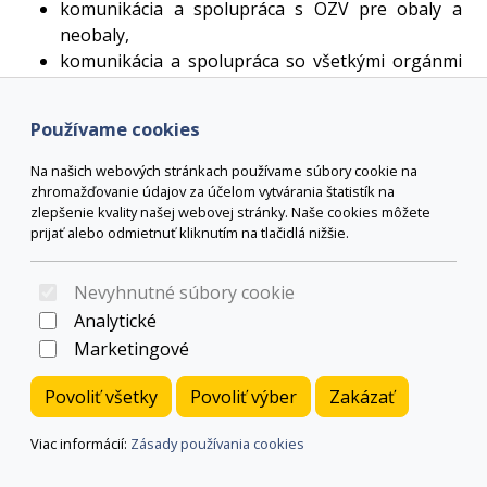
komunikácia a spolupráca s OZV pre obaly a
neobaly,
komunikácia a spolupráca so všetkými orgánmi
verejnej správy v oblasti odpadového
hospodárstva (napr. Okresný úrad odbor
Používame cookies
životného prostredia, Regionálny úrad verejného
zdravotníctva a iné)
Na našich webových stránkach používame súbory cookie na
vykonávanie samostatnej kontrolnej činnosti pri
zhromažďovanie údajov za účelom vytvárania štatistík na
zlepšenie kvality našej webovej stránky. Naše cookies môžete
nakladaní s odpadom (najmä v oblasti vzniku
prijať alebo odmietnuť kliknutím na tlačidlá nižšie.
nepovolených skládok, ich evidencie a riešenia na
území mesta, kontrola stojísk a stanovíšť
Nevyhnutné súbory cookie
zberných nádob, zberných nádob umiestnených
Analytické
na verejných priestranstvách)
vedenie evidencie o množstve uloženého odpadu
Marketingové
na skládke, vyhotovuje výkaz o komunálnom
Povoliť všetky
Povoliť výber
Zakázať
odpade z obce a iné potrebné evidencie súvisiace
s odpadovým hospodárstvom,
Viac informácií:
Zásady používania cookies
vedenie evidencie o mobiliári odpadového
hospodárstva na území mesta Žiar nad Hronom,