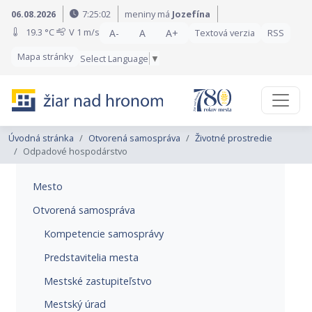
Preskočiť na obsah
Preskočiť na hlavné menu
06.08.2026
7:25:03
meniny má
Jozefína
19.3 °C
V
1 m/s
A-
A
A+
Textová verzia
RSS
Mapa stránky
Select Language
▼
Úvodná stránka
Otvorená samospráva
Životné prostredie
Odpadové hospodárstvo
Mesto
Otvorená samospráva
Kompetencie samosprávy
Predstavitelia mesta
Mestské zastupiteľstvo
Mestský úrad