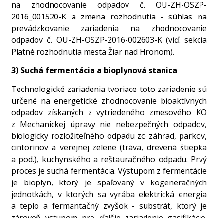
na zhodnocovanie odpadov č. OU-ZH-OSZP-
2016_001520-K a zmena rozhodnutia - súhlas na
prevádzkovanie zariadenia na zhodnocovanie
odpadov č. OU-ZH-OSZP-2016-002603-K (viď. sekcia
Platné rozhodnutia mesta Žiar nad Hronom).
3) Suchá fermentácia a bioplynová stanica
Technologické zariadenia tvoriace toto zariadenie sú
určené na energetické zhodnocovanie bioaktívnych
odpadov získaných z vytriedeného zmesového KO
z Mechanickej úpravy nie nebezpečných odpadov,
biologicky rozložiteľného odpadu zo záhrad, parkov,
cintorínov a verejnej zelene (tráva, drevená štiepka
a pod.), kuchynského a reštauračného odpadu. Prvý
proces je suchá fermentácia. Výstupom z fermentácie
je bioplyn, ktorý je spaľovaný v kogeneračných
jednotkách, v ktorých sa vyrába elektrická energia
a teplo a fermantačný zvyšok - substrát, ktorý je
zároveň vstupom pre ďalšie zariadenie gasifikácie.