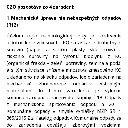
CZO pozostáva zo 4 zaradení:
1 Mechanická úprava nie nebezpečných odpadov
(R12)
Účelom tejto technologickej linky je rozdrvenie
a dotriedenie zmesového KO na získanie druhotných
surovín (papier a kartón, plasty, sklo, kovy) a
získanie suroviny na výrobu bioplynu z KO
(organická frakcia – zeleň, potraviny, zemina a pod.),
a s tým súvisiace zníženie množstva zmesového KO
ukladaného na skládku odpadov. Ide o zariadenia na
mechanické zhodnotenie odpadov. Vstupným
materiálom do tohto zariadenia je výlučne
komunálny odpad zaradený do skupiny č. 19 -Odpady
z mechanického spracovania odpadu a 20 –
Komunálne odpady v zmysle vyhlášky MŽP SR č.
365/2015 Z.z. Katalóg odpadov. Komunálne odpady sa
do zariadenia dovážajú zberovými vozidlami