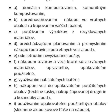
a) domácim kompostovaním, komunitným
kompostovaním,
b) uprednostňovaním nákupu vo vratných
obaloch a kupovaním väčších balení,
c) používaním výrobkov z recyklovaných
materiálov,
d) predchádzajúcim plánovaním a premyslením
nákupu (potravín, spotrebných vecí a pod.),
e) odmietnutím nevyžiadanej pošty,
f) nákupom tovarov a vecí, ktoré sú z trvácnych
materiálov, opraviteľné, opakovateľne
použiteľné,
g) využívaním nabíjateľných batérií,
h) nákupom vecí do opakovateľne použiteľných
obalov (textilné tašky, nákup čapovanej drogérie
a kozmetiky a pod.),
i) používaním opakovateľne použiteľných obalov
(sklenené alebo kovové fľaše na nápoje),