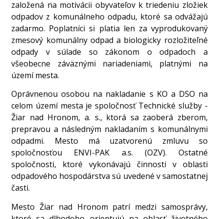
založená na motivácii obyvateľov k triedeniu zložiek
odpadov z komunálneho odpadu, ktoré sa odvážajú
zadarmo. Poplatníci si platia len za vyprodukovaný
zmesový komunálny odpad a biologicky rozložiteľné
odpady v súlade so zákonom o odpadoch a
všeobecne záväznými nariadeniami, platnými na
území mesta.
Oprávnenou osobou na nakladanie s KO a DSO na
celom území mesta je spoločnosť Technické služby -
Žiar nad Hronom, a. s., ktorá sa zaoberá zberom,
prepravou a následným nakladaním s komunálnymi
odpadmi. Mesto má uzatvorenú zmluvu so
spoločnosťou ENVI-PAK a.s. (OZV). Ostatné
spoločnosti, ktoré vykonávajú činnosti v oblasti
odpadového hospodárstva sú uvedené v samostatnej
časti.
Mesto Žiar nad Hronom patrí medzi samosprávy,
ktoré sa dlhodobo orientujú na oblasť životného