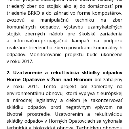
triedený zber do stojísk ako aj do domácností pre
triedenie BRKO a do záhrad vo forme kompostérov,
zvozovú a manipulačnú techniku na zber
komunálnych odpadov, výstavbu uzamykateľných
stojísk zberných nádob pre školské zariadenia
a informačno-propagačnú kampaň na podporu
realizácie triedeného zberu pôvodcami komunálnych
odpadov. Monitorovanie projektu bude ukončené
v roku 2017.
2. Uzatvorenie a rekultivácia skládky odpadov
Horné Opatovce v Žiari nad Hronom
bol zahájený
v roku 2011. Tento projekt bol zameraný na
environmentálnu obnovu, ktorá vyplýva z európskej
a národnej legislatívy a cieľom je zakonzervovať
skládku odpadov proti negatívnym vplyvom na
životné prostredie. Uzatvorením a rekultiváciou
skládky odpadov v Horných Opatovciach sa vykonala
technická a biologická obnova. Technickou obnovou