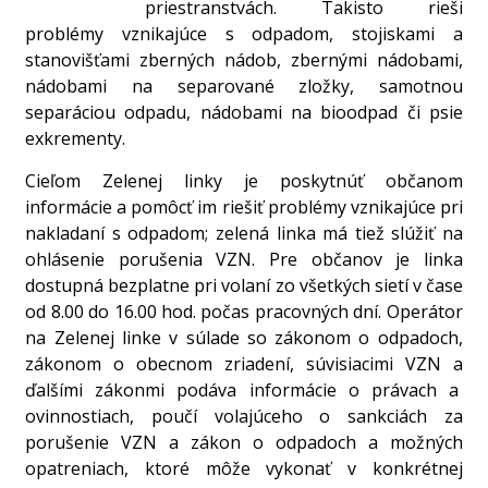
priestranstvách. Takisto rieši
problémy vznikajúce s odpadom, stojiskami a
stanovišťami zberných nádob, zbernými nádobami,
nádobami na separované zložky, samotnou
separáciou odpadu, nádobami na bioodpad či psie
exkrementy.
Cieľom Zelenej linky je poskytnúť občanom
informácie a pomôcť im riešiť problémy vznikajúce pri
nakladaní s odpadom; zelená linka má tiež slúžiť na
ohlásenie porušenia VZN. Pre občanov je linka
dostupná bezplatne pri volaní zo všetkých sietí v čase
od 8.00 do 16.00 hod. počas pracovných dní. Operátor
na Zelenej linke v súlade so zákonom o odpadoch,
zákonom o obecnom zriadení, súvisiacimi VZN a
ďalšími zákonmi podáva informácie o právach a
ovinnostiach, poučí volajúceho o sankciách za
porušenie VZN a zákon o odpadoch a možných
opatreniach, ktoré môže vykonať v konkrétnej