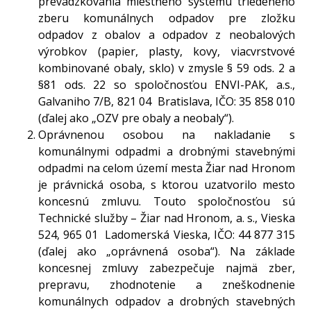
prevádzkovania miestneho systému triedeného
zberu komunálnych odpadov pre zložku
odpadov z obalov a odpadov z neobalových
výrobkov (papier, plasty, kovy, viacvrstvové
kombinované obaly, sklo) v zmysle § 59 ods. 2 a
§81 ods. 22 so spoločnosťou ENVI-PAK, a.s.,
Galvaniho 7/B, 821 04 Bratislava, IČO: 35 858 010
(ďalej ako „OZV pre obaly a neobaly“).
Oprávnenou osobou na nakladanie s
komunálnymi odpadmi a drobnými stavebnými
odpadmi na celom území mesta Žiar nad Hronom
je právnická osoba, s ktorou uzatvorilo mesto
koncesnú zmluvu. Touto spoločnosťou sú
Technické služby – Žiar nad Hronom, a. s., Vieska
524, 965 01 Ladomerská Vieska, IČO: 44 877 315
(ďalej ako „oprávnená osoba“). Na základe
koncesnej zmluvy zabezpečuje najmä zber,
prepravu, zhodnotenie a zneškodnenie
komunálnych odpadov a drobných stavebných