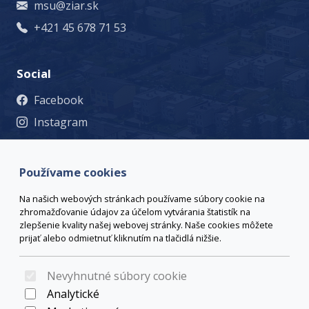
msu@ziar.sk
+421 45 678 71 53
Social
Facebook
Instagram
© 2023 Mesto Žiar nad Hronom, Š. Moysesa 46, 965 19 Žiar
nad Hronom, +421 45 678 71 53, msu@ziar.sk,
Viac
Používame cookies
kontaktov
webmaster@ziar.sk.
Vyhlásenie o prístupnosti
Na našich webových stránkach používame súbory cookie na
© 2026 Arrabella s.r.o., mayabella s.r.o., Všetky práva
zhromažďovanie údajov za účelom vytvárania štatistík na
vyhradené.
zlepšenie kvality našej webovej stránky. Naše cookies môžete
prijať alebo odmietnuť kliknutím na tlačidlá nižšie.
Nevyhnutné súbory cookie
Hosting:
- Web:
Analytické