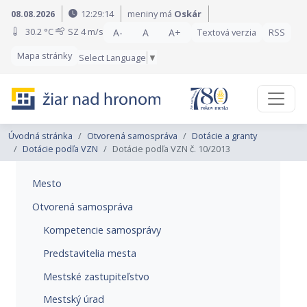
Preskočiť na obsah
Preskočiť na hlavné menu
08.08.2026
12:29:15
meniny má
Oskár
30.2 °C
SZ
4 m/s
A-
A
A+
Textová verzia
RSS
Mapa stránky
Select Language
▼
Úvodná stránka
Otvorená samospráva
Dotácie a granty
Dotácie podľa VZN
Dotácie podľa VZN č. 10/2013
Mesto
Otvorená samospráva
Kompetencie samosprávy
Predstavitelia mesta
Mestské zastupiteľstvo
Mestský úrad