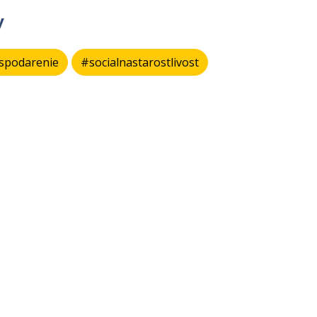
y
spodarenie
#socialnastarostlivost