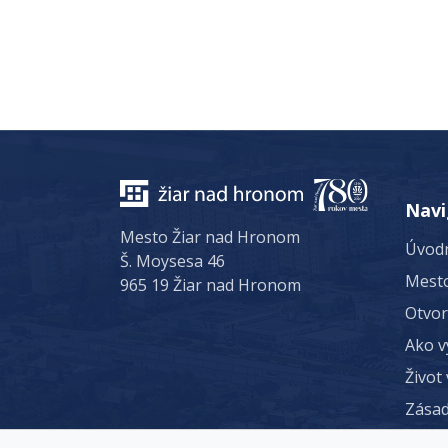
Navi
Mesto Žiar nad Hronom
Úvodn
Š. Moysesa 46
Mest
965 19 Žiar nad Hronom
Otvo
Ako v
Život
Zásad