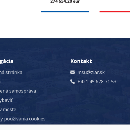
gácia
Kontakt
á stránka
msu@ziar.sk
o
+421 45 678 71 53
rená samospráva
ybaviť
 v meste
y používania cookies