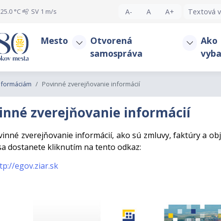
25.0 °C
SV
1 m/s
A-
A
A+
Textová v
Mesto
Otvorená
Ako
samospráva
vyba
informáciám
Povinné zverejňovanie informácií
inné zverejňovanie informácií
inné zverejňovanie informácií, ako sú zmluvy, faktúry a o
sa dostanete kliknutím na tento odkaz:
tp://egov.ziar.sk