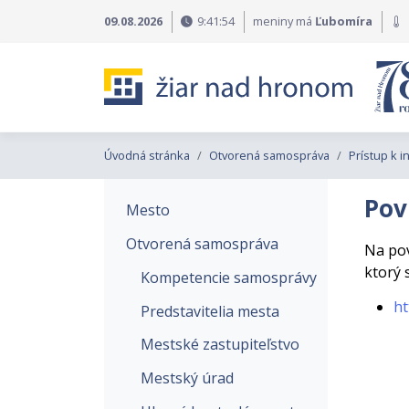
Preskočiť na obsah
Preskočiť na hlavné menu
09.08.2026
9:41:55
meniny má
Ľubomíra
Úvodná stránka
Otvorená samospráva
Prístup k 
Pov
Mesto
Otvorená samospráva
Na pov
ktorý 
Kompetencie samosprávy
ht
Predstavitelia mesta
Mestské zastupiteľstvo
Mestský úrad