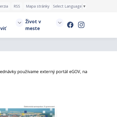
erzia
RSS
Mapa stránky
Select Language
▼
Život v
viť
meste
bjednávky používame externý portál eGOV, na