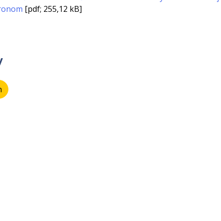
ronom
[pdf; 255,12 kB]
y
n