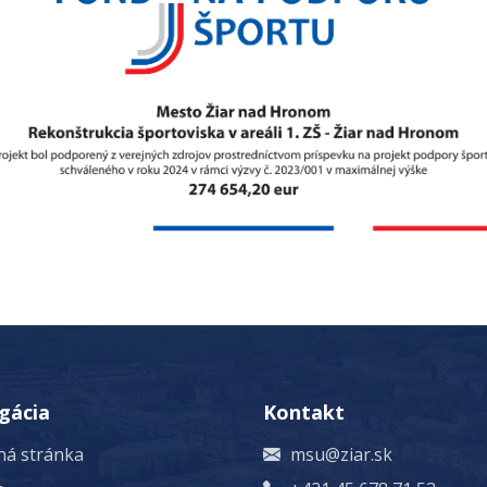
gácia
Kontakt
á stránka
msu@ziar.sk