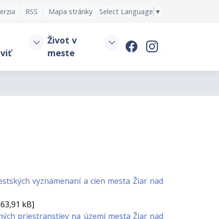
erzia
RSS
Mapa stránky
Select Language
▼
Život v
viť
meste
estských vyznamenaní a cien mesta Žiar nad
163,91 kB]
jných priestranstiev na území mesta Žiar nad