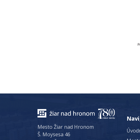
Navi
Mesto Žiar nad Hronom
Úvodn
Š. Moysesa 46