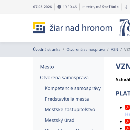
Preskočiť na obsah
Preskočiť na hlavné menu
07.08.2026
19:30:47
meniny má
Štefánia
Úvodná stránka
Otvorená samospráva
VZN
VZ
VZN
Mesto
Otvorená samospráva
Schvá
Kompetencie samosprávy
PLA
Predstavitelia mesta
Mestské zastupiteľstvo
H
Mestský úrad