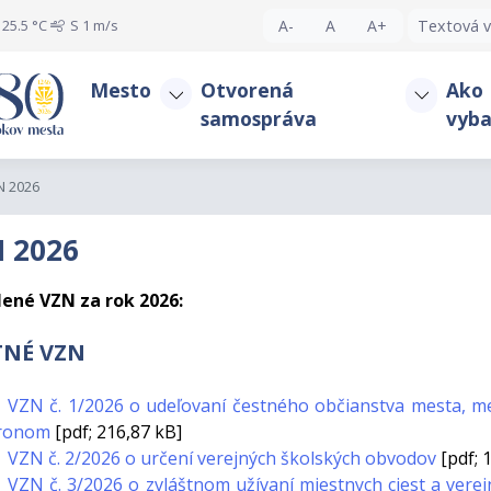
25.5 °C
S
1 m/s
A-
A
A+
Textová v
Mesto
Otvorená
Ako
samospráva
vyba
N 2026
 2026
lené VZN za rok 2026
:
TNÉ VZN
VZN č. 1/2026 o udeľovaní čestného občianstva mesta, m
ronom
[pdf; 216,87 kB]
VZN č. 2/2026 o určení verejných školských obvodov
[pdf; 
VZN č. 3/2026 o zvláštnom užívaní miestnych ciest a vere