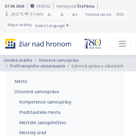
Preskočiť na obsah
Preskočiť na hlavné menu
07.08.2026
19:05:53
meniny má
Štefánia
25.5 °C
S
1 m/s
A-
A
A+
Textová verzia
RSS
Mapa stránky
Select Language
▼
Úvodná stránka
Otvorená samospráva
Profil verejného obstarávateľa
Súhrnná správa o zákazkách
Mesto
Otvorená samospráva
Kompetencie samosprávy
Predstavitelia mesta
Mestské zastupiteľstvo
Mestský úrad