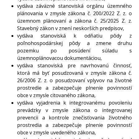
vydáva záväzné stanoviská orgánu územného
plánovania v zmysle zákona č. 200/2022 Z. z. o
územnom plánovaní a zákona č. 25/2025 Z. z.
Stavebný zákon v znení neskorších predpisov,
vydáva stanoviská k odňatiu pôdy z
poľnohospodárskej pôdy a zmene druhu
pozemku po posúdení súladu s
územnoplánovacou dokumentáciou,
vydáva stanoviská pre navrhovanú činnosť,
ktorá má byť posudzovaná v zmysle zákona č.
26/2006 Z. z. o posudzovaní vplyvov na životné
prostredie a zabezpečuje plnenie povinností
obce v zmysle citovaného zákona,
vydáva vyjadrenia k integrovanému povoleniu
prevádzky v zmysle zákona o integrovanej
prevencii a kontrole znečisťovania životného
prostredia a zabezpečuje plnenie povinností
obce v zmysle uvedeného zákona,