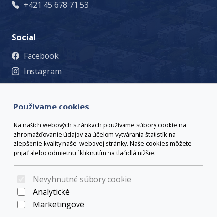
+421 45 678 71 53
Social
Facebook
Instagram
© 2023 Mesto Žiar nad Hronom, Š. Moysesa 46, 965 19 Žiar
nad Hronom, +421 45 678 71 53, msu@ziar.sk,
Viac
Používame cookies
kontaktov
webmaster@ziar.sk.
Vyhlásenie o prístupnosti
Na našich webových stránkach používame súbory cookie na
© 2026 Arrabella s.r.o., mayabella s.r.o., Všetky práva
zhromažďovanie údajov za účelom vytvárania štatistík na
vyhradené.
zlepšenie kvality našej webovej stránky. Naše cookies môžete
prijať alebo odmietnuť kliknutím na tlačidlá nižšie.
Nevyhnutné súbory cookie
Hosting:
- Web:
Analytické
Marketingové