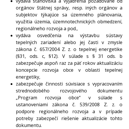
vydáva stanoviská a vyjadrenia požadované od
orgánov štátnej správy, resp. iných orgánov a
subjektov týkajúce sa územného plánovania,
využitia územia, územnotechnických obmedzení,
regionálneho rozvoja a pod.,
vydáva osvedčenia na výstavbu sústavy
tepelných zariadení alebo jej časti v zmysle
zákona č. 657/2004 Z. z. o tepelnej energetike
(§31, ods. c, §12). V súlade s § 31 ods. b
zabezpečuje aspoň raz za päť rokov aktualizáciu
koncepcie rozvoja obce v oblasti tepelnej
energetiky,
zabezpečuje činnosti súvisiace s vypracovaním
strednodobého rozvojového dokumentu
„Program rozvoja obce“ v súlade s
ustanoveniami zákona č. 539/2008 Z. z. o
podpore regionálneho rozvoja a v prípade
potreby zabezpečí riešenie aktualizácie tohto
dokumentu.