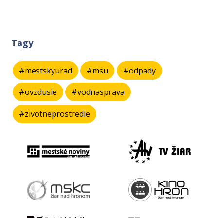
Tagy
#mestskyurad
#msu
#odpady
#ovzdusie
#vodnasprava
#zivotneprostredie