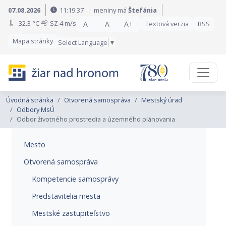
Preskočiť na obsah
Preskočiť na hlavné menu
07.08.2026
11:19:38
meniny má
Štefánia
32.3 °C
SZ
4 m/s
A-
A
A+
Textová verzia
RSS
Mapa stránky
Select Language
▼
Úvodná stránka
Otvorená samospráva
Mestský úrad
Odbory MsÚ
Odbor životného prostredia a územného plánovania
Mesto
Otvorená samospráva
Kompetencie samosprávy
Predstavitelia mesta
Mestské zastupiteľstvo