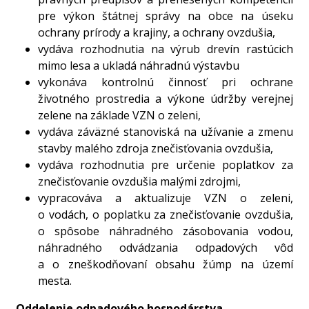
pre výkon štátnej správy na obce na úseku
ochrany prírody a krajiny, a ochrany ovzdušia,
vydáva rozhodnutia na výrub drevín rastúcich
mimo lesa a ukladá náhradnú výstavbu
vykonáva kontrolnú činnosť pri ochrane
životného prostredia a výkone údržby verejnej
zelene na základe VZN o zeleni,
vydáva záväzné stanoviská na užívanie a zmenu
stavby malého zdroja znečisťovania ovzdušia,
vydáva rozhodnutia pre určenie poplatkov za
znečisťovanie ovzdušia malými zdrojmi,
vypracováva a aktualizuje VZN o zeleni,
o vodách, o poplatku za znečisťovanie ovzdušia,
o spôsobe náhradného zásobovania vodou,
náhradného odvádzania odpadových vôd
a o zneškodňovaní obsahu žúmp na území
mesta.
Oddelenie odpadového hospodárstva