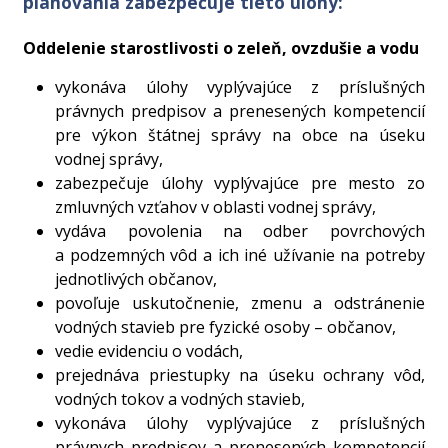
plánovania zabezpečuje tieto úlohy:
Oddelenie starostlivosti o zeleň, ovzdušie a vodu
vykonáva úlohy vyplývajúce z príslušných
právnych predpisov a prenesených kompetencií
pre výkon štátnej správy na obce na úseku
vodnej správy,
zabezpečuje úlohy vyplývajúce pre mesto zo
zmluvných vzťahov v oblasti vodnej správy,
vydáva povolenia na odber povrchových
a podzemných vôd a ich iné užívanie na potreby
jednotlivých občanov,
povoľuje uskutočnenie, zmenu a odstránenie
vodných stavieb pre fyzické osoby – občanov,
vedie evidenciu o vodách,
prejednáva priestupky na úseku ochrany vôd,
vodných tokov a vodných stavieb,
vykonáva úlohy vyplývajúce z príslušných
právnych predpisov a prenesených kompetencií