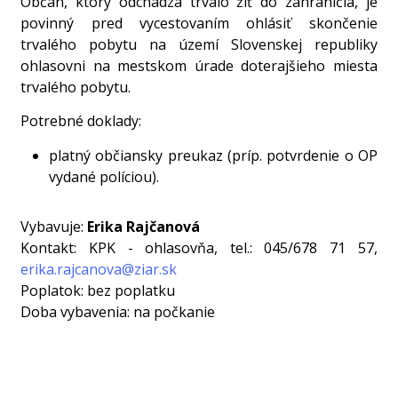
Občan, ktorý odchádza trvalo žiť do zahraničia, je
povinný pred vycestovaním ohlásiť skončenie
trvalého pobytu na území Slovenskej republiky
ohlasovni na mestskom úrade doterajšieho miesta
trvalého pobytu.
Potrebné doklady:
platný občiansky preukaz (príp. potvrdenie o OP
vydané políciou).
Vybavuje:
Erika Rajčanová
Kontakt:
KPK - ohlasovňa, tel.: 045/678 71 57,
erika.rajcanova@ziar.sk
Poplatok:
bez poplatku
Doba vybavenia:
na počkanie