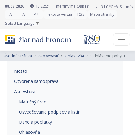
Preskočiť na obsah
Preskočiť na hlavné menu
08.08.2026
13:22:21
meniny má
Oskár
31.0 °C
S
1 m/s
A-
A
A+
Textová verzia
RSS
Mapa stránky
Select Language
▼
Úvodná stránka
Ako vybaviť
Ohlasovňa
Odhlásenie pobytu
Mesto
Otvorená samospráva
Ako vybaviť
Matričný úrad
Osvedčovanie podpisov a listín
Dane a poplatky
Ohlasovňa