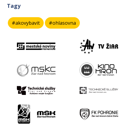
Tagy
#akovybavit
#ohlasovna