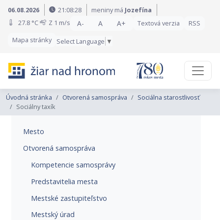
Preskočiť na obsah
Preskočiť na hlavné menu
06.08.2026
21:08:29
meniny má
Jozefína
27.8 °C
Z
1 m/s
A-
A
A+
Textová verzia
RSS
Mapa stránky
Select Language
▼
Úvodná stránka
Otvorená samospráva
Sociálna starostlivosť
Sociálny taxík
Mesto
Otvorená samospráva
Kompetencie samosprávy
Predstavitelia mesta
Mestské zastupiteľstvo
Mestský úrad