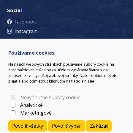
Social
Facebook
Instagram
© 2023 Mesto Žiar nad Hronom, Š. Moysesa 46, 965 19 Žiar
nad Hronom, +421 45 678 71 53, msu@ziar.sk,
Viac
Používame cookies
kontaktov
webmaster@ziar.sk.
Vyhlásenie o prístupnosti
Na našich webových stránkach používame súbory cookie na
© 2026 Arrabella s.r.o., mayabella s.r.o., Všetky práva
zhromažďovanie údajov za účelom vytvárania štatistík na
vyhradené.
zlepšenie kvality našej webovej stránky. Naše cookies môžete
prijať alebo odmietnuť kliknutím na tlačidlá nižšie.
Nevyhnutné súbory cookie
Hosting:
- Web:
Analytické
Marketingové
Povoliť všetky
Povoliť výber
Zakázať