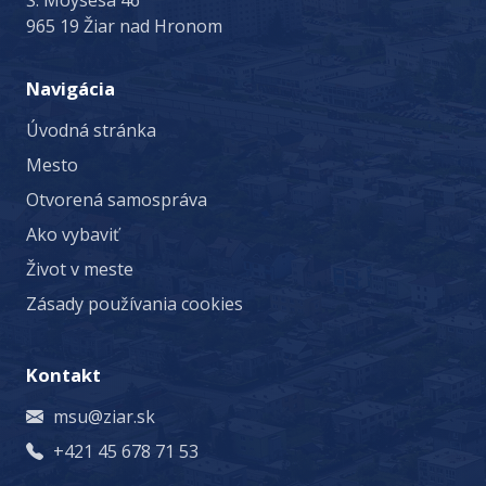
Š. Moysesa 46
965 19 Žiar nad Hronom
Navigácia
Úvodná stránka
Mesto
Otvorená samospráva
Ako vybaviť
Život v meste
Zásady používania cookies
Kontakt
msu@ziar.sk
+421 45 678 71 53