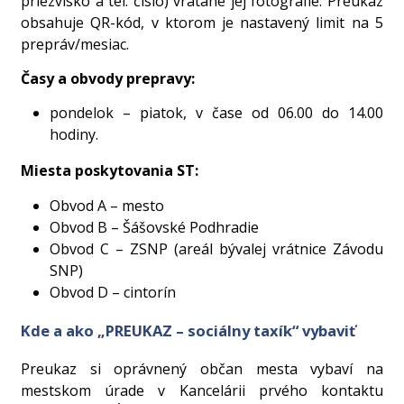
priezvisko a tel. číslo) vrátane jej fotografie. Preukaz
obsahuje QR-kód, v ktorom je nastavený limit na 5
prepráv/mesiac.
Časy a obvody prepravy:
pondelok – piatok, v čase od 06.00 do 14.00
hodiny.
Miesta poskytovania ST:
Obvod A – mesto
Obvod B – Šášovské Podhradie
Obvod C – ZSNP (areál bývalej vrátnice Závodu
SNP)
Obvod D – cintorín
Kde a ako „PREUKAZ – sociálny taxík“ vybaviť
Preukaz si oprávnený občan mesta vybaví na
mestskom úrade v Kancelárii prvého kontaktu