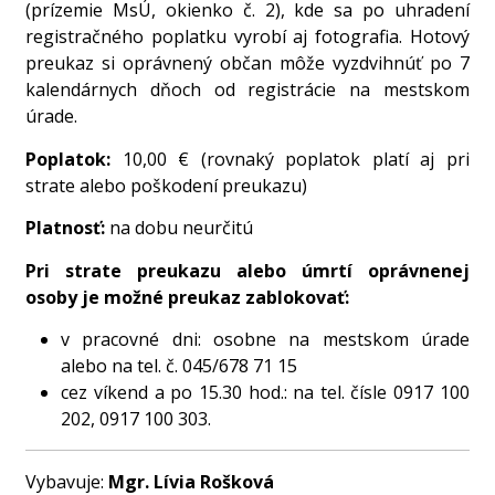
(prízemie MsÚ, okienko č. 2), kde sa po uhradení
registračného poplatku vyrobí aj fotografia. Hotový
preukaz si oprávnený občan môže vyzdvihnúť po 7
kalendárnych dňoch od registrácie na mestskom
úrade.
Poplatok:
10,00 € (rovnaký poplatok platí aj pri
strate alebo poškodení preukazu)
Platnosť:
na dobu neurčitú
Pri strate preukazu alebo úmrtí oprávnenej
osoby je možné preukaz zablokovať:
v pracovné dni: osobne na mestskom úrade
alebo na tel. č. 045/678 71 15
cez víkend a po 15.30 hod.: na tel. čísle 0917 100
202, 0917 100 303.
Vybavuje:
Mgr. Lívia Rošková