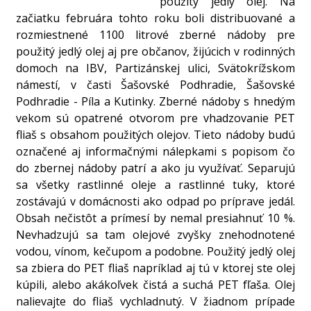
použitý jedlý olej. Na
začiatku februára tohto roku boli distribuované a
rozmiestnené 1100 litrové zberné nádoby pre
použitý jedlý olej aj pre občanov, žijúcich v rodinných
domoch na IBV, Partizánskej ulici, Svätokrížskom
námestí, v časti Šašovské Podhradie, Šašovské
Podhradie - Píla a Kutinky. Zberné nádoby s hnedým
vekom sú opatrené otvorom pre vhadzovanie PET
fliaš s obsahom použitých olejov. Tieto nádoby budú
označené aj informačnými nálepkami s popisom čo
do zbernej nádoby patrí a ako ju využívať. Separujú
sa všetky rastlinné oleje a rastlinné tuky, ktoré
zostávajú v domácnosti ako odpad po príprave jedál.
Obsah nečistôt a prímesí by nemal presiahnuť 10 %.
Nevhadzujú sa tam olejové zvyšky znehodnotené
vodou, vínom, kečupom a podobne. Použitý jedlý olej
sa zbiera do PET fliaš napríklad aj tú v ktorej ste olej
kúpili, alebo akákoľvek čistá a suchá PET fľaša. Olej
nalievajte do fliaš vychladnutý. V žiadnom prípade