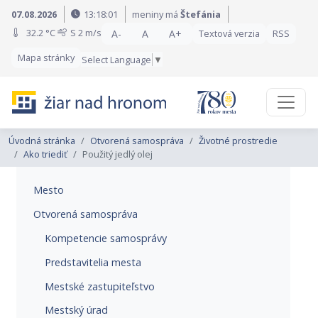
Preskočiť na obsah
Preskočiť na hlavné menu
07.08.2026
13:18:02
meniny má
Štefánia
32.2 °C
S
2 m/s
A-
A
A+
Textová verzia
RSS
Mapa stránky
Select Language
▼
Úvodná stránka
Otvorená samospráva
Životné prostredie
Ako triediť
Použitý jedlý olej
Mesto
Otvorená samospráva
Kompetencie samosprávy
Predstavitelia mesta
Mestské zastupiteľstvo
Mestský úrad