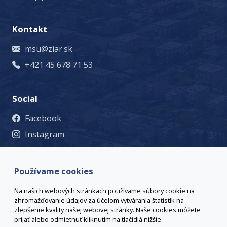
Kontakt
msu@ziar.sk
+421 45 678 71 53
Social
Facebook
Instagram
© 2023 Mesto Žiar nad Hronom, Š. Moysesa 46, 965 19 Žiar
nad Hronom, +421 45 678 71 53, msu@ziar.sk,
Viac
Používame cookies
kontaktov
webmaster@ziar.sk.
Vyhlásenie o prístupnosti
Na našich webových stránkach používame súbory cookie na
© 2026 Arrabella s.r.o., mayabella s.r.o., Všetky práva
zhromažďovanie údajov za účelom vytvárania štatistík na
vyhradené.
zlepšenie kvality našej webovej stránky. Naše cookies môžete
prijať alebo odmietnuť kliknutím na tlačidlá nižšie.