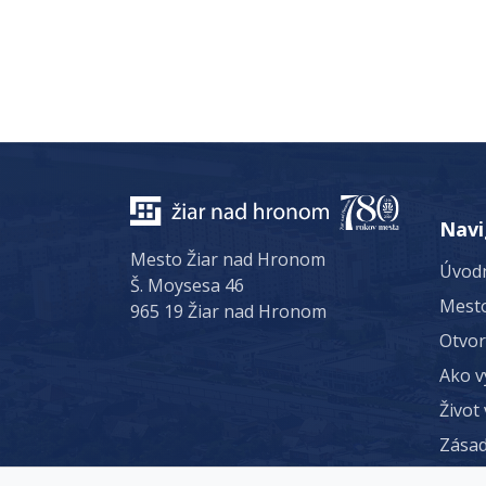
Navi
Mesto Žiar nad Hronom
Úvodn
Š. Moysesa 46
Mest
965 19 Žiar nad Hronom
Otvo
Ako v
Život
Zásad