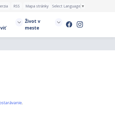
erzia
RSS
Mapa stránky
Select Language
▼
Život v
viť
meste
bstarávanie
.