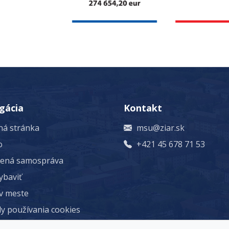
gácia
Kontakt
á stránka
msu@ziar.sk
o
+421 45 678 71 53
rená samospráva
ybaviť
 v meste
y používania cookies