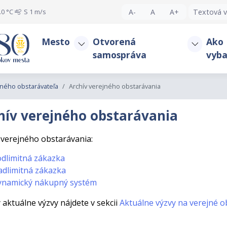
.0 °C
S
1 m/s
A-
A
A+
Textová v
Mesto
Otvorená
Ako
samospráva
vyba
ejného obstarávateľa
Archív verejného obstarávania
hív verejného obstarávania
 verejného obstarávania:
dlimitná zákazka
dlimitná zákazka
ynamický nákupný systém
 aktuálne výzvy nájdete v sekcii
Aktuálne výzvy na verejné o