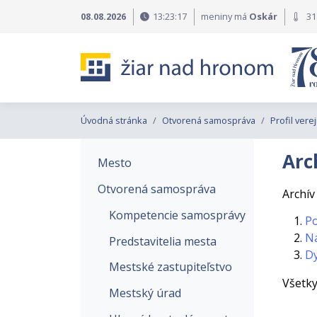
Preskočiť na obsah
Preskočiť na hlavné menu
08.08.2026
13:23:18
meniny má
Oskár
31
Úvodná stránka
Otvorená samospráva
Profil ver
Arc
Mesto
Otvorená samospráva
Archív
Kompetencie samosprávy
Po
Na
Predstavitelia mesta
D
Mestské zastupiteľstvo
Všetky
Mestský úrad