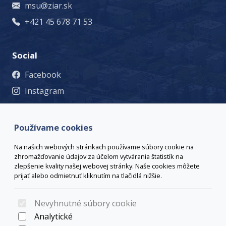
msu@ziar.sk
+421 45 678 71 53
Social
Facebook
Instagram
© 2023 Mesto Žiar nad Hronom, Š. Moysesa 46, 965 19 Žiar
nad Hronom, +421 45 678 71 53, msu@ziar.sk,
Viac
Používame cookies
kontaktov
webmaster@ziar.sk.
Vyhlásenie o prístupnosti
Na našich webových stránkach používame súbory cookie na
© 2026 Arrabella s.r.o., mayabella s.r.o., Všetky práva
zhromažďovanie údajov za účelom vytvárania štatistík na
vyhradené.
zlepšenie kvality našej webovej stránky. Naše cookies môžete
prijať alebo odmietnuť kliknutím na tlačidlá nižšie.
Nevyhnutné súbory cookie
Hosting:
- Web:
Analytické