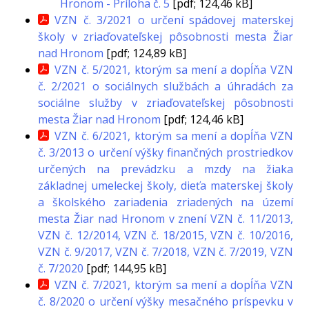
Hronom - Príloha č. 5
[pdf; 124,46 kB]
VZN č. 3/2021 o určení spádovej materskej
školy v zriaďovateľskej pôsobnosti mesta Žiar
nad Hronom
[pdf; 124,89 kB]
VZN č. 5/2021, ktorým sa mení a dopĺňa VZN
č. 2/2021 o sociálnych službách a úhradách za
sociálne služby v zriaďovateľskej pôsobnosti
mesta Žiar nad Hronom
[pdf; 124,46 kB]
VZN č. 6/2021, ktorým sa mení a dopĺňa VZN
č. 3/2013 o určení výšky finančných prostriedkov
určených na prevádzku a mzdy na žiaka
základnej umeleckej školy, dieťa materskej školy
a školského zariadenia zriadených na území
mesta Žiar nad Hronom v znení VZN č. 11/2013,
VZN č. 12/2014, VZN č. 18/2015, VZN č. 10/2016,
VZN č. 9/2017, VZN č. 7/2018, VZN č. 7/2019, VZN
č. 7/2020
[pdf; 144,95 kB]
VZN č. 7/2021, ktorým sa mení a dopĺňa VZN
č. 8/2020 o určení výšky mesačného príspevku v