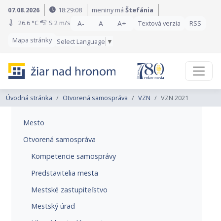
Preskočiť na obsah
Preskočiť na hlavné menu
07.08.2026
18:29:08
meniny má
Štefánia
26.6 °C
S
2 m/s
A-
A
A+
Textová verzia
RSS
Mapa stránky
Select Language
▼
Úvodná stránka
Otvorená samospráva
VZN
VZN 2021
Mesto
Otvorená samospráva
Kompetencie samosprávy
Predstavitelia mesta
Mestské zastupiteľstvo
Mestský úrad