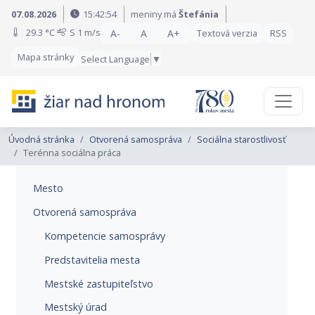
Preskočiť na obsah
Preskočiť na hlavné menu
07.08.2026
15:42:56
meniny má
Štefánia
29.3 °C
S
1 m/s
A-
A
A+
Textová verzia
RSS
Mapa stránky
Select Language
▼
Úvodná stránka
Otvorená samospráva
Sociálna starostlivosť
Terénna sociálna práca
Mesto
Otvorená samospráva
Kompetencie samosprávy
Predstavitelia mesta
Mestské zastupiteľstvo
Mestský úrad