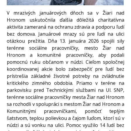
V mrazivých januárových dňoch sa v Žiari nad
Hronom uskutočnila ďalšia dôležitá charitatívna
aktivita zameraná na ochranu zdravia a podporu ľudí
bez domova. Januárové mrazy sú pre ľudí na ulici
otázkou prežitia. Dňa 13. januára 2026 spojili sily
terénne sociálne pracovníčky, mesto Žiar nad
Hronom a komunitné pracovníčky, aby podali
pomocnú ruku občanom v núdzi. Cieľom spoločnej
koordinovanej akcie bolo zabezpečiť pre ľudí bez
prístrešia základné životné potreby na zvládnutie
kritického zimného obdobia. Priamo v teréne na
parkovisku pred Technickými službami na Ul. SNP,
terénne sociálne pracovníčky mesta Žiar nad Hronom
sa rozhodli v spolupráci s mestom Žiar nad Hronom a
Komunitnými pracovníčkami, pomôcť teplým
šatstvom, teplou polievkou a čajom ľuďom, ktorí sú v
núdzi a sú vonku na ulici. Pomoc využilo 14 ľudí bez