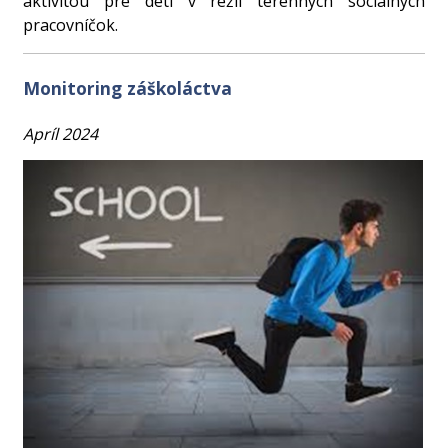
aktivitou pre deti v réžii terénnych sociálnych
pracovníčok.
Monitoring záškoláctva
Apríl 2024