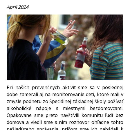
Apríl 2024
Pri našich prevenčných aktivít sme sa v poslednej
dobe zamerali aj na monitorovanie detí, ktoré mali v
zmysle podnetu zo Špeciálnej základnej školy požívať
alkoholické nápoje s miestnymi bezdomovcami.
Opakovane sme preto navštívili komunitu ľudí bez
domova a viedli sme s nim rozhovor ohľadne tohto
nežiadúceho správania, pričom sme ich nabádali k