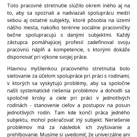
Toto pracovné stretnutie slúžilo okrem iného aj na
to, aby sa spoznali a nadviazali spoluprácu medzi
sebou aj ostatné subjekty, ktoré pôsobia na území
nášho mesta, nakoľko terénne sociálne pracovníčky
bežne spolupracujú s danými subjektmi. Každý
zástupca pomáhajúcej profesií zadefinoval svoju
pracovnú náplň a kompetencie, s ktorými dokáže
disponovať pri výkone svojej práce.
Hlavnou myšlienkou pracovného stretnutia bolo
sieťovanie za účelom spolupráce pri práci s rodinami,
v ktorých sa vyskytujú problémy, aby sa spoločne
našli systematické riešenia problémov a dohodli sa
spoločné kroky a ciele pri práci v jednotlivých
rodinách - stanovenie cieľov a postupov na posun
jednotlivých rodín. Tam kde končí práca jedného
subjektu, mohol pokračovať iný subjekt. Neriešenie
problémov má za následok ich zvyšovanie a
prehlbovanie. Musíme si uvedomiť, že univerzálne ani