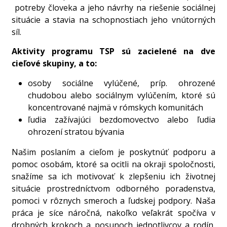
potreby človeka a jeho návrhy na riešenie sociálnej
situácie a stavia na schopnostiach jeho vnútorných
síl.
Aktivity programu TSP sú zacielené na dve
cieľové skupiny, a to:
osoby sociálne vylúčené, príp. ohrozené
chudobou alebo sociálnym vylúčením, ktoré sú
koncentrované najmä v rómskych komunitách
ľudia zažívajúci bezdomovectvo alebo ľudia
ohrození stratou bývania
Našim poslaním a cieľom je poskytnúť podporu a
pomoc osobám, ktoré sa ocitli na okraji spoločnosti,
snažíme sa ich motivovať k zlepšeniu ich životnej
situácie prostredníctvom odborného poradenstva,
pomoci v rôznych smeroch a ľudskej podpory. Naša
práca je síce náročná, nakoľko veľakrát spočíva v
drobných krokoch a posunoch jednotlivcov a rodín,