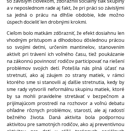
so závislým človekom, zdôraznili sociálny tlak skupiny
a v neposlednom rade aj fakt, že pri práci so závislými
sa jedná o prácu na dlhšie obdobie, kde možno
úspech docieliť len drobnými krokmi.
Cieľom bolo matkám zdôrazniť, že efekt dosiahnu len
vhodným prístupom a dlhodobou dôslednou prácou
so svojimi deťmi, určením mantinelov, stanovením
aktivít pri trávení ich voľného času, tiež poukázanie
na zákonnú povinnosť rodičov participovať na riešení
problémov svojich detí. Potešila nás plná účasť na
stretnutí, ako aj záujem zo strany matiek, v rámci
ktorého sme si stanovili aj ďalšie stretnutia, kedy by
sme rady vytvorili neformálnu skupinu matiek, ktoré
by sa mohli pravidelne stretávať v bezpečnom a
prijímajúcom prostredí na rozhovor a voľnú debatu
ohľadne rôznych problémov, starostí, ale aj radostí
bežného života. Daná aktivita bola podpornou
aktivitou pre samotných rodičov, ako aj preventívnou