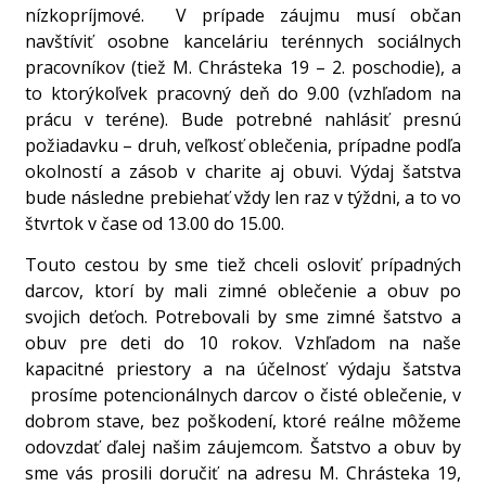
nízkopríjmové. V prípade záujmu musí občan
navštíviť osobne kanceláriu terénnych sociálnych
pracovníkov (tiež M. Chrásteka 19 – 2. poschodie), a
to ktorýkoľvek pracovný deň do 9.00 (vzhľadom na
prácu v teréne). Bude potrebné nahlásiť presnú
požiadavku – druh, veľkosť oblečenia, prípadne podľa
okolností a zásob v charite aj obuvi. Výdaj šatstva
bude následne prebiehať vždy len raz v týždni, a to vo
štvrtok v čase od 13.00 do 15.00.
Touto cestou by sme tiež chceli osloviť prípadných
darcov, ktorí by mali zimné oblečenie a obuv po
svojich deťoch. Potrebovali by sme zimné šatstvo a
obuv pre deti do 10 rokov. Vzhľadom na naše
kapacitné priestory a na účelnosť výdaju šatstva
prosíme potencionálnych darcov o čisté oblečenie, v
dobrom stave, bez poškodení, ktoré reálne môžeme
odovzdať ďalej našim záujemcom. Šatstvo a obuv by
sme vás prosili doručiť na adresu M. Chrásteka 19,