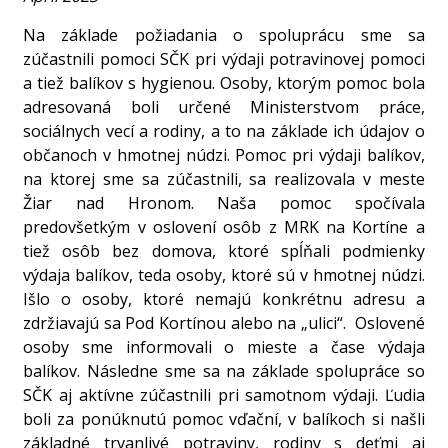
Na základe požiadania o spoluprácu sme sa
zúčastnili pomoci SČK pri výdaji potravinovej pomoci
a tiež balíkov s hygienou. Osoby, ktorým pomoc bola
adresovaná boli určené Ministerstvom práce,
sociálnych vecí a rodiny, a to na základe ich údajov o
občanoch v hmotnej núdzi. Pomoc pri výdaji balíkov,
na ktorej sme sa zúčastnili, sa realizovala v meste
Žiar nad Hronom. Naša pomoc spočívala
predovšetkým v oslovení osôb z MRK na Kortíne a
tiež osôb bez domova, ktoré spĺňali podmienky
výdaja balíkov, teda osoby, ktoré sú v hmotnej núdzi.
Išlo o osoby, ktoré nemajú konkrétnu adresu a
zdržiavajú sa Pod Kortínou alebo na „ulici“. Oslovené
osoby sme informovali o mieste a čase výdaja
balíkov. Následne sme sa na základe spolupráce so
SČK aj aktívne zúčastnili pri samotnom výdaji. Ľudia
boli za ponúknutú pomoc vďační, v balíkoch si našli
základné trvanlivé potraviny, rodiny s deťmi aj