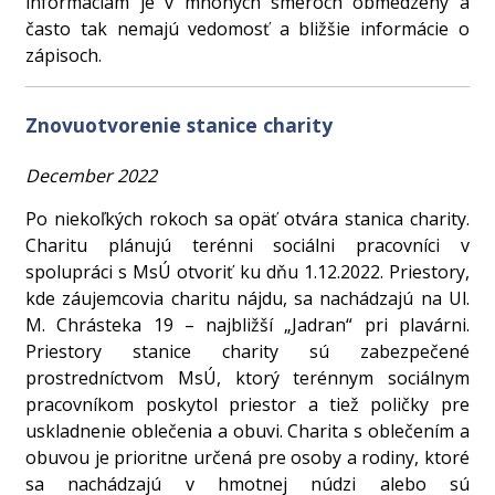
informáciám je v mnohých smeroch obmedzený a
často tak nemajú vedomosť a bližšie informácie o
zápisoch.
Znovuotvorenie stanice charity
December 2022
Po niekoľkých rokoch sa opäť otvára stanica charity.
Charitu plánujú terénni sociálni pracovníci v
spolupráci s MsÚ otvoriť ku dňu 1.12.2022. Priestory,
kde záujemcovia charitu nájdu, sa nachádzajú na Ul.
M. Chrásteka 19 – najbližší „Jadran“ pri plavárni.
Priestory stanice charity sú zabezpečené
prostredníctvom MsÚ, ktorý terénnym sociálnym
pracovníkom poskytol priestor a tiež poličky pre
uskladnenie oblečenia a obuvi. Charita s oblečením a
obuvou je prioritne určená pre osoby a rodiny, ktoré
sa nachádzajú v hmotnej núdzi alebo sú