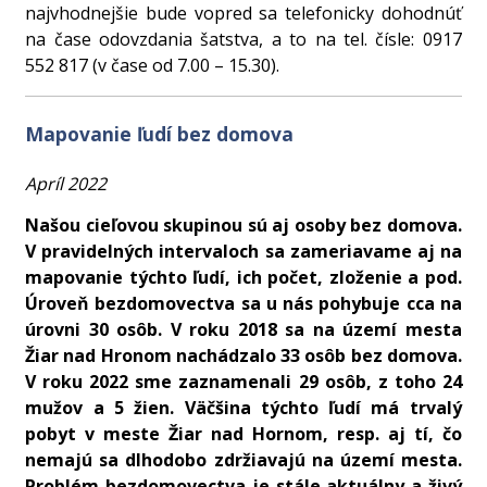
najvhodnejšie bude vopred sa telefonicky dohodnúť
na čase odovzdania šatstva, a to na tel. čísle: 0917
552 817 (v čase od 7.00 – 15.30).
Mapovanie ľudí bez domova
Apríl 2022
Našou cieľovou skupinou sú aj osoby bez domova.
V pravidelných intervaloch sa zameriavame aj na
mapovanie týchto ľudí, ich počet, zloženie a pod.
Úroveň bezdomovectva sa u nás pohybuje cca na
úrovni 30 osôb. V roku 2018 sa na území mesta
Žiar nad Hronom nachádzalo 33 osôb bez domova.
V roku 2022 sme zaznamenali 29 osôb, z toho 24
mužov a 5 žien. Väčšina týchto ľudí má trvalý
pobyt v meste Žiar nad Hornom, resp. aj tí, čo
nemajú sa dlhodobo zdržiavajú na území mesta.
Problém bezdomovectva je stále aktuálny a živý