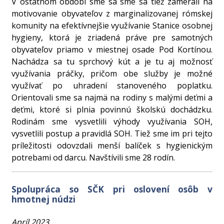
V ostatnom období sme sa sme sa tiež zamerali na
motivovanie obyvateľov z marginalizovanej rómskej
komunity na efektívnejšie využívanie Stanice osobnej
hygieny, ktorá je zriadená práve pre samotných
obyvateľov priamo v miestnej osade Pod Kortínou.
Nachádza sa tu sprchový kút a je tu aj možnosť
využívania práčky, pričom obe služby je možné
využívať po uhradení stanoveného poplatku.
Orientovali sme sa najmä na rodiny s malými deťmi a
deťmi, ktoré si plnia povinnú školskú dochádzku.
Rodinám sme vysvetlili výhody využívania SOH,
vysvetlili postup a pravidlá SOH. Tiež sme im pri tejto
príležitosti odovzdali menší balíček s hygienickým
potrebami od darcu. Navštívili sme 28 rodín.
Spolupráca so SČK pri oslovení osôb v
hmotnej núdzi
Apríl 2023