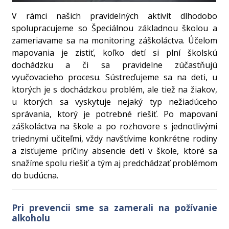
V rámci našich pravidelných aktivít dlhodobo
spolupracujeme so Špeciálnou základnou školou a
zameriavame sa na monitoring záškoláctva. Účelom
mapovania je zistiť, koľko detí si plní školskú
dochádzku a či sa pravidelne zúčastňujú
vyučovacieho procesu. Sústreďujeme sa na deti, u
ktorých je s dochádzkou problém, ale tiež na žiakov,
u ktorých sa vyskytuje nejaký typ nežiadúceho
správania, ktorý je potrebné riešiť. Po mapovaní
záškoláctva na škole a po rozhovore s jednotlivými
triednymi učiteľmi, vždy navštívime konkrétne rodiny
a zisťujeme príčiny absencie detí v škole, ktoré sa
snažíme spolu riešiť a tým aj predchádzať problémom
do budúcna.
Pri prevencii sme sa zamerali na požívanie
alkoholu