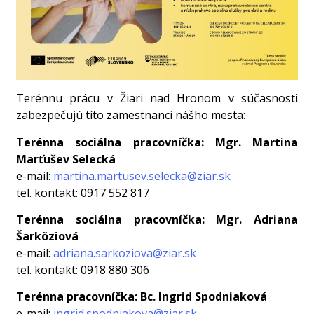
Terénnu prácu v Žiari nad Hronom v súčasnosti
zabezpečujú títo zamestnanci nášho mesta:
Terénna sociálna pracovníčka: Mgr. Martina
Marťušev Selecká
e-mail:
martina.martusev.selecka@ziar.sk
tel. kontakt: 0917 552 817
Terénna sociálna pracovníčka: Mgr. Adriana
Šarköziová
e-mail:
adriana.sarkoziova@ziar.sk
tel. kontakt: 0918 880 306
Terénna pracovníčka: Bc. Ingrid Spodniaková
e-mail:
ingrid.spodniakova@ziar.sk