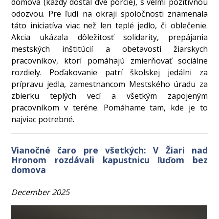
domova (každý dostal dve porcie), s veľmi pozitívnou
odozvou. Pre ľudí na okraji spoločnosti znamenala
táto iniciatíva viac než len teplé jedlo, či oblečenie.
Akcia ukázala dôležitosť solidarity, prepájania
mestských inštitúcií a obetavosti žiarskych
pracovníkov, ktorí pomáhajú zmierňovať sociálne
rozdiely. Poďakovanie patrí školskej jedálni za
prípravu jedla, zamestnancom Mestského úradu za
zbierku teplých vecí a všetkým zapojeným
pracovníkom v teréne. Pomáhame tam, kde je to
najviac potrebné.
Vianočné čaro pre všetkých: V Žiari nad
Hronom rozdávali kapustnicu ľuďom bez
domova
December 2025