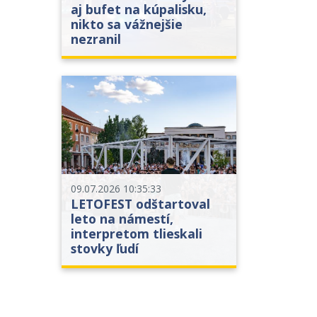
aj bufet na kúpalisku,
nikto sa vážnejšie
nezranil
09.07.2026 10:35:33
LETOFEST odštartoval
leto na námestí,
interpretom tlieskali
stovky ľudí