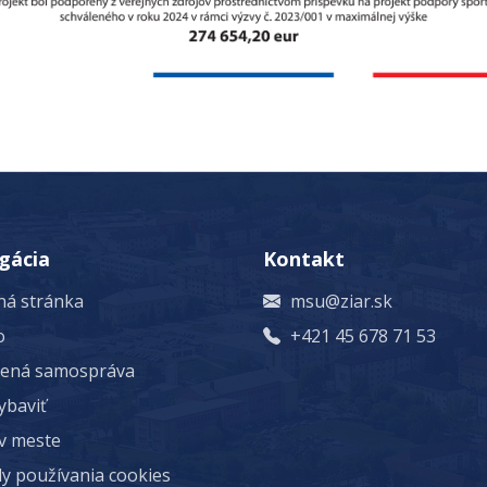
gácia
Kontakt
á stránka
msu@ziar.sk
o
+421 45 678 71 53
rená samospráva
ybaviť
 v meste
y používania cookies