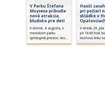
V Parku Štefana
Hasiči zasah
Moysesa pribudla
pri požiari 
nová atrakcia,
skládke v H
bludisko pre deti
Opatovciac
V utorok, 4. augusta, v 
V stredu 29. júla 
mestskom parku 
po 16:00 hod. bo
sprístupnili priestor, ktorý 
tiesňovú linku n
je určený pre zážitkové 
dymenie zo sklád
aktivity detí. Novinkou je 
komunálnych od
lesné bludisko z 
mestskej časti H
kameňov, ktoré 
Opatovce s rozlo
dopĺňajú drevené prvky z 
4 metre. Priesk
guľatiny a rôzne drevené 
veliteľa zásahu b
lavičky, na ktorých sa dá 
mieste zistené, ž
trénovať stabilita. Deti... 
požiar komunáln
odpadu...