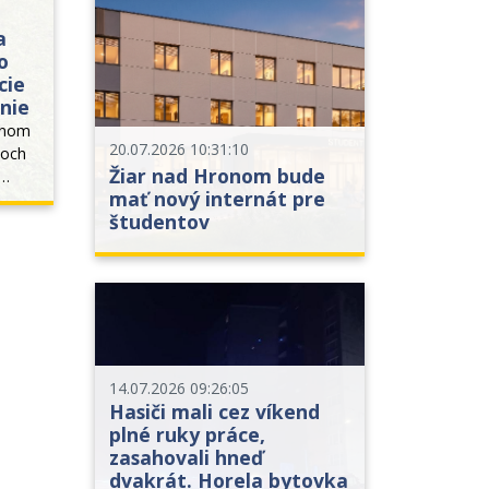
a
o
cie
nie
nom 
20.07.2026 10:31:10
och 
Žiar nad Hronom bude
mať nový internát pre
skej 
študentov
ojovú 
enia 
 krok 
14.07.2026 09:26:05
Hasiči mali cez víkend
plné ruky práce,
zasahovali hneď
dvakrát. Horela bytovka