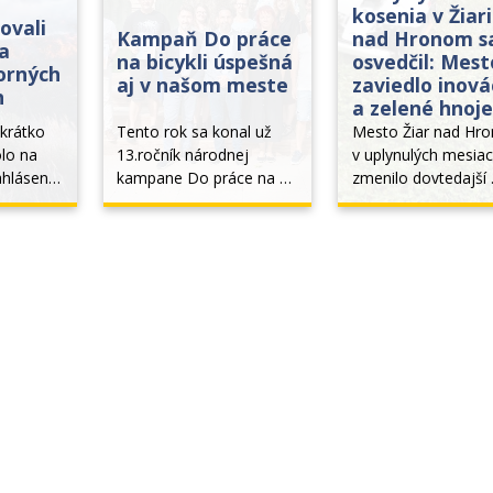
kosenia v Žiari
ovali
Kampaň Do práce
nad Hronom s
na
na bicykli úspešná
osvedčil: Mest
orných
aj v našom meste
zaviedlo inová
h
a zelené hnoje
krátko 
Tento rok sa konal už 
Mesto Žiar nad Hro
lo na 
13.ročník národnej 
v uplynulých mesiac
ahlásené 
kampane Do práce na 
zmenilo dovtedajší 
ky 
bicykli. Organizáciu a 
systém údržby mest
padov v 
odbornú garanciu 
zelene. Klasickú str
orné 
zabezpečuje Občianska 
kosbu so zberom 
hou 4 x 
cykloiniciatíva Banská 
biomasy nahradil 
umom 
Bystrica, hlavným 
moderný režim 
olo na 
vyhlasovateľom je 
permanentného kos
e ide o 
národný 
a mulčovania. Tento
eho 
cyklokoordinátor Peter 
priniesol nielen 
Klučka a Ministerstvo 
estetickejší vzhľad 
dopravy SR. V roku 2
verejných p