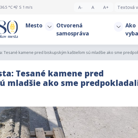
36.5 °C
S
1 m/s
A-
A
A+
Textová v
Mesto
Otvorená
Ako
samospráva
vyba
a: Tesané kamene pred biskupským kaštieľom sú mladšie ako sme predpok
sta: Tesané kamene pred
ú mladšie ako sme predpokladal