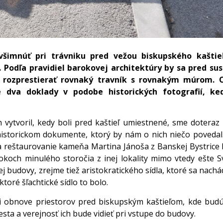
 všimnúť pri trávniku pred vežou biskupského kaštie
Podľa pravidiel barokovej architektúry by sa pred su
l rozprestierať rovnaký travník s rovnakým múrom. 
dva doklady v podobe historických fotografií, ke
vytvoril, kedy boli pred kaštieľ umiestnené, sme doteraz
historickom dokumente, ktorý by nám o nich niečo povedal
reštaurovanie kameňa Martina Jánoša z Banskej Bystrice 
rokoch minulého storočia z inej lokality mimo vtedy ešte 
j budovy, zrejme tiež aristokratického sídla, ktoré sa nachá
ktoré šľachtické sídlo to bolo.
obnove priestorov pred biskupským kaštieľom, kde budú 
ta a verejnosť ich bude vidieť pri vstupe do budovy.