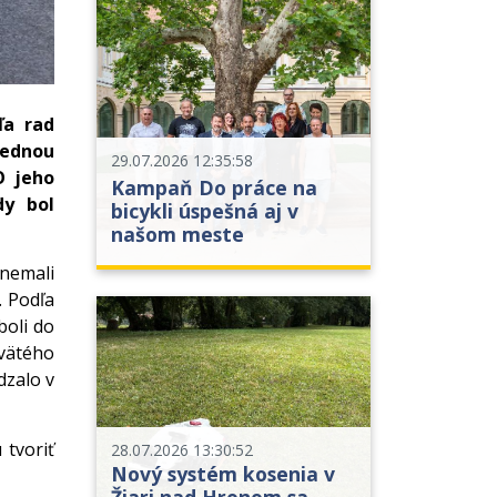
ľa rad
sednou
29.07.2026 12:35:58
O jeho
Kampaň Do práce na
dy bol
bicykli úspešná aj v
našom meste
 nemali
. Podľa
boli do
Svätého
dzalo v
tvoriť
28.07.2026 13:30:52
Nový systém kosenia v
Žiari nad Hronom sa