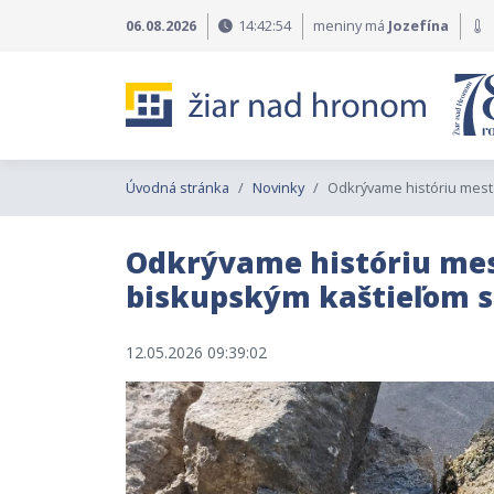
Preskočiť na obsah
Preskočiť na hlavné menu
06.08.2026
14:42:55
meniny má
Jozefína
Úvodná stránka
Novinky
Odkrývame históriu mest
Odkrývame históriu me
biskupským kaštieľom s
12.05.2026 09:39:02