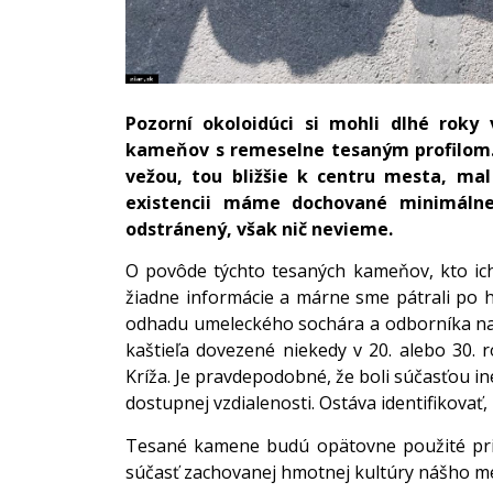
Pozorní okoloidúci si mohli dlhé roky
kameňov s remeselne tesaným profilom. 
vežou, tou bližšie k centru mesta, ma
existencii máme dochované minimálne 
odstránený, však nič nevieme.
O povôde týchto tesaných kameňov, kto ich 
žiadne informácie a márne sme pátrali po 
odhadu umeleckého sochára a odborníka na 
kaštieľa dovezené niekedy v 20. alebo 30. 
Kríža. Je pravdepodobné, že boli súčasťou ine
dostupnej vzdialenosti. Ostáva identifikovať, 
Tesané kamene budú opätovne použité pri 
súčasť zachovanej hmotnej kultúry nášho mes