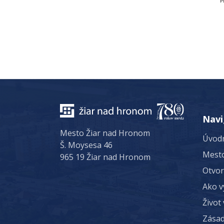
Navi
Mesto Žiar nad Hronom
Úvodn
Š. Moysesa 46
Mest
965 19 Žiar nad Hronom
Otvo
Ako v
Život
Zásad