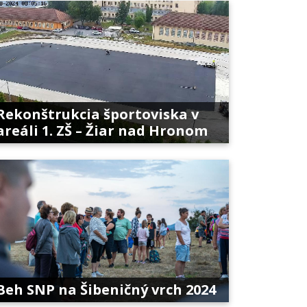
Rekonštrukcia športoviska v
areáli 1. ZŠ – Žiar nad Hronom
Beh SNP na Šibeničný vrch 2024