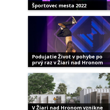
Športovec mesta 2022
Podujatie Život v pohybe po
prvý raz v Žiari nad Hronom
V Žiari nad Hronom vznikne