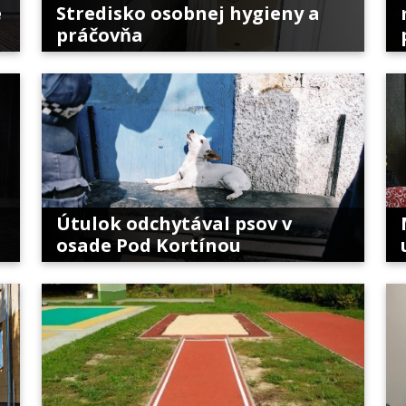
e
Stredisko osobnej hygieny a
práčovňa
Útulok odchytával psov v
osade Pod Kortínou