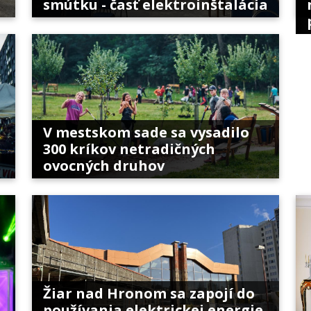
smútku - časť elektroinštalácia
V mestskom sade sa vysadilo
300 kríkov netradičných
ovocných druhov
Žiar nad Hronom sa zapojí do
používania elektrickej energie