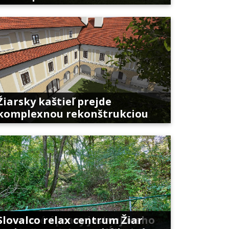
Žiarsky kaštieľ prejde
komplexnou rekonštrukciou
Stavebné úpravy jestvujúceho
Slovalco relax centrum Žiar