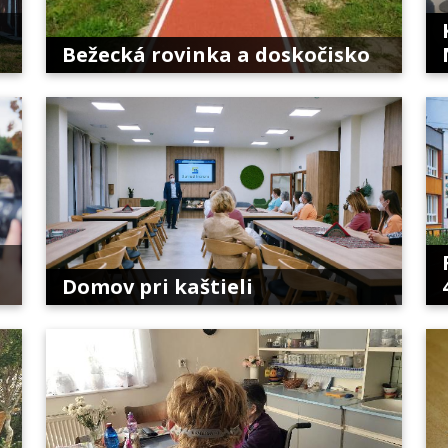
Bežecká rovinka a doskočisko
Domov pri kaštieli