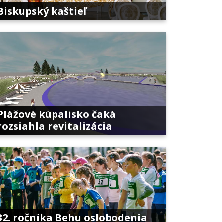
Biskupský kaštieľ
Plážové kúpalisko čaká
rozsiahla revitalizácia
32. ročníka Behu oslobodenia