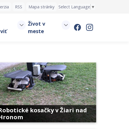
erzia
RSS
Mapa stránky
Select Language
▼
Život v
viť
meste
Robotické kosačky v Žiari nad
Hronom