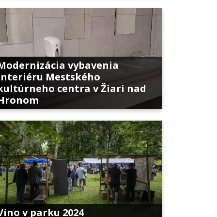
Modernizácia vybavenia
interiéru Mestského
kultúrneho centra v Žiari nad
Hronom
Víno v parku 2024