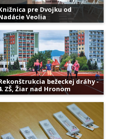
Knižnica pre Dvojku od
Nadácie Veolia
Rekonštrukcia bežeckej dráhy -
4. ZŠ, Žiar nad Hronom