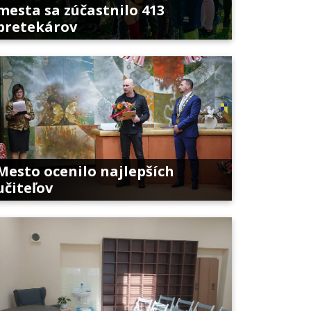
mesta sa zúčastnilo 413
pretekárov
Mesto ocenilo najlepších
učiteľov