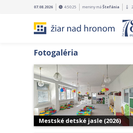
Preskočiť na obsah
Preskočiť na hlavné menu
07.08.2026
4:50:28
meniny má
Štefánia
2
Fotogaléria
Mestské detské jasle (2026)