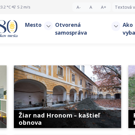
3.2 °C
S
2 m/s
A-
A
A+
Textová v
Mesto
Otvorená
Ako
samospráva
vyba
Žiar nad Hronom – kaštieľ
obnova