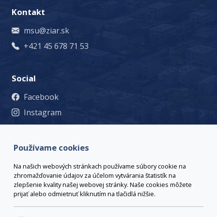
Kontakt
msu@ziar.sk
+421 45 678 71 53
Social
Facebook
Instagram
© 2023 Mesto Žiar nad Hronom, Š. Moysesa 46, 965 19 Žiar
nad Hronom, +421 45 678 71 53, msu@ziar.sk,
Viac
Používame cookies
kontaktov
webmaster@ziar.sk.
Vyhlásenie o prístupnosti
Na našich webových stránkach používame súbory cookie na
© 2026 Arrabella s.r.o., mayabella s.r.o., Všetky práva
zhromažďovanie údajov za účelom vytvárania štatistík na
vyhradené.
zlepšenie kvality našej webovej stránky. Naše cookies môžete
prijať alebo odmietnuť kliknutím na tlačidlá nižšie.