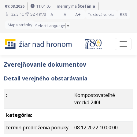
Preskočiť na obsah
Preskočiť na hlavné menu
07.08.2026
11:04:05
meniny má
Štefánia
32.3 °C
SZ
4 m/s
A-
A
A+
Textová verzia
RSS
Mapa stránky
Select Language
▼
Zverejňovanie dokumentov
Detail verejného obstarávania
:
Kompostovateľné
vrecká 240l
kategória:
termín predloženia ponuky:
08.12.2022 10:00:00