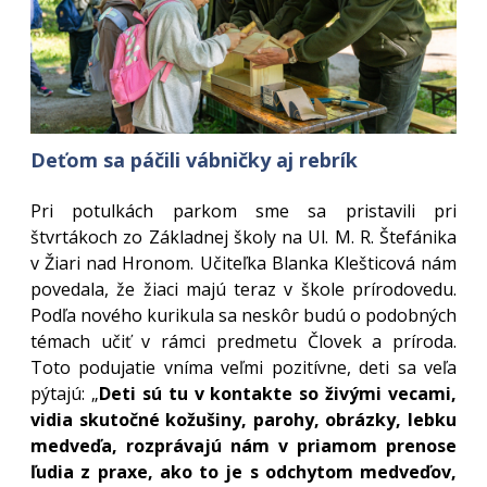
Deťom sa páčili vábničky aj rebrík
Pri potulkách parkom sme sa pristavili pri
štvrtákoch zo Základnej školy na Ul. M. R. Štefánika
v Žiari nad Hronom. Učiteľka Blanka Klešticová nám
povedala, že žiaci majú teraz v škole prírodovedu.
Podľa nového kurikula sa neskôr budú o podobných
témach učiť v rámci predmetu Človek a príroda.
Toto podujatie vníma veľmi pozitívne, deti sa veľa
pýtajú: „
Deti sú tu v kontakte so živými vecami,
vidia skutočné kožušiny, parohy, obrázky, lebku
medveďa, rozprávajú nám v priamom prenose
ľudia z praxe, ako to je s odchytom medveďov,