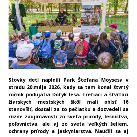
Stovky detí naplnili Park Štefana Moysesa v
stredu 20.mája 2026, kedy sa tam konal štvrtý
ročník podujatia Dotyk lesa. Tretiaci a štvrtáci
žiarskych mestských škôl mali obísť 16
stanovíšť, dostali za to pečiatku a dozvedeli sa
rôzne zaujímavosti zo sveta prírody, lesníctva,
poľovníctva, ale aj zo sveta veľkých šeliem,
ochrany prírody a jaskyniarstva. Naučili sa aj