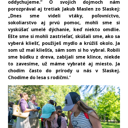
oddychujeme.“ O svojich dojmoch nám
porozprával aj tretiak Jakub Maslen zo Slaskej:
„Dnes sme videli vtáky, poľovníctvo,
sokoliarstvo aj prvú pomoc, mohli sme si
vyskúšať umelé dýchanie, keď niekto omdlie.
Ešte sme si mohli zastrieľať, skúšali sme, ako sa
vyberá kliešť, použiješ mydlo a krúžiš okolo. Ja
som už mal kliešťa, sám som si ho vybral. Robili
sme búdku z dreva, zabíjali sme klince, niekde
to zavesíme, už máme vybraté aj miesto. Ja
chodím často do prírody u nás v Slaskej.
Chodíme do lesa s rodičmi.
“