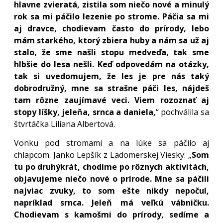
hlavne zvieratá, zistila som niečo nové a minulý
rok sa mi páčilo lezenie po strome. Páčia sa mi
aj dravce, chodievam často do prírody, lebo
mám starkého, ktorý zbiera huby a nám sa už aj
stalo, že sme našli stopu medveďa, tak sme
hlbšie do lesa nešli. Keď odpovedám na otázky,
tak si uvedomujem, že les je pre nás taký
dobrodružný, mne sa strašne páči les, nájdeš
tam rôzne zaujímavé veci. Viem rozoznať aj
stopy líšky, jeleňa, srnca a daniela,
“ pochválila sa
štvrtáčka Liliana Albertová.
Vonku pod stromami a na lúke sa páčilo aj
chlapcom. Janko Lepšík z Ladomerskej Viesky: „
Som
tu po druhýkrát, chodíme po rôznych aktivitách,
objavujeme niečo nové o prírode. Mne sa páčili
najviac zvuky, to som ešte nikdy nepočul,
napríklad srnca. Jeleň má veľkú vábničku.
Chodievam s kamošmi do prírody, sedíme a