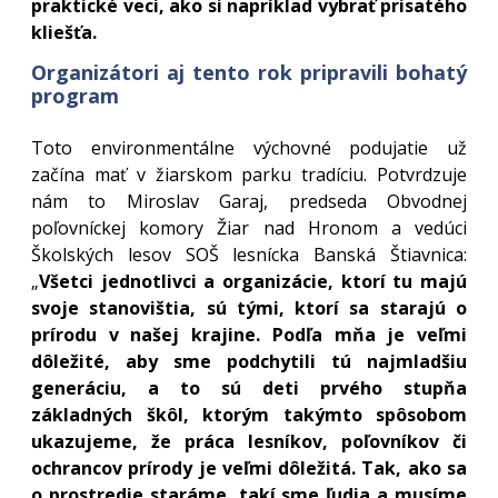
praktické veci, ako si napríklad vybrať prisatého
kliešťa.
Organizátori aj tento rok pripravili bohatý
program
Toto environmentálne výchovné podujatie už
začína mať v žiarskom parku tradíciu. Potvrdzuje
nám to Miroslav Garaj, predseda Obvodnej
poľovníckej komory Žiar nad Hronom a vedúci
Školských lesov SOŠ lesnícka Banská Štiavnica:
„
Všetci jednotlivci a organizácie, ktorí tu majú
svoje stanovištia, sú tými, ktorí sa starajú o
prírodu v našej krajine. Podľa mňa je veľmi
dôležité, aby sme podchytili tú najmladšiu
generáciu, a to sú deti prvého stupňa
základných škôl, ktorým takýmto spôsobom
ukazujeme, že práca lesníkov, poľovníkov či
ochrancov prírody je veľmi dôležitá. Tak, ako sa
o prostredie staráme, takí sme ľudia a musíme