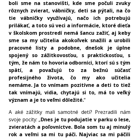
boli sme na stanovišti, kde sme počuli zvuky
rôznych zvierat, vábničky, deti sa pýtali, na čo
tie vábničky využívajú, načo ich potrebujú
prilákať, a toto sú veci a informácie, ktoré dieťa
v školskom prostredí nemá šancu zažiť, aj keby
sme sa my učitelia akokoľvek snažili a urobili
pracovné listy a podobne, dnešok je úplne
spojený so zážitkovosťou, s praktickosťou, s
tým, že nám to hovoria odborníci, ktorí sú s tým
spätí, a považujú to za bežnú súčasť
profesijného života, čo my ako učitelia
nemáme. Ja to vnímam pozitívne a deti to tiež
tak vnímajú, vidia, chytajú si to, má to veľký
význam a je to veľmi dôležité.
“
A aké zážitky mali samotné deti? Prezradili nám
svoje pocity: „
Dnes je tu podujatie v parku o lese,
zvieratách a poľovníctve. Bola som tu aj minulý
rok a veľmi sa mi tu páči. Najviac sa mi páčili