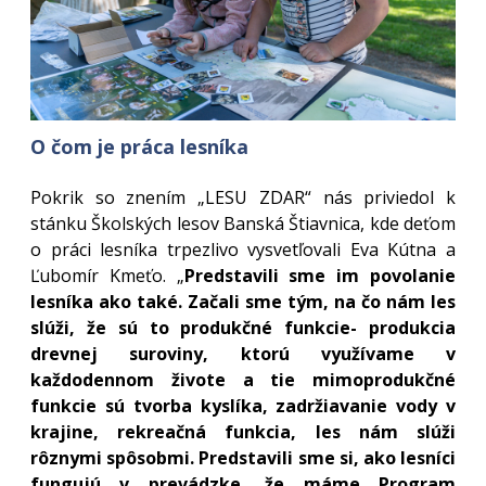
O čom je práca lesníka
Pokrik so znením „LESU ZDAR“ nás priviedol k
stánku Školských lesov Banská Štiavnica, kde deťom
o práci lesníka trpezlivo vysvetľovali Eva Kútna a
Ľubomír Kmeťo. „
Predstavili sme im povolanie
lesníka ako také. Začali sme tým, na čo nám les
slúži, že sú to produkčné funkcie- produkcia
drevnej suroviny, ktorú využívame v
každodennom živote a tie mimoprodukčné
funkcie sú tvorba kyslíka, zadržiavanie vody v
krajine, rekreačná funkcia, les nám slúži
rôznymi spôsobmi. Predstavili sme si, ako lesníci
fungujú v prevádzke, že máme Program