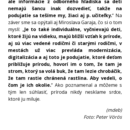
ale informácie z odborného hľadiska sa deti
nemajú šancu inak dozvedieť, takže na
podujatie sa tešíme my, žiaci aj p. učiteľky.
“ Na
záver sme sa opýtali aj Miroslava Garaja, čo si o tom
myslí: „
Je to také individuálne, vyčnievajú deti,
ktoré žijú na vidieku, majú bližší vzťah k prírode,
aj sú viac vedené rodičmi či starými rodičmi, v
mestách už viac prevláda modernizácia,
digitalizácia a aj toto je podujatie, ktoré deťom
približuje prírodu, hovorí im o tom, že tam je
strom, ktorý sa volá buk, že tam lezie chrobáčik,
že tam rastie chránená rastlina. Aby vedeli, o
čom je ich okolie.
“ Ako poznamenal a môžeme s
tým len súhlasiť, príroda nikdy nesklame srdce,
ktoré ju miluje.
(mdeb)
Foto: Peter Vörös