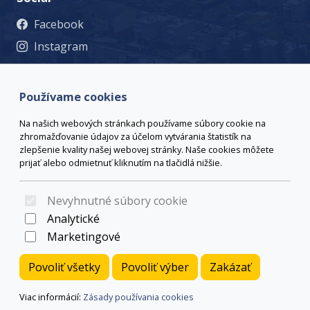
Facebook
Instagram
© 2023 Mesto Žiar nad Hronom, Š. Moysesa 46, 965 19 Žiar
nad Hronom, +421 45 678 71 53, msu@ziar.sk,
Viac
Používame cookies
kontaktov
webmaster@ziar.sk.
Vyhlásenie o prístupnosti
Na našich webových stránkach používame súbory cookie na
© 2026 Arrabella s.r.o., mayabella s.r.o., Všetky práva
zhromažďovanie údajov za účelom vytvárania štatistík na
vyhradené.
zlepšenie kvality našej webovej stránky. Naše cookies môžete
prijať alebo odmietnuť kliknutím na tlačidlá nižšie.
Nevyhnutné súbory cookie
Hosting:
- Web:
Analytické
Marketingové
Povoliť všetky
Povoliť výber
Zakázať
Viac informácií:
Zásady používania cookies