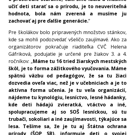
učiť deti starať sa o prírodu, je to neuveriteľná
hodnota, bola nám zverená a musíme ju
zachovať aj pre ďalšie generácie.
“
Pre školákov bolo pripravených množstvo stánkov,
kde sa mohli podozvedať všeličo zaujímavé. Ako za
organizátorov pokračuje riaditeľka CVČ Helena
Gáfriková, podujatie je určené pre žiakov 3. a 4.
ročníkov: „
Máme tu 16 tried žiarskych mestských
škôl, je to forma zážitkového vyučovania. Máme
spätnú väzbu od pedagógov, že sa tu žiaci
dozvedia oveľa viac, než je v učebniciach a je to
aktívna forma učenia. Je tu veľa organizácií,
nájdeme tu kynológiu, lesníctvo, lesné hádanky,
kde deti hádajú zvieratká, vtáctvo a iné,
spolupracujeme aj so SOŠ lesníckou, sú tu
trubači, sokoliari a iné zaujímavosti, týkajúce sa
lesa. Tešíme sa, že je tu aj Štátna ochrana
prírody (ŠOP SR), informuje deti o svojej