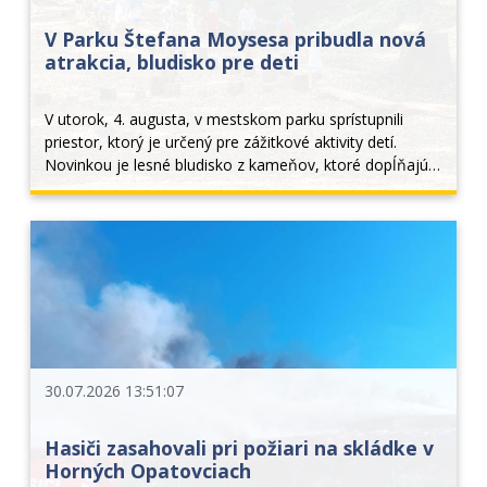
V Parku Štefana Moysesa pribudla nová
atrakcia, bludisko pre deti
V utorok, 4. augusta, v mestskom parku sprístupnili 
priestor, ktorý je určený pre zážitkové aktivity detí. 
Novinkou je lesné bludisko z kameňov, ktoré dopĺňajú 
drevené prvky z guľatiny a rôzne drevené lavičky, na 
ktorých sa dá trénovať stabilita. Deti... 
30.07.2026 13:51:07
Hasiči zasahovali pri požiari na skládke v
Horných Opatovciach