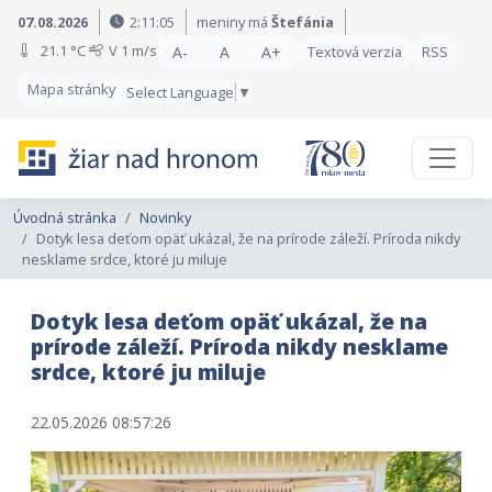
Preskočiť na obsah
Preskočiť na hlavné menu
07.08.2026
2:11:07
meniny má
Štefánia
21.1 °C
V
1 m/s
A-
A
A+
Textová verzia
RSS
Mapa stránky
Select Language
▼
Úvodná stránka
Novinky
Dotyk lesa deťom opäť ukázal, že na prírode záleží. Príroda nikdy
nesklame srdce, ktoré ju miluje
Dotyk lesa deťom opäť ukázal, že na
prírode záleží. Príroda nikdy nesklame
srdce, ktoré ju miluje
22.05.2026 08:57:26