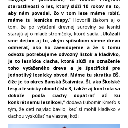
starostlivosti o les, ktorý slúži 10 rokov na to,
aby nám povedal, čo v tom lese máme robiť,
máme tu lesnícke mapy.
“ Hovorili žiakom aj o
tom, že po vyťažení drevnej suroviny sa lesníci
starajú aj o mladé stromčeky, ktoré sadia. „
Ukázali
sme deťom aj to, akým spôsobom vieme drevo
odmerať, ako ho zaevidujeme a že k tomu
odvozu potrebujeme odvozný lístok a kladivko,
je to lesnícka ciacha, ktorá slúži na označenie
toho vyťaženého dreva a je špecifická pre
jednotlivý lesnícky obvod. Máme tu skratku BŠ,
čiže je to okres Banská Štaivnica, ŠL ako Školské
lesy a lesnícky obvod číslo 3, takže aj kontrola sa
dokáže podľa ciachy dopátrať až ku
konkrétnemu lesníkovi,
“ dodáva Ľubomír Kmeťo s
tým, že deti najviac bavilo, keď si mohli kladivko v
ciachou vyskúšať na vlastnej koži.