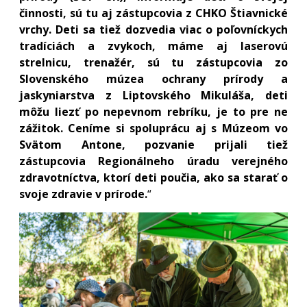
činnosti, sú tu aj zástupcovia z CHKO Štiavnické
vrchy. Deti sa tiež dozvedia viac o poľovníckych
tradíciách a zvykoch, máme aj laserovú
strelnicu, trenažér, sú tu zástupcovia zo
Slovenského múzea ochrany prírody a
jaskyniarstva z Liptovského Mikuláša, deti
môžu liezť po nepevnom rebríku, je to pre ne
zážitok. Ceníme si spoluprácu aj s Múzeom vo
Svätom Antone, pozvanie prijali tiež
zástupcovia Regionálneho úradu verejného
zdravotníctva, ktorí deti poučia, ako sa starať o
svoje zdravie v prírode.
“