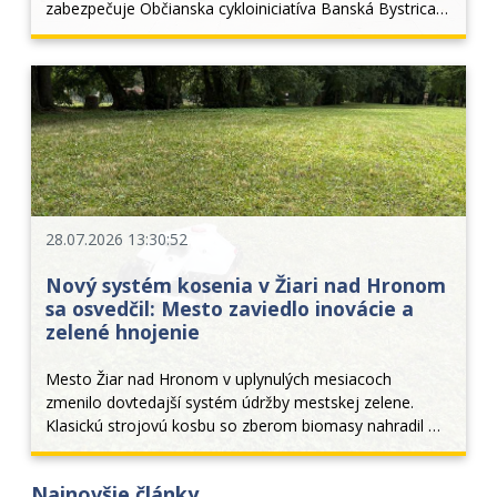
zabezpečuje Občianska cykloiniciatíva Banská Bystrica, 
hlavným vyhlasovateľom je národný cyklokoordinátor 
Peter Klučka a Ministerstvo dopravy SR. V roku 2
28.07.2026 13:30:52
Nový systém kosenia v Žiari nad Hronom
sa osvedčil: Mesto zaviedlo inovácie a
zelené hnojenie
Mesto Žiar nad Hronom v uplynulých mesiacoch 
zmenilo dovtedajší systém údržby mestskej zelene. 
Klasickú strojovú kosbu so zberom biomasy nahradil 
moderný režim permanentného kosenia a mulčovania. 
Tento krok priniesol nielen estetickejší vzhľad verejných 
Najnovšie články
p