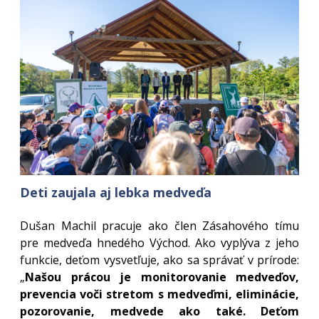
Deti zaujala aj lebka medveďa
Dušan Machil pracuje ako člen Zásahového tímu
pre medveďa hnedého Východ. Ako vyplýva z jeho
funkcie, deťom vysvetľuje, ako sa správať v prírode:
„
Našou prácou je monitorovanie medveďov,
prevencia voči stretom s medveďmi, eliminácie,
pozorovanie, medvede ako také. Deťom