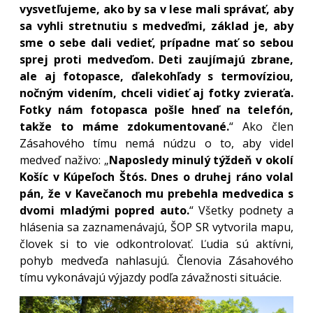
vysvetľujeme, ako by sa v lese mali správať, aby
sa vyhli stretnutiu s medveďmi, základ je, aby
sme o sebe dali vedieť, prípadne mať so sebou
sprej proti medveďom. Deti zaujímajú zbrane,
ale aj fotopasce, ďalekohľady s termovíziou,
nočným videním, chceli vidieť aj fotky zvieraťa.
Fotky nám fotopasca pošle hneď na telefón,
takže to máme zdokumentované.
“ Ako člen
Zásahového tímu nemá núdzu o to, aby videl
medveď naživo: „
Naposledy minulý týždeň v okolí
Košíc v Kúpeľoch Štós. Dnes o druhej ráno volal
pán, že v Kavečanoch mu prebehla medvedica s
dvomi mladými popred auto.
“ Všetky podnety a
hlásenia sa zaznamenávajú, ŠOP SR vytvorila mapu,
človek si to vie odkontrolovať. Ľudia sú aktívni,
pohyb medveďa nahlasujú. Členovia Zásahového
tímu vykonávajú výjazdy podľa závažnosti situácie.