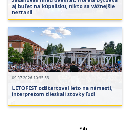
zasahovali hneď dvakrát. Horela bytovka
aj bufet na kúpalisku, nikto sa vážnejšie
nezranil
09.07.2026 10:35:33
LETOFEST odštartoval leto na námestí,
interpretom tlieskali stovky ľudí