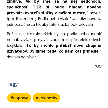
zmluve. Ak by sme sa na nej nedohodli,
spoločnosť TIER si bude hľadať nového
prevádzkovateľa služby v našom meste,
“ hovorí
Igor Rozenberg. Podľa neho však štatistiky hovoria
jednoznačne za to, aby táto služba pokračovala.
Počet elektrokolobežiek by sa podľa neho meniť
nemal, avšak prejavili záujem o pár elektrických
bicyklov. „
To by mohlo prilákať novú skupinu
užívateľov. Uvidíme teda, čo nám čas prinesie,
“
dodáva na záver.
(kh)
Tagy
#doprava
#kolobezky