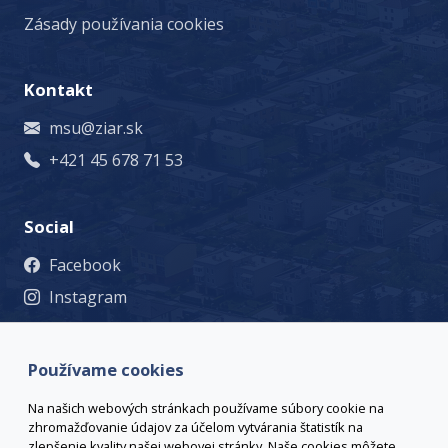
Zásady používania cookies
Kontakt
msu@ziar.sk
+421 45 678 71 53
Social
Facebook
Instagram
© 2023 Mesto Žiar nad Hronom, Š. Moysesa 46, 965 19 Žiar
nad Hronom, +421 45 678 71 53, msu@ziar.sk,
Viac
Používame cookies
kontaktov
webmaster@ziar.sk.
Vyhlásenie o prístupnosti
Na našich webových stránkach používame súbory cookie na
© 2026 Arrabella s.r.o., mayabella s.r.o., Všetky práva
zhromažďovanie údajov za účelom vytvárania štatistík na
vyhradené.
zlepšenie kvality našej webovej stránky. Naše cookies môžete