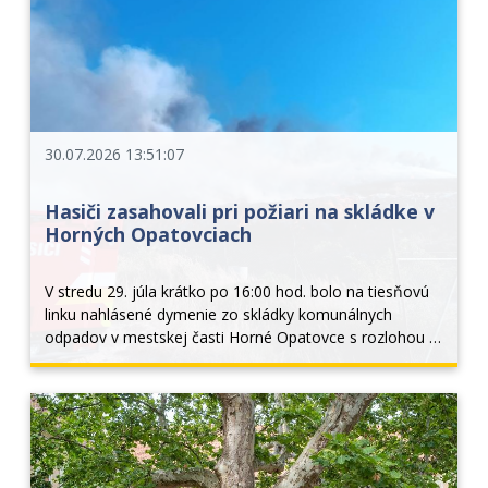
30.07.2026 13:51:07
Hasiči zasahovali pri požiari na skládke v
Horných Opatovciach
V stredu 29. júla krátko po 16:00 hod. bolo na tiesňovú 
linku nahlásené dymenie zo skládky komunálnych 
odpadov v mestskej časti Horné Opatovce s rozlohou 4 
x 4 metre. Prieskumom veliteľa zásahu bolo na mieste 
zistené, že ide o požiar komunálneho odpadu...