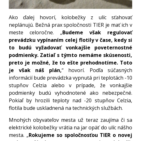
Ako ďalej hovorí, kolobežky z ulíc sťahovať
neplánujú. Bežná prax spoločnosti TIER je mať ich v
meste celoročne. „
Budeme však regulovať
prevádzku vypínaním celej flotily v čase, kedy si
to budú vyžadovať vonkajšie poveternostné
podmienky. Zatiaľ s týmto nemáme skúsenosti,
preto je možné, že to ešte prehodnotíme. Toto
je však náš plán,
“ hovorí. Podľa súčasných
informácií bude prevádzka vypnutá pri teplotách -10
stupňov Celzia alebo v prípade, že vonkajšie
podmienky budú vyhodnotené ako nebezpečné.
Pokiaľ by hrozili teploty nad -20 stupňov Celzia,
flotila bude uskladnená na technických službách.
Mnohých obyvateľov mesta už teraz zaujíma či sa
elektrické kolobežky vrátia na jar opäť do ulíc nášho
mesta. „
Rokujeme so spoločnosťou TIER o novej