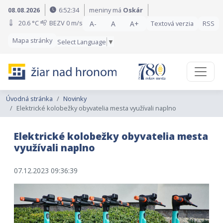
Preskočiť na obsah
Preskočiť na hlavné menu
08.08.2026
6:52:35
meniny má
Oskár
20.6 °C
BEZV
0 m/s
A-
A
A+
Textová verzia
RSS
Mapa stránky
Select Language
▼
Úvodná stránka
Novinky
Elektrické kolobežky obyvatelia mesta využívali naplno
Elektrické kolobežky obyvatelia mesta
využívali naplno
07.12.2023 09:36:39