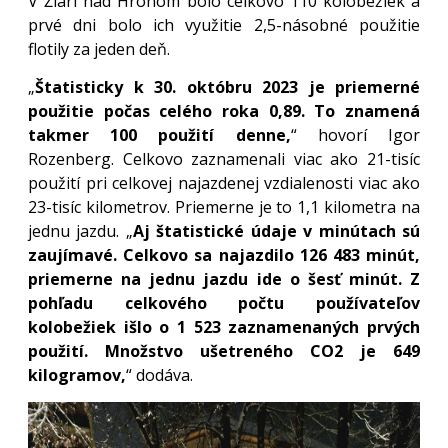
V Žiari nad Hronom bolo celkovo 110 kolobežiek a
prvé dni bolo ich využitie 2,5-násobné použitie
flotily za jeden deň.
„
Štatisticky k 30. októbru 2023 je priemerné
použitie počas celého roka 0,89. To znamená
takmer 100 použití denne,
“ hovorí Igor
Rozenberg. Celkovo zaznamenali viac ako 21-tisíc
použití pri celkovej najazdenej vzdialenosti viac ako
23-tisíc kilometrov. Priemerne je to 1,1 kilometra na
jednu jazdu. „
Aj štatistické údaje v minútach sú
zaujímavé. Celkovo sa najazdilo 126 483 minút,
priemerne na jednu jazdu ide o šesť minút. Z
pohľadu celkového počtu používateľov
kolobežiek išlo o 1 523 zaznamenaných prvých
použití. Množstvo ušetreného CO2 je 649
kilogramov,
“ dodáva.