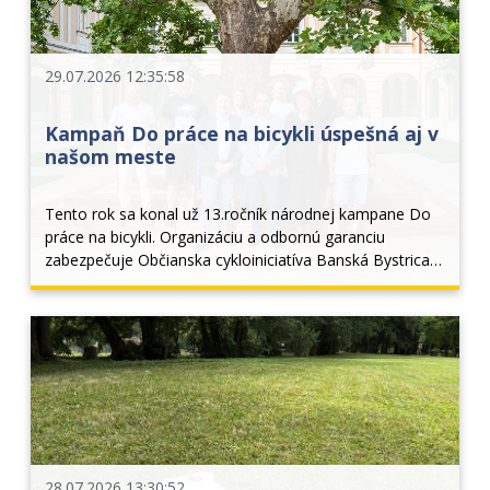
29.07.2026 12:35:58
Kampaň Do práce na bicykli úspešná aj v
našom meste
Tento rok sa konal už 13.ročník národnej kampane Do 
práce na bicykli. Organizáciu a odbornú garanciu 
zabezpečuje Občianska cykloiniciatíva Banská Bystrica, 
hlavným vyhlasovateľom je národný cyklokoordinátor 
Peter Klučka a Ministerstvo dopravy SR. V roku 2
28.07.2026 13:30:52