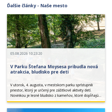
Ďalšie články - Naše mesto
05.08.2026 10:23:20
V Parku Štefana Moysesa pribudla nová
atrakcia, bludisko pre deti
V utorok, 4. augusta, v mestskom parku sprístupnili 
priestor, ktorý je určený pre zážitkové aktivity detí. 
Novinkou je lesné bludisko z kameňov, ktoré dopĺňajú 
drevené prvky z guľatiny a rôzne drevené lavičky, na 
ktorých sa dá trénovať stabilita. Deti... 