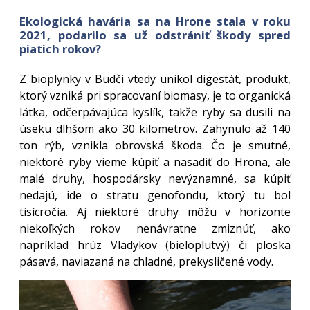
Ekologická havária sa na Hrone stala v roku
2021, podarilo sa už odstrániť škody spred
piatich rokov?
Z bioplynky v Budči vtedy unikol digestát, produkt,
ktorý vzniká pri spracovaní biomasy, je to organická
látka, odčerpávajúca kyslík, takže ryby sa dusili na
úseku dlhšom ako 30 kilometrov. Zahynulo až 140
ton rýb, vznikla obrovská škoda. Čo je smutné,
niektoré ryby vieme kúpiť a nasadiť do Hrona, ale
malé druhy, hospodársky nevýznamné, sa kúpiť
nedajú, ide o stratu genofondu, ktorý tu bol
tisícročia. Aj niektoré druhy môžu v horizonte
niekoľkých rokov nenávratne zmiznúť, ako
napríklad hrúz Vladykov (bieloplutvý) či ploska
pásavá, naviazaná na chladné, prekysličené vody.