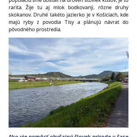
populáciu sme dostali na úroveň stoviek kusov, je to
rarita. Žije tu aj mlok bodkovaný, rôzne druhy
skokanov. Druhé takéto jazierko je v Košiciach, kde
majú ryby z povodia Tisy a plánujú návrat do
pôvodného prostredia.
Ako vie pomôcť obyčajný človek prírode v čase