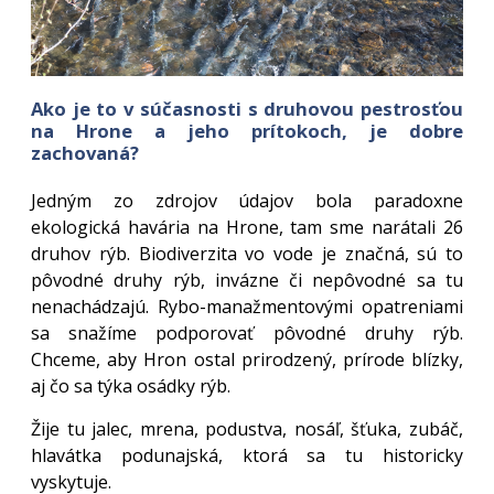
Ako je to v súčasnosti s druhovou pestrosťou
na Hrone a jeho prítokoch, je dobre
zachovaná?
Jedným zo zdrojov údajov bola paradoxne
ekologická havária na Hrone, tam sme narátali 26
druhov rýb. Biodiverzita vo vode je značná, sú to
pôvodné druhy rýb, invázne či nepôvodné sa tu
nenachádzajú. Rybo-manažmentovými opatreniami
sa snažíme podporovať pôvodné druhy rýb.
Chceme, aby Hron ostal prirodzený, prírode blízky,
aj čo sa týka osádky rýb.
Žije tu jalec, mrena, podustva, nosáľ, šťuka, zubáč,
hlavátka podunajská, ktorá sa tu historicky
vyskytuje.