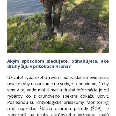
Akým spôsobom sledujete, odhadujete, aké
druhy žijú v prítokoch Hrona?
Užívateľ rybárskeho revíru má základnú evidenciu,
nejaké ryby nasádzame do vody, z toho vieme, čo by
sme v tej vode mohli mať a druhá informácia je od
rybárov, čo z druhového spektra dokážu uloviť.
Poslednou sú ichtyologické prieskumy. Monitoring
robí napríklad Štátna ochrana prírody (ŠOP), je
zameraný na druhy európskeho významu, majú