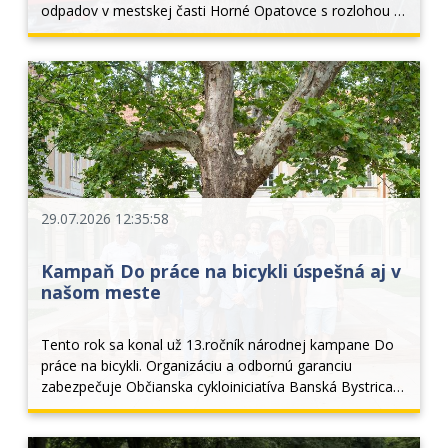
odpadov v mestskej časti Horné Opatovce s rozlohou 4 
x 4 metre. Prieskumom veliteľa zásahu bolo na mieste 
zistené, že ide o požiar komunálneho odpadu...
29.07.2026 12:35:58
Kampaň Do práce na bicykli úspešná aj v
našom meste
Tento rok sa konal už 13.ročník národnej kampane Do 
práce na bicykli. Organizáciu a odbornú garanciu 
zabezpečuje Občianska cykloiniciatíva Banská Bystrica, 
hlavným vyhlasovateľom je národný cyklokoordinátor 
Peter Klučka a Ministerstvo dopravy SR. V roku 2