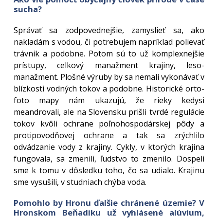
sucha?
Správať sa zodpovednejšie, zamyslieť sa, ako
nakladám s vodou, či potrebujem napríklad polievať
trávnik a podobne. Potom sú to už komplexnejšie
prístupy, celkový manažment krajiny, leso-
manažment. Plošné výruby by sa nemali vykonávať v
blízkosti vodných tokov a podobne. Historické orto-
foto mapy nám ukazujú, že rieky kedysi
meandrovali, ale na Slovensku prišli tvrdé regulácie
tokov kvôli ochrane poľnohospodárskej pôdy a
protipovodňovej ochrane a tak sa zrýchlilo
odvádzanie vody z krajiny. Cykly, v ktorých krajina
fungovala, sa zmenili, ľudstvo to zmenilo. Dospeli
sme k tomu v dôsledku toho, čo sa udialo. Krajinu
sme vysušili, v studniach chýba voda.
Pomohlo by Hronu ďalšie chránené územie? V
Hronskom Beňadiku už vyhlásené alúvium,