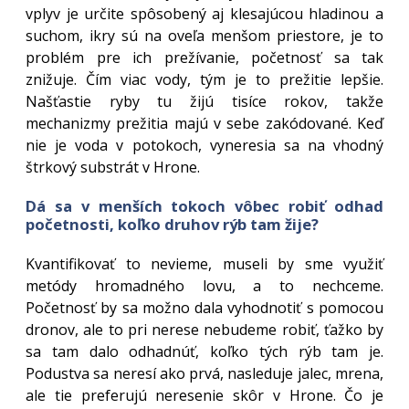
vplyv je určite spôsobený aj klesajúcou hladinou a
suchom, ikry sú na oveľa menšom priestore, je to
problém pre ich prežívanie, početnosť sa tak
znižuje. Čím viac vody, tým je to prežitie lepšie.
Našťastie ryby tu žijú tisíce rokov, takže
mechanizmy prežitia majú v sebe zakódované. Keď
nie je voda v potokoch, vyneresia sa na vhodný
štrkový substrát v Hrone.
Dá sa v menších tokoch vôbec robiť odhad
početnosti, koľko druhov rýb tam žije?
Kvantifikovať to nevieme, museli by sme využiť
metódy hromadného lovu, a to nechceme.
Početnosť by sa možno dala vyhodnotiť s pomocou
dronov, ale to pri nerese nebudeme robiť, ťažko by
sa tam dalo odhadnúť, koľko tých rýb tam je.
Podustva sa neresí ako prvá, nasleduje jalec, mrena,
ale tie preferujú neresenie skôr v Hrone. Čo je