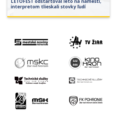
LETOFEST odštartoval leto na námestí,
interpretom tlieskali stovky ľudí