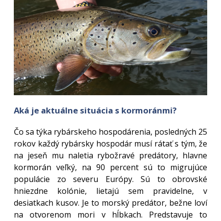
Aká je aktuálne situácia s kormoránmi?
Čo sa týka rybárskeho hospodárenia, posledných 25
rokov každý rybársky hospodár musí rátať s tým, že
na jeseň mu naletia rybožravé predátory, hlavne
kormorán veľký, na 90 percent sú to migrujúce
populácie zo severu Európy. Sú to obrovské
hniezdne kolónie, lietajú sem pravidelne, v
desiatkach kusov. Je to morský predátor, bežne loví
na otvorenom mori v hĺbkach. Predstavuje to