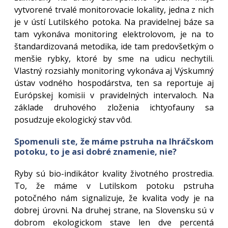
vytvorené trvalé monitorovacie lokality, jedna z nich
je v ústí Lutilského potoka. Na pravidelnej báze sa
tam vykonáva monitoring elektrolovom, je na to
štandardizovaná metodika, ide tam predovšetkým o
menšie rybky, ktoré by sme na udicu nechytili.
Vlastný rozsiahly monitoring vykonáva aj Výskumný
ústav vodného hospodárstva, ten sa reportuje aj
Európskej komisii v pravidelných intervaloch. Na
základe druhového zloženia ichtyofauny sa
posudzuje ekologický stav vôd.
Spomenuli ste, že máme pstruha na Ihráčskom
potoku, to je asi dobré znamenie, nie?
Ryby sú bio-indikátor kvality životného prostredia.
To, že máme v Lutilskom potoku pstruha
potočného nám signalizuje, že kvalita vody je na
dobrej úrovni. Na druhej strane, na Slovensku sú v
dobrom ekologickom stave len dve percentá