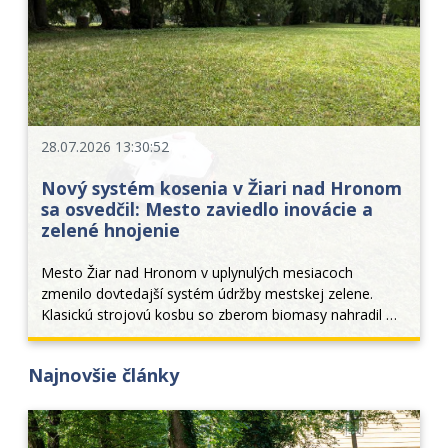
28.07.2026 13:30:52
Nový systém kosenia v Žiari nad Hronom
sa osvedčil: Mesto zaviedlo inovácie a
zelené hnojenie
Mesto Žiar nad Hronom v uplynulých mesiacoch 
zmenilo dovtedajší systém údržby mestskej zelene. 
Klasickú strojovú kosbu so zberom biomasy nahradil 
moderný režim permanentného kosenia a mulčovania. 
Tento krok priniesol nielen estetickejší vzhľad verejných 
Najnovšie články
p