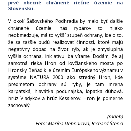
prvé obecné chránené riečne územie na
Slovensku.
V okolí Šášovského Podhradia by malo byť ďalšie
chránené územie, nás rybárov to nijako
neobmedzuje, má to vyšší stupeň ochrany, ide o to,
že sa ťažšie budú realizovať činnosti, ktoré majú
negatívny dopad na život rýb, ak je zmysluplná
vyššia ochrana, iniciatívu iba vítame. Dodám, že aj
samotná rieka Hron od lovčianskeho mosta po
Hronský Beňadik je územím Európskeho významu v
systéme NATURA 2000 ako stredný Hron, kde
predmetom ochrany sú ryby, je tam mrena
karpatská, hlavátka podunajská, lopatka dúhová,
hrúz Vladykov a hrúz Kesslerov. Hron je pomerne
zachovalý.
(mdeb)
Foto: Marína Debnárová, Richard Štencl