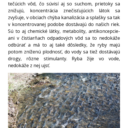
tečúcich vôd, čo súvisí aj so suchom, prietoky sa
znižujú, koncentrácia znečisťujúcich látok sa
zvyšuje, v obciach chýba kanalizácia a splašky sa tak
v koncentrovanej podobe dostávajú do našich riek.
Sú to aj chemické látky, metabolity, antikoncepcie-
ani v čistiarňach odpadových vôd sa to nedokáže
odbúrať a má to aj také dôsledky, že ryby majú
potom zníženú plodnosť, do vody sa tiež dostávajú
drogy, rôzne stimulanty. Ryba žije vo vode,
nedokáže z nej ujsť.