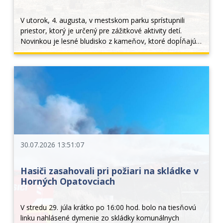
V utorok, 4. augusta, v mestskom parku sprístupnili 
priestor, ktorý je určený pre zážitkové aktivity detí. 
Novinkou je lesné bludisko z kameňov, ktoré dopĺňajú 
drevené prvky z guľatiny a rôzne drevené lavičky, na 
ktorých sa dá trénovať stabilita. Deti... 
30.07.2026 13:51:07
Hasiči zasahovali pri požiari na skládke v
Horných Opatovciach
V stredu 29. júla krátko po 16:00 hod. bolo na tiesňovú 
linku nahlásené dymenie zo skládky komunálnych 