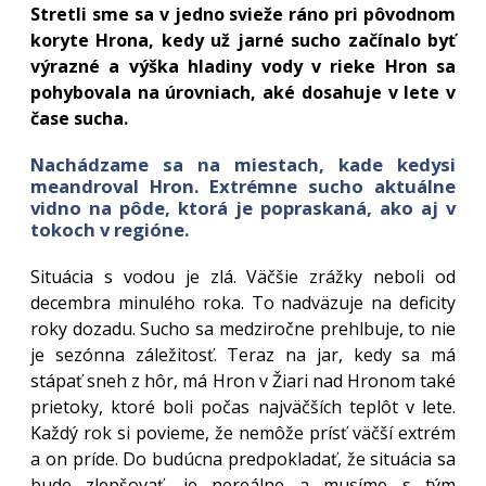
Stretli sme sa v jedno svieže ráno pri pôvodnom
koryte Hrona, kedy už jarné sucho začínalo byť
výrazné a výška hladiny vody v rieke Hron sa
pohybovala na úrovniach, aké dosahuje v lete v
čase sucha.
Nachádzame sa na miestach, kade kedysi
meandroval Hron. Extrémne sucho aktuálne
vidno na pôde, ktorá je popraskaná, ako aj v
tokoch v regióne.
Situácia s vodou je zlá. Väčšie zrážky neboli od
decembra minulého roka. To nadväzuje na deficity
roky dozadu. Sucho sa medziročne prehlbuje, to nie
je sezónna záležitosť. Teraz na jar, kedy sa má
stápať sneh z hôr, má Hron v Žiari nad Hronom také
prietoky, ktoré boli počas najväčších teplôt v lete.
Každý rok si povieme, že nemôže prísť väčší extrém
a on príde. Do budúcna predpokladať, že situácia sa
bude zlepšovať, je nereálne a musíme s tým