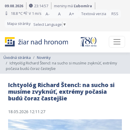
Preskočiť na obsah
Preskočiť na hlavné menu
09.08.2026
23:14:59
meniny má
Ľubomíra
18.8 °C
V
1 m/s
A-
A
A+
Textová verzia
RSS
Mapa stránky
Select Language
▼
Úvodná stránka
Novinky
Ichtyológ Richard Štencl: na sucho si musíme zvyknúť, extrémy
počasia budú čoraz častejšie
Ichtyológ Richard Štencl: na sucho si
musíme zvyknúť, extrémy počasia
budú čoraz častejšie
18.05.2026 12:11:27