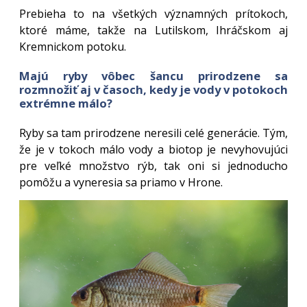
Prebieha to na všetkých významných prítokoch,
ktoré máme, takže na Lutilskom, Ihráčskom aj
Kremnickom potoku.
Majú ryby vôbec šancu prirodzene sa
rozmnožiť aj v časoch, kedy je vody v potokoch
extrémne málo?
Ryby sa tam prirodzene neresili celé generácie. Tým,
že je v tokoch málo vody a biotop je nevyhovujúci
pre veľké množstvo rýb, tak oni si jednoducho
pomôžu a vyneresia sa priamo v Hrone.