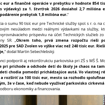
íc eur a finančné operácie v prebytku v hodnote 854 tis
 výdavky) za 1. štvrťrok 2026 dosiahol 2,7 milióna e
spodárenie prebytok 1,8 milióna eur.
“
 o sumu 90 tisíc eur pre Technické služby spol. s r. o. na 
časovým nesúladom medzi reálnymi výdavkami na služby, k
vyrovnávacieho príspevku na účet Technických služieb zo
iny SR. „
Okrem toho, prvá zmena rozpočtu rieši p
25 pre SAD Zvolen vo výške viac než 240 tisíc eur. Rieš
je,
“ dodal Martin Sebechlebský.
ci podporili aj rekonštrukciu parkoviska pri ZŠ s MŠ Š. M
 pri príchode a odchode detí do školy je chaos na ta
deti chodia pomedzi prichádzajúce autá. Vo vlastnej réž
a rozšíriť za 100 tisíc eur, mesto sa rozhodlo spolufin
tým, že v čase, keď nebude využívať parkovisko cirkevná
i odboru ekonomiky a financovania.