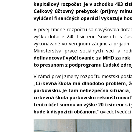
kapitálový rozpočet je v schodku 493 tis
Celkový účtovný prebytok (príjmy mínus
vylúčení finančných operácií vykazuje ho
V prvej zmene rozpočtu sa navyšovala dotácia
výšku dotácie 240 tisíc eur. Súvisí to s 
vykonávané vo verejnom záujme a prijatím 
Ministerstva práce sociálnych vecí a rod
dofinancovať vyúčtovanie za MHD za rok 20
to presunom z podprogramu Ľudské zdro
V rámci prvej zmeny rozpočtu mestskí poslan
„
Cirkevná škola má dlhodobo problém, že
parkovisku. Je tam nebezpečná situácia, 
cirkevná škola parkovisko rekonštruovať 
tento účel sumou vo výške 20 tisíc eur s 
bude k dispozícii občanom
,“ uviedol vedúc