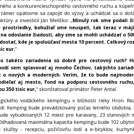
ľného a konkurencieschopného cestovného ruchu a kúpeľní
ámer opätovne sa zapojiť do výzvy a uchádzať sa o dotá
ktúry a investícií Ján Meliško: „
Minulý rok sme podali ži
 prostriedky, bohužiaľ sme neuspeli, tak teraz v máji
na odoslanie žiadosti, aby sme sa mohli uchádzať o 500 
ostať, kde je spoluúčasť mesta 10 percent. Celkový ro
íc eur.
“
o takéto zariadenia sú dobré pre cestovný ruch? H
chodí sem splavovať aj mnoho Čechov, takýchto zariad
 o nových a moderných. Verím, že to bude najmoder
odieľať aj mesto, Fond na podporu cestovného ruchu
 350 tisíc eur,
“ skonštatoval primátor Peter Antal.
ického vodáckeho kempingu v blízkosti rieky Hron. Real
dí. Kemping bude prevádzkovaný počas letného obdobia, r
ude vybudovaných 12 miest pre karavany, 23 stanových m
k. Odhadovaná maximálna kapacita kempingu bude 102 ubyt
 služby - recepciu, požičovňu lodí a e-bicyklov, kuchyn