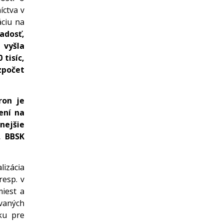
ctva v
ciu na
adosť,
 vyšla
tisíc,
zpočet
ron je
ení na
nejšie
, BBSK
izácia
esp. v
iest a
ovaných
ku pre