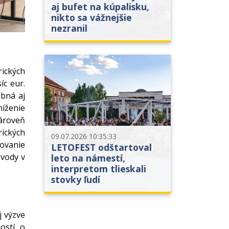
aj bufet na kúpalisku,
nikto sa vážnejšie
nezranil
rických
íc eur.
ebná aj
íženie
Zároveň
ických
09.07.2026 10:35:33
covanie
LETOFEST odštartoval
zvody v
leto na námestí,
interpretom tlieskali
stovky ľudí
j výzve
ostí o