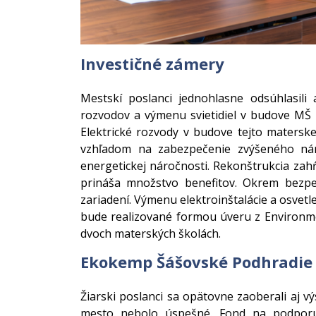
Investičné zámery
Mestskí poslanci jednohlasne odsúhlasili a
rozvodov a výmenu svietidiel v budove MŠ na
Elektrické rozvody v budove tejto materske
vzhľadom na zabezpečenie zvýšeného nár
energetickej náročnosti. Rekonštrukcia zah
prináša množstvo benefitov. Okrem bezpeč
zariadení. Výmenu elektroinštalácie a osvetl
bude realizované formou úveru z Environme
dvoch materských školách.
Ekokemp Šášovské Podhradie
Žiarski poslanci sa opätovne zaoberali aj
mesto nebolo úspešné. Fond na podporu 