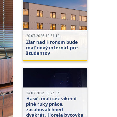
20.07.2026 10:31:10
Žiar nad Hronom bude
mať nový internát pre
študentov
14.07.2026 09:26:05
Hasiči mali cez víkend
plné ruky práce,
zasahovali hneď
dvakrát. Horela bytovka