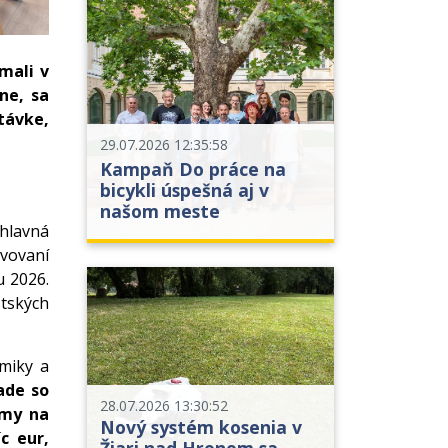
 mali v
ne, sa
távke,
29.07.2026 12:35:58
Kampaň Do práce na
bicykli úspešná aj v
našom meste
hlavná
avovaní
u 2026.
stských
omiky a
ade so
28.07.2026 13:30:52
jmy na
Nový systém kosenia v
c eur,
Žiari nad Hronom sa