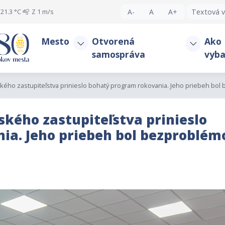
21.3 °C
Z
1 m/s
A-
A
A+
Textová v
Mesto
Otvorená
Ako
samospráva
vyba
ého zastupiteľstva prinieslo bohatý program rokovania. Jeho priebeh bol b
kého zastupiteľstva prinieslo
ia. Jeho priebeh bol bezproblém