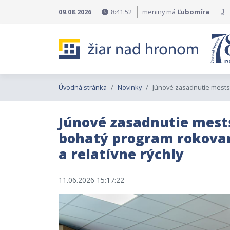
Preskočiť na obsah
Preskočiť na hlavné menu
09.08.2026
8:41:54
meniny má
Ľubomíra
Úvodná stránka
Novinky
Júnové zasadnutie mestsk
Júnové zasadnutie mests
bohatý program rokovan
a relatívne rýchly
11.06.2026 15:17:22