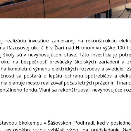
j realizáciu investície zameranej na rekonštrukciu elekt
 Rázusovej ulici č. 6 v Žiari nad Hronom vo výške 100 tis
j školy sú v nevyhovujúcom stave. Táto investícia je potr
oku na bezpečnosť prevádzky školských zariadení a zn
ŕňa kompletnú výmenu elektrických rozvodov a svietidiel. 
nosti sa postará o lepšiu ochranu spotrebičov a elektr
enia plánuje mesto realizovať počas letných prázdnin. Finan
ntálneho fondu. Vlani sa rekonštruovali nevyhovujúce ro
 výstavbou Ekokempu v Šášovskom Podhradí, keď v posledne
cestovného ruchu vyhlásil výzvu na predkladanie žiad