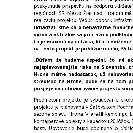
poskytnutie príspevku na podporu udržate
regiónoch SR. Mesto Žiar nad Hronom má z
realizáciu projektu. Vedúci odboru infraštru
uchádzali sme sa o nenávratné finančné
výzva a aktuálne sa pripravujú podklady 
to je maximálna dotácia, ktorú môžeme d
na tento projekt je približne milión, 35 tis
„
Dúfam, že budeme úspešní, čo iné ak
najsplavovanejšia rieka na Slovensku, 
Hrone máme nedostatok, už nehovoriac
stredisko na Hrone, bude sa na tom p
prispeje na dofinancovanie projektu sumou
Predmetom projektu je vybudovanie ekolog
projektu je plánovaná v Šášovskom Podhra
sezóne splavu Hrona. V areáli kempingu b
kontajnerové objekty s kapacitou 20 lôžo
hostí. Ubytovanie bude doplnené o ďalšie