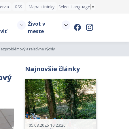
erzia
RSS
Mapa stránky
Select Language
▼
Život v
viť
meste
ezproblémový a relatívne rýchly
Najnovšie články
ový
05.08.2026 10:23:20