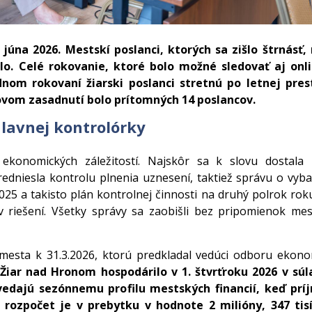
 júna 2026. Mestskí poslanci, ktorých sa zišlo štrnásť,
lo. Celé rokovanie, ktoré bolo možné sledovať aj onli
adnom rokovaní žiarski poslanci stretnú po letnej pres
vom zasadnutí bolo prítomných 14 poslancov.
hlavnej kontrolórky
ekonomických záležitostí. Najskôr sa k slovu dostala 
edniesla kontrolu plnenia uznesení, taktiež správu o vyb
25 a takisto plán kontrolnej činnosti na druhý polrok rok
v riešení. Všetky správy sa zaobišli bez pripomienok me
 mesta k 31.3.2026, ktorú predkladal vedúci odboru ekon
Žiar nad Hronom hospodárilo v 1. štvrťroku 2026 v súl
edajú sezónnemu profilu mestských financií, keď prí
 rozpočet je v prebytku v hodnote 2 milióny, 347 tisí