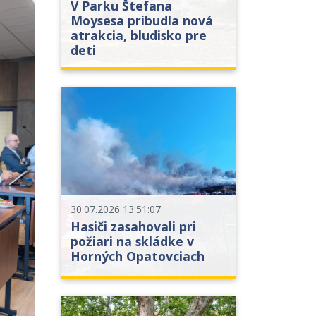
V Parku Štefana
Moysesa pribudla nová
atrakcia, bludisko pre
deti
30.07.2026 13:51:07
Hasiči zasahovali pri
požiari na skládke v
Horných Opatovciach