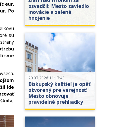
íc eur.
osvedčil: Mesto zaviedlo
ur. Po
inovácie a zelené
hnojenie
celkovú
toré sú
 strany
otrebu
ili sme
oysesa.
20.07.2026 11:17:43
mojšom
Biskupský kaštieľ je opäť
ii ide
otvorený pre verejnosť:
ancovať
Mesto obnovuje
 škola,
pravidelné prehliadky