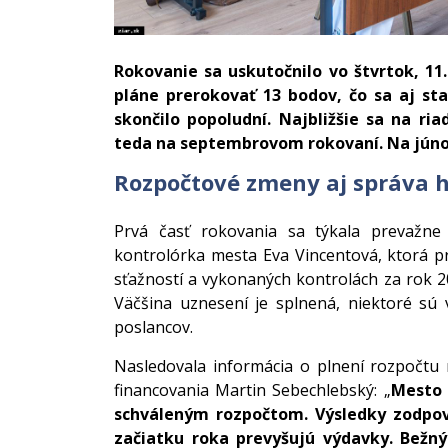
Rokovanie sa uskutočnilo vo štvrtok, 11.
pláne prerokovať 13 bodov, čo sa aj sta
skončilo popoludní. Najbližšie sa na ri
teda na septembrovom rokovaní. Na júno
Rozpočtové zmeny aj správa 
Prvá časť rokovania sa týkala prevažne 
kontrolórka mesta Eva Vincentová, ktorá pr
sťažností a vykonaných kontrolách za rok 20
Väčšina uznesení je splnená, niektoré sú 
poslancov.
Nasledovala informácia o plnení rozpočtu
financovania Martin Sebechlebský: „
Mesto 
schváleným rozpočtom. Výsledky zodpov
začiatku roka prevyšujú výdavky. Bežný