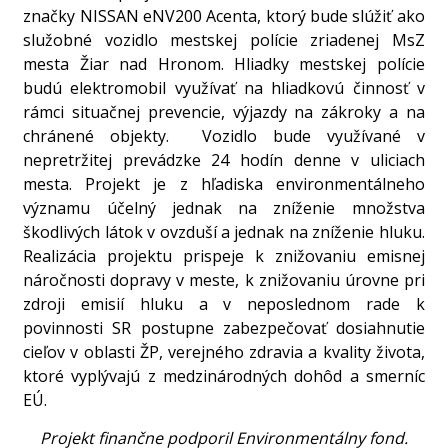
značky NISSAN eNV200 Acenta, ktorý bude slúžiť ako
služobné vozidlo mestskej polície zriadenej MsZ
mesta Žiar nad Hronom. Hliadky mestskej polície
budú elektromobil využívať na hliadkovú činnosť v
rámci situačnej prevencie, výjazdy na zákroky a na
chránené objekty. Vozidlo bude využívané v
nepretržitej prevádzke 24 hodín denne v uliciach
mesta. Projekt je z hľadiska environmentálneho
významu účelný jednak na zníženie množstva
škodlivých látok v ovzduší a jednak na zníženie hluku.
Realizácia projektu prispeje k znižovaniu emisnej
náročnosti dopravy v meste, k znižovaniu úrovne pri
zdroji emisií hluku a v neposlednom rade k
povinnosti SR postupne zabezpečovať dosiahnutie
cieľov v oblasti ŽP, verejného zdravia a kvality života,
ktoré vyplývajú z medzinárodných dohôd a smerníc
EÚ.
Projekt finančne podporil Environmentálny fond.