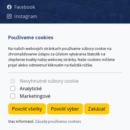
Facebook
Instagram
© 2023 Mesto Žiar nad Hronom, Š. Moysesa 46, 965 19 Žiar
nad Hronom, +421 45 678 71 53, msu@ziar.sk,
Viac
Používame cookies
kontaktov
webmaster@ziar.sk.
Vyhlásenie o prístupnosti
Na našich webových stránkach používame súbory cookie na
© 2026 Arrabella s.r.o., mayabella s.r.o., Všetky práva
zhromažďovanie údajov za účelom vytvárania štatistík na
vyhradené.
zlepšenie kvality našej webovej stránky. Naše cookies môžete
prijať alebo odmietnuť kliknutím na tlačidlá nižšie.
Nevyhnutné súbory cookie
Hosting:
- Web:
Analytické
Marketingové
Povoliť všetky
Povoliť výber
Zakázať
Viac informácií:
Zásady používania cookies