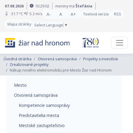
Preskočiť na obsah
Preskočiť na hlavné menu
07.08.2026
10:29:03
meniny má
Štefánia
31.7 °C
S
2 m/s
A-
A
A+
Textová verzia
RSS
Mapa stránky
Select Language
▼
Úvodná stránka
Otvorená samospráva
Projekty a investície
Zrealizované projekty
Nákup nového elektromobilu pre Mesto Žiar nad Hronom
Mesto
Otvorená samospráva
Kompetencie samosprávy
Predstavitelia mesta
Mestské zastupiteľstvo