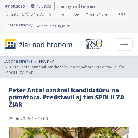
Preskočiť na obsah
Preskočiť na hlavné menu
07.08.2026
15:39:05
meniny má
Štefánia
29.3 °C
S
1 m/s
A-
A
A+
Textová verzia
RSS
Mapa stránky
Select Language
▼
Úvodná stránka
Novinky
Peter Antal oznámil kandidatúru na primátora. Predstavil aj tím
SPOLU ZA ŽIAR
Peter Antal oznámil kandidatúru na
primátora. Predstavil aj tím SPOLU ZA
ŽIAR
29.06.2026 17:17:00