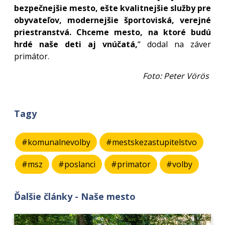
bezpečnejšie mesto, ešte kvalitnejšie služby pre
obyvateľov, modernejšie športoviská, verejné
priestranstvá. Chceme mesto, na ktoré budú
hrdé naše deti aj vnúčatá,
“ dodal na záver
primátor.
Foto: Peter Vörös
Tagy
#komunalnevolby
#mestskezastupitelstvo
#msz
#poslanci
#primator
#volby
Ďalšie články - Naše mesto