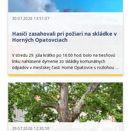
30.07.2026 13:51:07
Hasiči zasahovali pri požiari na skládke v
Horných Opatovciach
V stredu 29. júla krátko po 16:00 hod. bolo na tiesňovú 
linku nahlásené dymenie zo skládky komunálnych 
odpadov v mestskej časti Horné Opatovce s rozlohou 4 
x 4 metre. Prieskumom veliteľa zásahu bolo na mieste 
zistené, že ide o požiar komunálneho odpadu...
29.07.2026 12:35:58