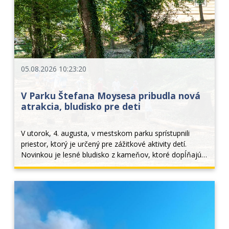
05.08.2026 10:23:20
V Parku Štefana Moysesa pribudla nová
atrakcia, bludisko pre deti
V utorok, 4. augusta, v mestskom parku sprístupnili 
priestor, ktorý je určený pre zážitkové aktivity detí. 
Novinkou je lesné bludisko z kameňov, ktoré dopĺňajú 
drevené prvky z guľatiny a rôzne drevené lavičky, na 
ktorých sa dá trénovať stabilita. Deti... 