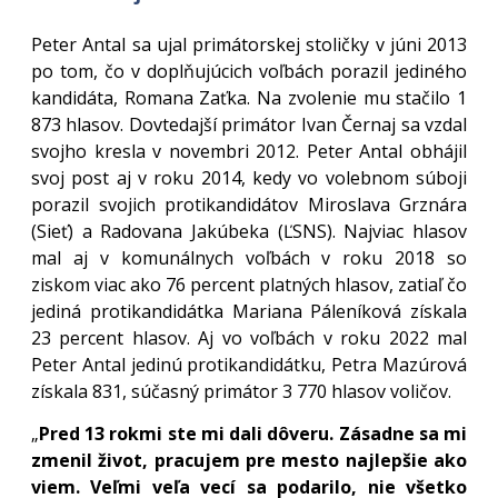
Peter Antal sa ujal primátorskej stoličky v júni 2013
po tom, čo v doplňujúcich voľbách porazil jediného
kandidáta, Romana Zaťka. Na zvolenie mu stačilo 1
873 hlasov. Dovtedajší primátor Ivan Černaj sa vzdal
svojho kresla v novembri 2012. Peter Antal obhájil
svoj post aj v roku 2014, kedy vo volebnom súboji
porazil svojich protikandidátov Miroslava Grznára
(Sieť) a Radovana Jakúbeka (ĽSNS). Najviac hlasov
mal aj v komunálnych voľbách v roku 2018 so
ziskom viac ako 76 percent platných hlasov, zatiaľ čo
jediná protikandidátka Mariana Páleníková získala
23 percent hlasov. Aj vo voľbách v roku 2022 mal
Peter Antal jedinú protikandidátku, Petra Mazúrová
získala 831, súčasný primátor 3 770 hlasov voličov.
„
Pred 13 rokmi ste mi dali dôveru. Zásadne sa mi
zmenil život, pracujem pre mesto najlepšie ako
viem. Veľmi veľa vecí sa podarilo, nie všetko