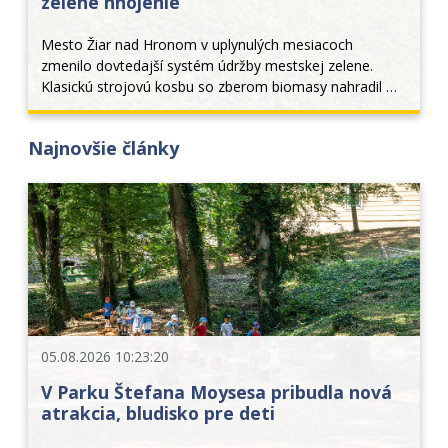
zelené hnojenie
Mesto Žiar nad Hronom v uplynulých mesiacoch 
zmenilo dovtedajší systém údržby mestskej zelene. 
Klasickú strojovú kosbu so zberom biomasy nahradil 
moderný režim permanentného kosenia a mulčovania. 
Tento krok priniesol nielen estetickejší vzhľad verejných 
Najnovšie články
p
05.08.2026 10:23:20
V Parku Štefana Moysesa pribudla nová
atrakcia, bludisko pre deti