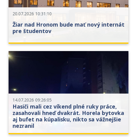
20.07.2026 10:31:10
Žiar nad Hronom bude mať nový internát
pre študentov
14.07.2026 09:26:05
Hasiči mali cez víkend plné ruky práce,
zasahovali hneď dvakrát. Horela bytovka
aj bufet na kúpalisku, nikto sa vážnejšie
nezranil