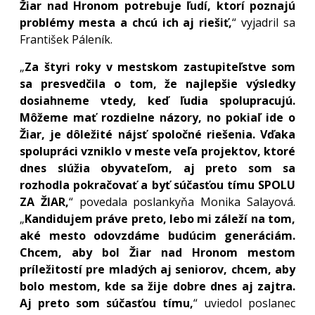
Žiar nad Hronom potrebuje ľudí, ktorí poznajú
problémy mesta a chcú ich aj riešiť,
“ vyjadril sa
František Páleník.
„
Za štyri roky v mestskom zastupiteľstve som
sa presvedčila o tom, že najlepšie výsledky
dosiahneme vtedy, keď ľudia spolupracujú.
Môžeme mať rozdielne názory, no pokiaľ ide o
Žiar, je dôležité nájsť spoločné riešenia. Vďaka
spolupráci vzniklo v meste veľa projektov, ktoré
dnes slúžia obyvateľom, aj preto som sa
rozhodla pokračovať a byť súčasťou tímu SPOLU
ZA ŽIAR,
“ povedala poslankyňa Monika Salayová.
„
Kandidujem práve preto, lebo mi záleží na tom,
aké mesto odovzdáme budúcim generáciám.
Chcem, aby bol Žiar nad Hronom mestom
príležitostí pre mladých aj seniorov, chcem, aby
bolo mestom, kde sa žije dobre dnes aj zajtra.
Aj preto som súčasťou tímu,
“ uviedol poslanec