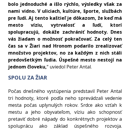
bolo jednoduché a išlo rýchlo, výsledky však za
nami vidno. V uliciach, kultúre, športe, službách
pre ľudí. Aj tento kaštieľ je dôkazom, že keď má
mesto víziu, vytrvalosť a ľudí, ktorí
spolupracujú, dokáže zachrániť hodnoty. Dnes
vás žiadam o možnosť pokračovať. Za celý ten
čas sa v Žiari nad Hronom podarilo zrealizovať
množstvo projektov, no za každým z nich stáli
predovšetkým ľudia. Úspešné mesto nestojí na
jednom človeku,
“ uviedol Peter Antal.
SPOLU ZA ŽIAR
Počas dnešného vystúpenia predstavil Peter Antal
tri hodnoty, ktoré podľa neho sprevádzali vedenie
mesta počas uplynulých rokov. Srdce ako vzťah k
mestu a jeho obyvateľom, víziu ako schopnosť
pretaviť dobré nápady do konkrétnych projektov a
spoluprácu ako základ úspešného rozvoja.