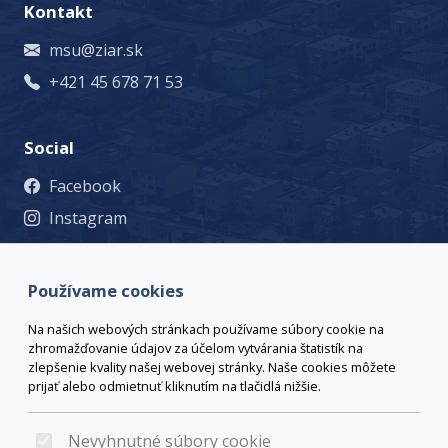
Kontakt
msu@ziar.sk
+421 45 678 71 53
Social
Facebook
Instagram
© 2023 Mesto Žiar nad Hronom, Š. Moysesa 46, 965 19 Žiar
nad Hronom, +421 45 678 71 53, msu@ziar.sk,
Viac
Používame cookies
kontaktov
webmaster@ziar.sk.
Vyhlásenie o prístupnosti
Na našich webových stránkach používame súbory cookie na
© 2026 Arrabella s.r.o., mayabella s.r.o., Všetky práva
zhromažďovanie údajov za účelom vytvárania štatistík na
vyhradené.
zlepšenie kvality našej webovej stránky. Naše cookies môžete
prijať alebo odmietnuť kliknutím na tlačidlá nižšie.
Nevyhnutné súbory cookie
Hosting:
- Web: