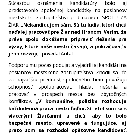
Súčasťou oznámenia kandidatúry bolo aj
predstavenie spoločnej kandidátky na poslancov
mestského zastupiteľstva pod názvom SPOLU ZA
ŽIAR. „
Nekandidujem sám. Sú tu ľudia, ktorí chcú
naďalej pracovať pre Žiar nad Hronom. Verím, že
práve spolu dokážeme pripraviť riešenia pre
výzvy, ktoré naše mesto čakajú, a pokračovať v
jeho rozvoji,
“ povedal Antal.
Podporu mu počas podujatia vyjadrili aj kandidáti na
poslancov mestského zastupiteľstva. Zhodli sa, že
za najväčšiu prednosť spoločného tímu považujú
schopnosť spolupracovať, hľadať riešenia a
pracovať v prospech mesta bez zbytočných
konfliktov. „
V komunálnej politike rozhoduje
každodenná práca medzi ľuďmi. Stretol som sa s
viacerými Žiarčanmi a chcú, aby to bolo
bezpečné mesto, upravené a fungujúce, aj
preto som sa rozhodol opätovne kandidovať.