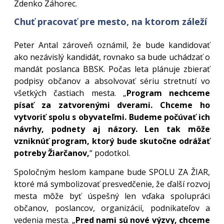
Zdenko Záhorec.
Chuť pracovať pre mesto, na ktorom záleží
Peter Antal zároveň oznámil, že bude kandidovať
ako nezávislý kandidát, rovnako sa bude uchádzať o
mandát poslanca BBSK. Počas leta plánuje zbierať
podpisy občanov a absolvovať sériu stretnutí vo
všetkých častiach mesta. „
Program nechceme
písať za zatvorenými dverami. Chceme ho
vytvoriť spolu s obyvateľmi. Budeme počúvať ich
návrhy, podnety aj názory. Len tak môže
vzniknúť program, ktorý bude skutočne odrážať
potreby Žiarčanov,
“ podotkol.
Spoločným heslom kampane bude SPOLU ZA ŽIAR,
ktoré má symbolizovať presvedčenie, že ďalší rozvoj
mesta môže byť úspešný len vďaka spolupráci
občanov, poslancov, organizácií, podnikateľov a
vedenia mesta. „
Pred nami sú nové výzvy, chceme