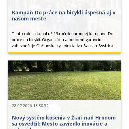
Kampaň Do práce na bicykli úspešná aj v
našom meste
Tento rok sa konal už 13.ročník národnej kampane Do 
práce na bicykli. Organizáciu a odbornú garanciu 
zabezpečuje Občianska cykloiniciatíva Banská Bystrica, 
hlavným vyhlasovateľom je národný cyklokoordinátor 
Peter Klučka a Ministerstvo dopravy SR. V roku 2
28.07.2026 13:30:52
Nový systém kosenia v Žiari nad Hronom
sa osvedčil: Mesto zaviedlo inovácie a