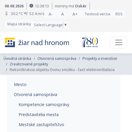
Preskočiť na obsah
Preskočiť na hlavné menu
08.08.2026
12:38:14
meniny má
Oskár
30.2 °C
SZ
4 m/s
A-
A
A+
Textová verzia
RSS
Mapa stránky
Select Language
▼
Úvodná stránka
Otvorená samospráva
Projekty a investície
Zrealizované projekty
Rekonštrukcia objektu Domu smútku - časť elektroinštalácia
Mesto
Otvorená samospráva
Kompetencie samosprávy
Predstavitelia mesta
Mestské zastupiteľstvo