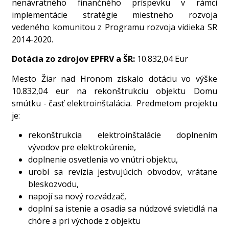
nenávratného finančného príspevku v rámci
implementácie stratégie miestneho rozvoja
vedeného komunitou z Programu rozvoja vidieka SR
2014-2020.
Dotácia zo zdrojov EPFRV a ŠR:
10.832,04 Eur
Mesto Žiar nad Hronom získalo dotáciu vo výške
10.832,04 eur na rekonštrukciu objektu Domu
smútku - časť elektroinštalácia. Predmetom projektu
je:
rekonštrukcia elektroinštalácie doplnením
vývodov pre elektrokúrenie,
doplnenie osvetlenia vo vnútri objektu,
urobí sa revízia jestvujúcich obvodov, vrátane
bleskozvodu,
napojí sa nový rozvádzač,
doplní sa istenie a osadia sa núdzové svietidlá na
chóre a pri východe z objektu