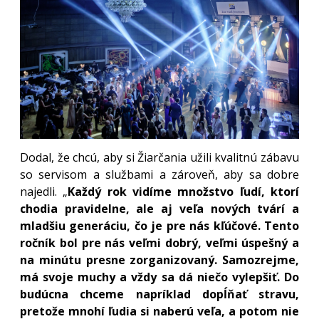
Dodal, že chcú, aby si Žiarčania užili kvalitnú zábavu
so servisom a službami a zároveň, aby sa dobre
najedli. „
Každý rok vidíme množstvo ľudí, ktorí
chodia pravidelne, ale aj veľa nových tvárí a
mladšiu generáciu, čo je pre nás kľúčové. Tento
ročník bol pre nás veľmi dobrý, veľmi úspešný a
na minútu presne zorganizovaný. Samozrejme,
má svoje muchy a vždy sa dá niečo vylepšiť. Do
budúcna chceme napríklad dopĺňať stravu,
pretože mnohí ľudia si naberú veľa, a potom nie