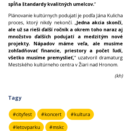
spĺňa štandardy kvalitných umelcov.
“
Plánovanie kultúrnych podujatí je podľa Jána Kulicha
proces, ktorý nikdy nekončí. „
Jedna akcia skončí,
ale už sa rieši ďalší ročník a okrem toho naraz aj
množstvo ďalších podujatí a medzitým nové
projekty. Nápadov máme veľa, ale musíme
zohľadňovať financie, priestory a počet ľudí,
všetko musíme premyslieť,
“ uzatvoril dramaturg
Mestského kultúrneho centra v Žiari nad Hronom.
(kh)
Tagy
#cityfest
#koncert
#kultura
#letovparku
#mskc