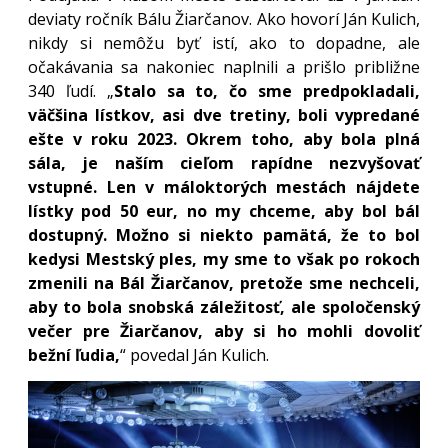
deviaty ročník Bálu Žiarčanov. Ako hovorí Ján Kulich,
nikdy si nemôžu byť istí, ako to dopadne, ale
očakávania sa nakoniec naplnili a prišlo približne
340 ľudí. „
Stalo sa to, čo sme predpokladali,
väčšina lístkov, asi dve tretiny, boli vypredané
ešte v roku 2023. Okrem toho, aby bola plná
sála, je naším cieľom rapídne nezvyšovať
vstupné. Len v máloktorých mestách nájdete
lístky pod 50 eur, no my chceme, aby bol bál
dostupný. Možno si niekto pamätá, že to bol
kedysi Mestský ples, my sme to však po rokoch
zmenili na Bál Žiarčanov, pretože sme nechceli,
aby to bola snobská záležitosť, ale spoločenský
večer pre Žiarčanov, aby si ho mohli dovoliť
bežní ľudia,
“ povedal Ján Kulich.