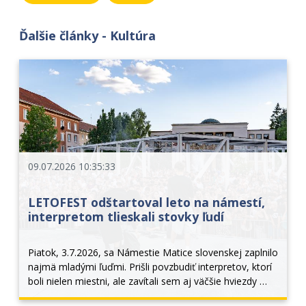
Ďalšie články - Kultúra
09.07.2026 10:35:33
LETOFEST odštartoval leto na námestí,
interpretom tlieskali stovky ľudí
Piatok, 3.7.2026, sa Námestie Matice slovenskej zaplnilo 
najmä mladými ľuďmi. Prišli povzbudiť interpretov, ktorí 
boli nielen miestni, ale zavítali sem aj väčšie hviezdy 
hudobného sveta, ako napríklad YAEL. Prvý letný festival 