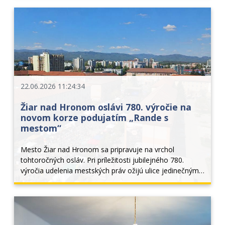
priamo v srdci Žiaru nad...
22.06.2026 11:24:34
Žiar nad Hronom oslávi 780. výročie na
novom korze podujatím „Rande s
mestom“
Mesto Žiar nad Hronom sa pripravuje na vrchol 
tohtoročných osláv. Pri príležitosti jubilejného 780. 
výročia udelenia mestských práv ožijú ulice jedinečným 
multižánrovým festivalom s názvom „Rande s mestom“. 
Oslavy sa uskutočnia v piatok 26. júna...