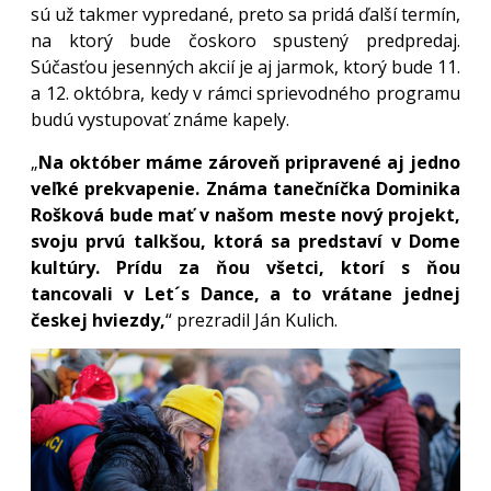
sú už takmer vypredané, preto sa pridá ďalší termín,
na ktorý bude čoskoro spustený predpredaj.
Súčasťou jesenných akcií je aj jarmok, ktorý bude 11.
a 12. októbra, kedy v rámci sprievodného programu
budú vystupovať známe kapely.
„
Na október máme zároveň pripravené aj jedno
veľké prekvapenie. Známa tanečníčka Dominika
Rošková bude mať v našom meste nový projekt,
svoju prvú talkšou, ktorá sa predstaví v Dome
kultúry. Prídu za ňou všetci, ktorí s ňou
tancovali v Let´s Dance, a to vrátane jednej
českej hviezdy,
“ prezradil Ján Kulich.