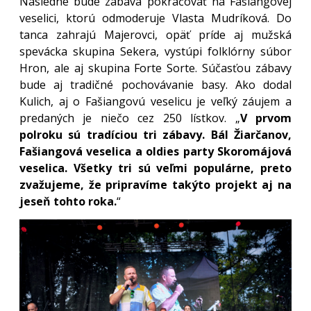
Následne bude zábava pokračovať na Fašiangovej
veselici, ktorú odmoderuje Vlasta Mudríková. Do
tanca zahrajú Majerovci, opäť príde aj mužská
spevácka skupina Sekera, vystúpi folklórny súbor
Hron, ale aj skupina Forte Sorte. Súčasťou zábavy
bude aj tradičné pochovávanie basy. Ako dodal
Kulich, aj o Fašiangovú veselicu je veľký záujem a
predaných je niečo cez 250 lístkov. „
V prvom
polroku sú tradíciou tri zábavy. Bál Žiarčanov,
Fašiangová veselica a oldies party Skoromájová
veselica. Všetky tri sú veľmi populárne, preto
zvažujeme, že pripravíme takýto projekt aj na
jeseň tohto roka.
“