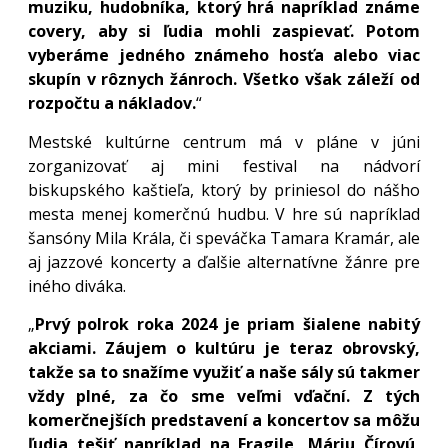
muziku, hudobníka, ktorý hrá napríklad známe
covery, aby si ľudia mohli zaspievať. Potom
vyberáme jedného známeho hosťa alebo viac
skupín v rôznych žánroch. Všetko však záleží od
rozpočtu a nákladov.
“
Mestské kultúrne centrum má v pláne v júni
zorganizovať aj mini festival na nádvorí
biskupského kaštieľa, ktorý by priniesol do nášho
mesta menej komerčnú hudbu. V hre sú napríklad
šansóny Mila Krála, či speváčka Tamara Kramár, ale
aj jazzové koncerty a ďalšie alternatívne žánre pre
iného diváka.
„
Prvý polrok roka 2024 je priam šialene nabitý
akciami. Záujem o kultúru je teraz obrovský,
takže sa to snažíme využiť a naše sály sú takmer
vždy plné, za čo sme veľmi vďační. Z tých
komerčnejších predstavení a koncertov sa môžu
ľudia tešiť napríklad na Fragile, Máriu Čírovú,