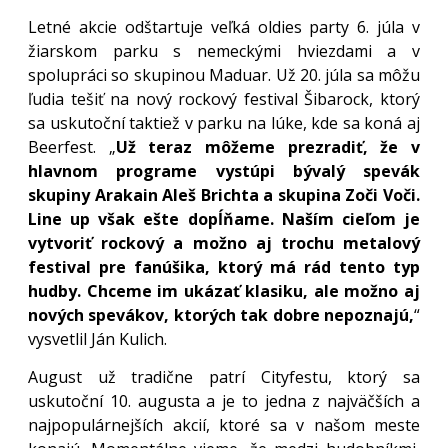
Letné akcie odštartuje veľká oldies party 6. júla v
žiarskom parku s nemeckými hviezdami a v
spolupráci so skupinou Maduar. Už 20. júla sa môžu
ľudia tešiť na nový rockový festival Šibarock, ktorý
sa uskutoční taktiež v parku na lúke, kde sa koná aj
Beerfest. „
Už teraz môžeme prezradiť, že v
hlavnom programe vystúpi bývalý spevák
skupiny Arakain Aleš Brichta a skupina Zoči Voči.
Line up však ešte dopĺňame. Naším cieľom je
vytvoriť rockový a možno aj trochu metalový
festival pre fanúšika, ktorý má rád tento typ
hudby. Chceme im ukázať klasiku, ale možno aj
nových spevákov, ktorých tak dobre nepoznajú,
“
vysvetlil Ján Kulich.
August už tradične patrí Cityfestu, ktorý sa
uskutoční 10. augusta a je to jedna z najväčších a
najpopulárnejších akcií, ktoré sa v našom meste