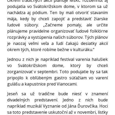
Okrem tradičných akcií plánuje MsKC rozbehnúť aj
podujatia vo Svätokrížskom dome, v ktorom sa už
nachádza aj pódium. Ten by mali otvoriť stavaním
mája, kedy by chceli zapojiť a predstaviť žiarske
ľudové súbory. „Začneme pomaly, ale určite
plánujeme pravidelne organizovať ľudové folklórne
rozprávky a vystúpenia našich súborov. Tých plánov
je naozaj veľmi veľa a ľudí čakajú desiatky akcií
okrem tých, ktoré robíme bežne v kulturáku.“
Jednou z nich je napríklad festival varenia halušiek
vo Svätokrížskom dome, ktorý by chceli
zorganizovať v septembri. Toto podujatie by sa tak
pripojilo k obľúbeným gastro súťažiam vo varení
gulášu a kapustnice pred Vianocami.
Jeseň sa už tradične bude niesť v znamení
divadelných predstavení. Jedno z nich bude
napríklad muzikál Vyznanie od Jána Ďurovčíka. Hoci
sa toto predstavenie uskutoční až v novembri, lístky