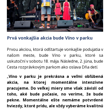
Prvá vonkajšia akcia bude Víno v parku
Prvou akciou, ktorá odštartuje vonkajšie podujatia v
našom meste, bude Víno v parku, ktoré sa
uskutoční v sobotu 18. mája. Následne, 2. júna, bude
Cesta rozprávkovým parkom ako oslava Dňa detí.
„
Víno v parku je prekrásna a veľmi obľúbená
akcia, na ktorej momentálne intenzívne
pracujeme. Do veľkej miery sme však závislí od
toho, aké bude počasie, no veríme, že bude
pekne. Momentálne ešte nemáme potvrdené
hviezdy, ktoré prídu, ale vždy vyberáme kvalitnú