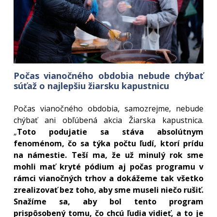
Počas vianočného obdobia nebude chýbať
súťaž o najlepšiu žiarsku kapustnicu
Počas vianočného obdobia, samozrejme, nebude
chýbať ani obľúbená akcia Žiarska kapustnica.
„
Toto podujatie sa stáva absolútnym
fenoménom, čo sa týka počtu ľudí, ktorí prídu
na námestie. Teší ma, že už minulý rok sme
mohli mať kryté pódium aj počas programu v
rámci vianočných trhov a dokážeme tak všetko
zrealizovať bez toho, aby sme museli niečo rušiť.
Snažíme sa, aby bol tento program
prispôsobený tomu, čo chcú ľudia vidieť, a to je