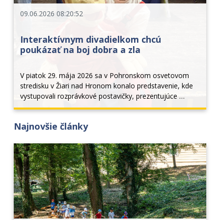
09.06.2026 08:20:52
Interaktívnym divadielkom chcú
poukázať na boj dobra a zla
V piatok 29. mája 2026 sa v Pohronskom osvetovom 
stredisku v Žiari nad Hronom konalo predstavenie, kde 
vystupovali rozprávkové postavičky, prezentujúce 
tematiku boja dobra a zla. Podujatím sa organizátori 
snažili prepojiť svet detí, ktoré prišli zo...
Najnovšie články