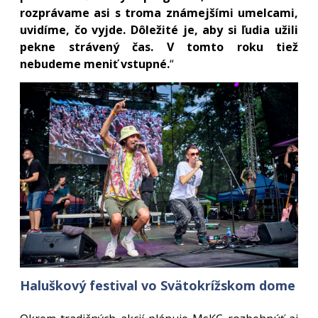
rozprávame asi s troma známejšími umelcami,
uvidíme, čo vyjde. Dôležité je, aby si ľudia užili
pekne strávený čas. V tomto roku tiež
nebudeme meniť vstupné.
“
Haluškový festival vo Svätokrížskom dome