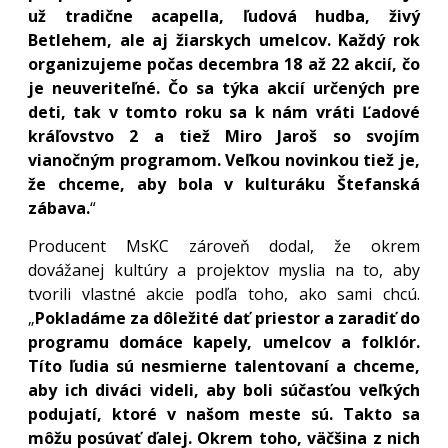
už tradične acapella, ľudová hudba, živý
Betlehem, ale aj žiarskych umelcov. Každý rok
organizujeme počas decembra 18 až 22 akcií, čo
je neuveriteľné. Čo sa týka akcií určených pre
deti, tak v tomto roku sa k nám vráti Ľadové
kráľovstvo 2 a tiež Miro Jaroš so svojím
vianočným programom. Veľkou novinkou tiež je,
že chceme, aby bola v kulturáku Štefanská
zábava.
“
Producent MsKC zároveň dodal, že okrem
dovážanej kultúry a projektov myslia na to, aby
tvorili vlastné akcie podľa toho, ako sami chcú.
„
Pokladáme za dôležité dať priestor a zaradiť do
programu domáce kapely, umelcov a folklór.
Títo ľudia sú nesmierne talentovaní a chceme,
aby ich diváci videli, aby boli súčasťou veľkých
podujatí, ktoré v našom meste sú. Takto sa
môžu posúvať ďalej. Okrem toho, väčšina z nich