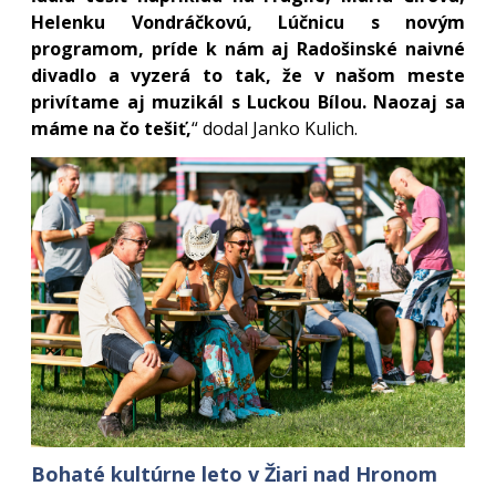
Helenku Vondráčkovú, Lúčnicu s novým
programom, príde k nám aj Radošinské naivné
divadlo a vyzerá to tak, že v našom meste
privítame aj muzikál s Luckou Bílou. Naozaj sa
máme na čo tešiť,
“ dodal Janko Kulich.
Bohaté kultúrne leto v Žiari nad Hronom