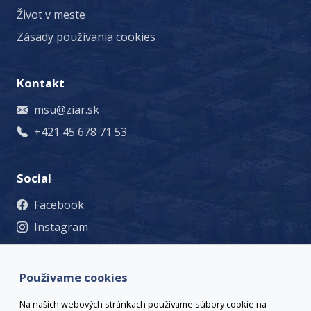
Život v meste
Zásady používania cookies
Kontakt
msu@ziar.sk
+421 45 678 71 53
Social
Facebook
Instagram
© 2023 Mesto Žiar nad Hronom, Š. Moysesa 46, 965 19 Žiar
nad Hronom, +421 45 678 71 53, msu@ziar.sk,
Viac
Používame cookies
kontaktov
webmaster@ziar.sk.
Vyhlásenie o prístupnosti
Na našich webových stránkach používame súbory cookie na