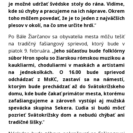
je možné udržať švédske stoly do rána. Vidíme,
kde sú chyby a pracujeme na ich náprave. Okrem
toho môžem povedať, že je to jeden z najväčších
plesov v okolí, na čo sme určite hrdí.
“
Po Bále Žiarčanov sa obyvatelia mesta môžu tešiť
na tradičný fašiangový sprievod, ktorý bude v
piatok 9. februára. „
Jeho súčasťou bude folklórny
súbor Hron spolu so žiarskou rómskou muzikou a
kaukliarmi, choduliarmi v maskách a artistami
na jednokolkách. O 16.00 bude sprievod
odchádzať z MsKC, zastaví sa na námestí,
ktorým bude prechádzať až do Svätokrížskeho
domu, kde bude čakať primátor mesta, ktorému
zafašiangujeme a zároveň vystúpi aj mužská
spevácka skupina Sekera. Ľudia si budú môcť
pozrieť Svätokrížsky dom a nebudú chýbať ani
tradičné šišky.
“