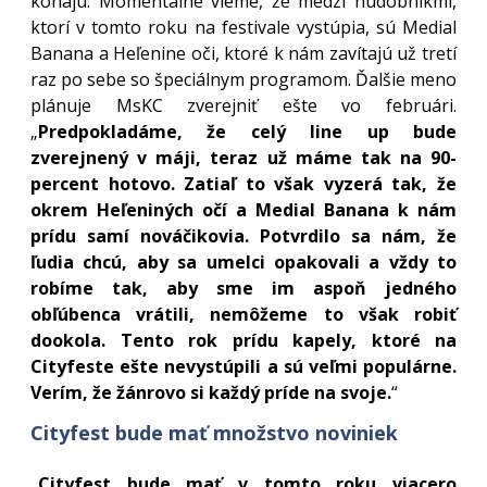
konajú. Momentálne vieme, že medzi hudobníkmi,
ktorí v tomto roku na festivale vystúpia, sú Medial
Banana a Heľenine oči, ktoré k nám zavítajú už tretí
raz po sebe so špeciálnym programom. Ďalšie meno
plánuje MsKC zverejniť ešte vo februári.
„
Predpokladáme, že celý line up bude
zverejnený v máji, teraz už máme tak na 90-
percent hotovo. Zatiaľ to však vyzerá tak, že
okrem Heľeniných očí a Medial Banana k nám
prídu samí nováčikovia. Potvrdilo sa nám, že
ľudia chcú, aby sa umelci opakovali a vždy to
robíme tak, aby sme im aspoň jedného
obľúbenca vrátili, nemôžeme to však robiť
dookola. Tento rok prídu kapely, ktoré na
Cityfeste ešte nevystúpili a sú veľmi populárne.
Verím, že žánrovo si každý príde na svoje.
“
Cityfest bude mať množstvo noviniek
„
Cityfest bude mať v tomto roku viacero