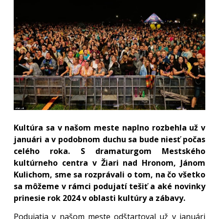
Kultúra sa v našom meste naplno rozbehla už v
januári a v podobnom duchu sa bude niesť počas
celého roka. S dramaturgom Mestského
kultúrneho centra v Žiari nad Hronom, Jánom
Kulichom, sme sa rozprávali o tom, na čo všetko
sa môžeme v rámci podujatí tešiť a aké novinky
prinesie rok 2024 v oblasti kultúry a zábavy.
Podujatia v našom meste odštartoval už v januári