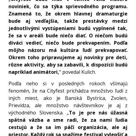
noviniek, čo sa týka sprievodného programu.
Znamená to, že okrem hlavnej dramaturgie
bude aj vedľajšia, takže prestávky medzi
jednotlivými vystúpeniami budú vyplnené tak,
že sa v areáli bude niečo diať. O niečom budú
diváci vedieť, niečo bude prekvapením. Podľa
môjho názoru má kultúra ľudí prekvapovať.
Okrem toho pripravujeme aj novinky pre deti,
rôzne aktivity, aby sa zabavili, k dispozícii budú
napríklad animátori,
“ povedal Kulich.
Podľa neho si v posledných rokoch všímajú
fenomén, že na Cityfest prichádza množstvo ľudí z
iných miest, ako je Banská Bystrica, Zvolen,
Prievidza, ale množstvo návštevníkov je aj z
východného Slovenska. „
To je pre nás úžasná
spätná väzba a sme radi, že za nami ľudia
cestujú a že sa im páči organizácia, ale aj
priestor. Každý rok sa snažíme festival vylepšiť a