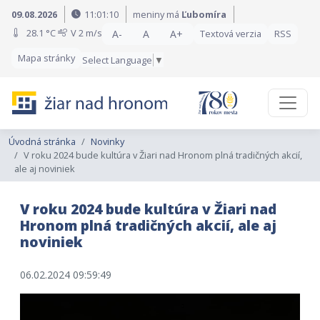
Preskočiť na obsah
Preskočiť na hlavné menu
09.08.2026
11:01:12
meniny má
Ľubomíra
28.1 °C
V
2 m/s
A-
A
A+
Textová verzia
RSS
Mapa stránky
Select Language
▼
Úvodná stránka
Novinky
V roku 2024 bude kultúra v Žiari nad Hronom plná tradičných akcií,
ale aj noviniek
V roku 2024 bude kultúra v Žiari nad
Hronom plná tradičných akcií, ale aj
noviniek
06.02.2024 09:59:49