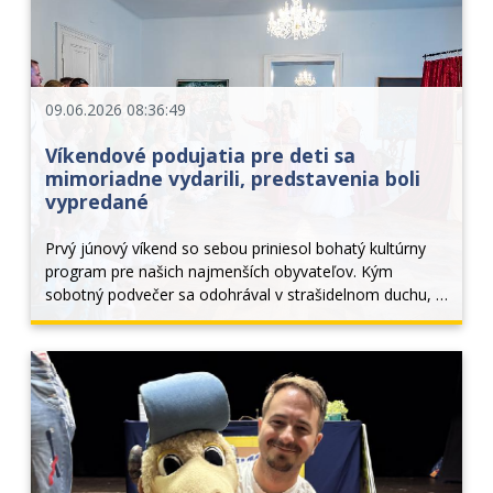
09.06.2026 08:36:49
Víkendové podujatia pre deti sa
mimoriadne vydarili, predstavenia boli
vypredané
Prvý júnový víkend so sebou priniesol bohatý kultúrny 
program pre našich najmenších obyvateľov. Kým 
sobotný podvečer sa odohrával v strašidelnom duchu, 
nedeľa v parku priniesla radosť, zábavu, penovú šou, 
ukážky automobilovej techniky, rozprávkové...