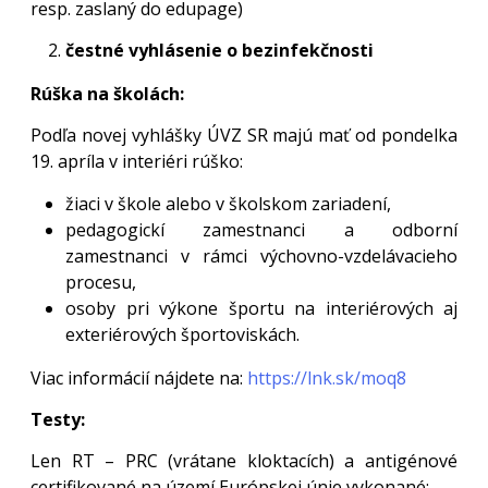
resp. zaslaný do edupage)
čestné vyhlásenie o bezinfekčnosti
Rúška na školách:
Podľa novej vyhlášky ÚVZ SR majú mať od pondelka
19. apríla v interiéri rúško:
žiaci v škole alebo v školskom zariadení,
pedagogickí zamestnanci a odborní
zamestnanci v rámci výchovno-vzdelávacieho
procesu,
osoby pri výkone športu na interiérových aj
exteriérových športoviskách.
Viac informácií nájdete na:
https://lnk.sk/moq8
Testy:
Len RT – PRC (vrátane kloktacích) a antigénové
certifikované na území Európskej únie vykonané: