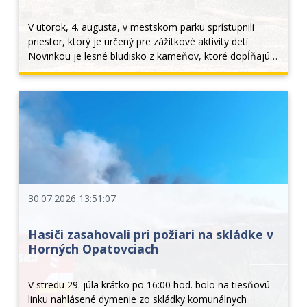
V utorok, 4. augusta, v mestskom parku sprístupnili 
priestor, ktorý je určený pre zážitkové aktivity detí. 
Novinkou je lesné bludisko z kameňov, ktoré dopĺňajú 
drevené prvky z guľatiny a rôzne drevené lavičky, na 
ktorých sa dá trénovať stabilita. Deti... 
30.07.2026 13:51:07
Hasiči zasahovali pri požiari na skládke v
Horných Opatovciach
V stredu 29. júla krátko po 16:00 hod. bolo na tiesňovú 
linku nahlásené dymenie zo skládky komunálnych 