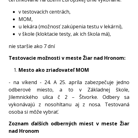
v testovacích centrách,
MOM,
u lekára (možnosť zakúpenia testu v lekárni),
v škole (kloktacie testy, ak ich škola má),
nie staršie ako 7 dní
Testovacie možnosti v meste Žiar nad Hronom:
Mesto ako zriaďovateľ MOM
- na víkend - 24. A 25. apríla zabezpečuje jedno
odberové miesto, a to v Základnej škole,
Jilemnického ulica č 2 – Štvorke. Odbery sa
vykonávajú z nosohltanu aj z nosa. Testovaná
osoba si môže vybrať.
Zoznam ďalších odberných miest v meste Žiar
nad Hronom