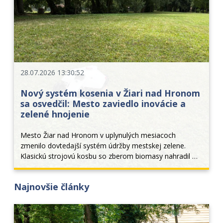
28.07.2026 13:30:52
Nový systém kosenia v Žiari nad Hronom
sa osvedčil: Mesto zaviedlo inovácie a
zelené hnojenie
Mesto Žiar nad Hronom v uplynulých mesiacoch 
zmenilo dovtedajší systém údržby mestskej zelene. 
Klasickú strojovú kosbu so zberom biomasy nahradil 
moderný režim permanentného kosenia a mulčovania. 
Tento krok priniesol nielen estetickejší vzhľad verejných 
Najnovšie články
p