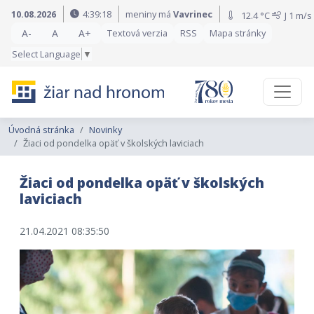
Preskočiť na obsah
Preskočiť na hlavné menu
10.08.2026
4:39:19
meniny má
Vavrinec
12.4 °C
J
1 m/s
A-
A
A+
Textová verzia
RSS
Mapa stránky
Select Language
▼
Úvodná stránka
Novinky
Žiaci od pondelka opäť v školských laviciach
Žiaci od pondelka opäť v školských
laviciach
21.04.2021 08:35:50