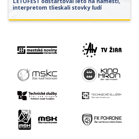
LETOFEST odštartoval leto na námestí,
interpretom tlieskali stovky ľudí