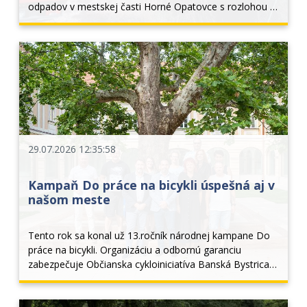
odpadov v mestskej časti Horné Opatovce s rozlohou 4 
x 4 metre. Prieskumom veliteľa zásahu bolo na mieste 
zistené, že ide o požiar komunálneho odpadu...
29.07.2026 12:35:58
Kampaň Do práce na bicykli úspešná aj v
našom meste
Tento rok sa konal už 13.ročník národnej kampane Do 
práce na bicykli. Organizáciu a odbornú garanciu 
zabezpečuje Občianska cykloiniciatíva Banská Bystrica, 
hlavným vyhlasovateľom je národný cyklokoordinátor 
Peter Klučka a Ministerstvo dopravy SR. V roku 2