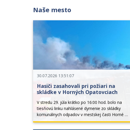
Naše mesto
30.07.2026 13:51:07
Hasiči zasahovali pri požiari na
skládke v Horných Opatovciach
V stredu 29. júla krátko po 16:00 hod. bolo na 
tiesňovú linku nahlásené dymenie zo skládky 
komunálnych odpadov v mestskej časti Horné 
Opatovce s rozlohou 4 x 4 metre. Prieskumom 
veliteľa zásahu bolo na mieste zistené, že ide o 