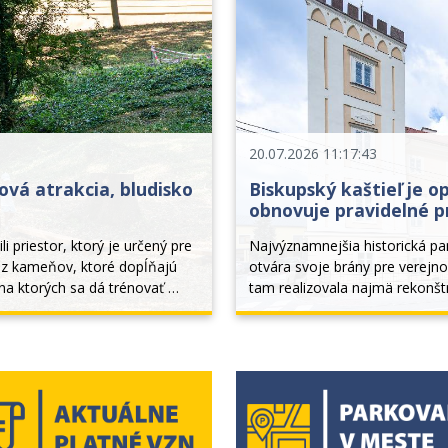
20.07.2026 11:17:43
ová atrakcia, bludisko
Biskupský kaštieľ je o
obnovuje pravidelné p
 priestor, ktorý je určený pre 
Najvýznamnejšia historická pa
o z kameňov, ktoré dopĺňajú 
otvára svoje brány pre verejno
na ktorých sa dá trénovať 
tam realizovala najmä rekonštr
arkádovej chodby...