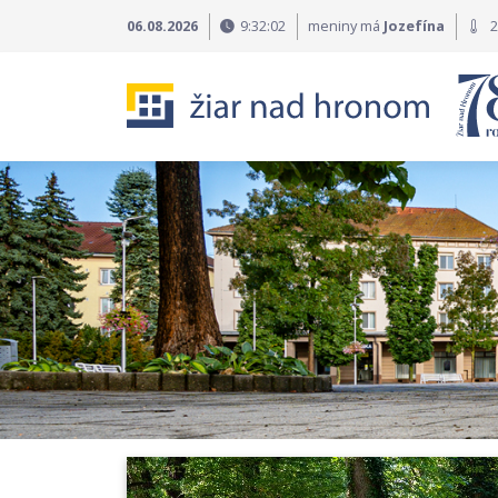
Preskočiť na obsah
Preskočiť na hlavné menu
06.08.2026
9:32:04
meniny má
Jozefína
2
Mesto Žiar nad Hronom - 
TOP novinky