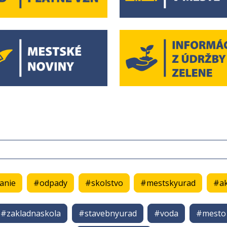
anie
#odpady
#skolstvo
#mestskyurad
#ak
#zakladnaskola
#stavebnyurad
#voda
#mesto