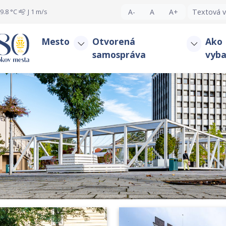
9.8 °C
J
1 m/s
A-
A
A+
Textová v
Mesto
Otvorená
Ako
samospráva
vyba
oficiálna stránka