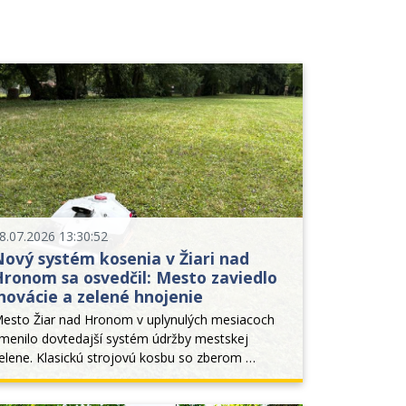
8.07.2026 13:30:52
ový systém kosenia v Žiari nad
Hronom sa osvedčil: Mesto zaviedlo
novácie a zelené hnojenie
esto Žiar nad Hronom v uplynulých mesiacoch 
menilo dovtedajší systém údržby mestskej 
elene. Klasickú strojovú kosbu so zberom 
iomasy nahradil moderný režim permanentného 
osenia a mulčovania. Tento krok priniesol nielen 