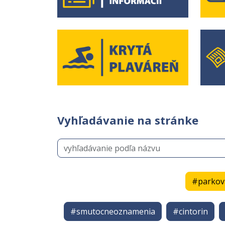
Vyhľadávanie na stránke
#parkov
#smutocneoznamenia
#cintorin