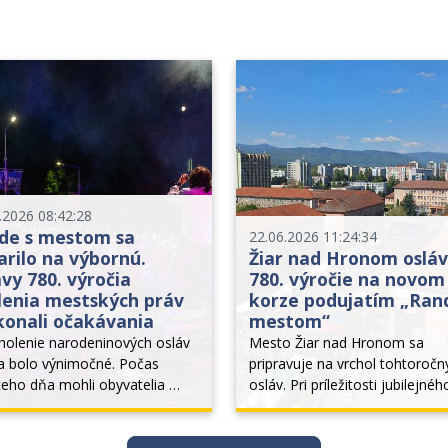
.2026 08:42:28
de s mestom sa
22.06.2026 11:24:34
arilo na výbornú.
Žiar nad Hronom osláv
vy 780. výročia
780. výročie na novom
lenia mestských práv
korze podujatím „Ran
konali očakávania
mestom“
holenie narodeninových osláv 
Mesto Žiar nad Hronom sa 
 bolo výnimočné. Počas 
pripravuje na vrchol tohtoročný
eho dňa mohli obyvatelia 
osláv. Pri príležitosti jubilejnéh
eť do mestského úradu, 
výročia udelenia mestských prá
tnať si kávu v oblakoch, 
ožijú ulice jedinečným 
udní sa v uliciach mohli 
multižánrovým festivalom s n