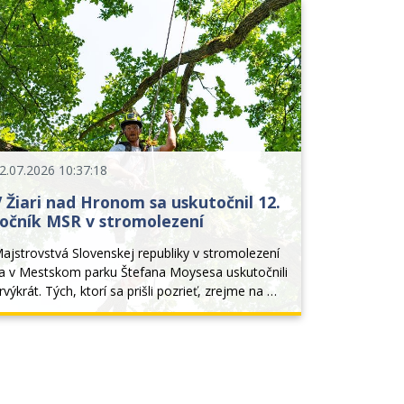
stetickejší vzhľad verejných p
2.07.2026 10:37:18
 Žiari nad Hronom sa uskutočnil 12.
ročník MSR v stromolezení
ajstrovstvá Slovenskej republiky v stromolezení 
a v Mestskom parku Štefana Moysesa uskutočnili 
rvýkrát. Tých, ktorí sa prišli pozrieť, zrejme na 
ruhý deň bolel krk, keďže väčšinu času sa 
koloidúci pozerali nahor do korún stromov, kde 
voje umenie...