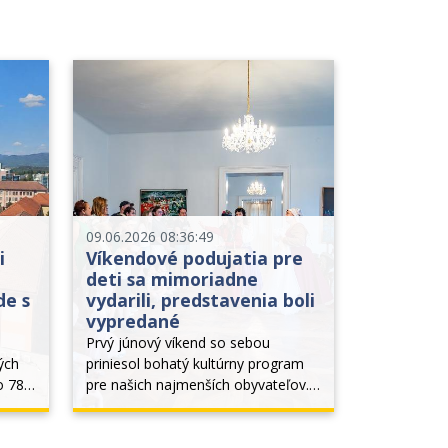
09.06.2026 08:36:49
i
Víkendové podujatia pre
deti sa mimoriadne
de s
vydarili, predstavenia boli
vypredané
Prvý júnový víkend so sebou 
ch 
priniesol bohatý kultúrny program 
o 780. 
pre našich najmenších obyvateľov. 
v 
Kým sobotný podvečer sa 
odohrával v strašidelnom duchu, 
ázvom 
nedeľa v parku priniesla radosť, 