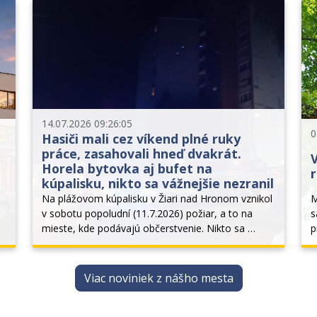
Ministerstvo dopravy SR. V roku 2
e
14.07.2026 09:26:05
0
Hasiči mali cez víkend plné ruky
práce, zasahovali hneď dvakrát.
V
Horela bytovka aj bufet na
kúpalisku, nikto sa vážnejšie nezranil
Na plážovom kúpalisku v Žiari nad Hronom vznikol 
M
v sobotu popoludní (11.7.2026) požiar, a to na 
s
mieste, kde podávajú občerstvenie. Nikto sa 
p
nezranil. Prevádzka kúpaliska pokračuje bez 
d
obmedzení, je tam zabezpečený aj pojazdný bufet 
o
a pracuje sa na...
s
Viac noviniek z nášho mesta