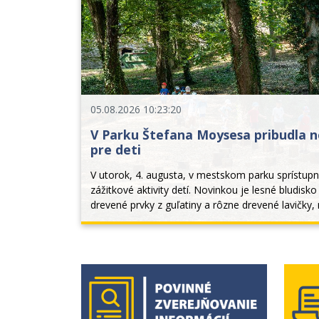
05.08.2026 10:23:20
V Parku Štefana Moysesa pribudla n
pre deti
V utorok, 4. augusta, v mestskom parku sprístupnili
zážitkové aktivity detí. Novinkou je lesné bludisk
drevené prvky z guľatiny a rôzne drevené lavičky, 
stabilita. Deti... 
Bannery