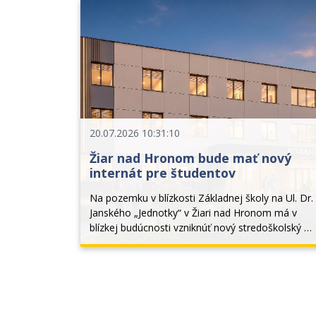
požiar komunálneho odpadu...
20.07.2026 10:31:10
Žiar nad Hronom bude mať nový
internát pre študentov
Na pozemku v blízkosti Základnej školy na Ul. Dr. 
Janského „Jednotky“ v Žiari nad Hronom má v 
blízkej budúcnosti vzniknúť nový stredoškolský 
internát. Ubytovacie zariadenie by malo slúžiť 
študentom všetkých stredných škôl v meste, 
najmä tým, ktorí...