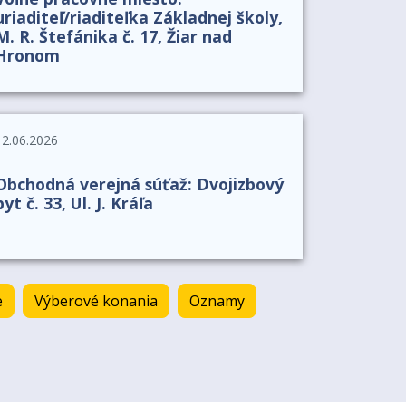
uriaditeľ/riaditeľka Základnej školy,
M. R. Štefánika č. 17, Žiar nad
Hronom
12.06.2026
Obchodná verejná súťaž: Dvojizbový
byt č. 33, Ul. J. Kráľa
e
Výberové konania
Oznamy