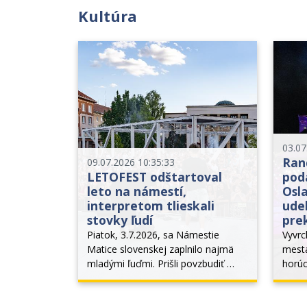
Kultúra
03.07
Ran
09.07.2026 10:35:33
LETOFEST odštartoval
pod
leto na námestí,
Osla
interpretom tlieskali
ude
stovky ľudí
pre
Piatok, 3.7.2026, sa Námestie 
Vyvrc
Matice slovenskej zaplnilo najmä 
mesta
mladými ľuďmi. Prišli povzbudiť 
horúc
interpretov, ktorí boli nielen miestni, 
nazri
ale zavítali sem aj väčšie hviezdy 
vychu
hudobného sveta, ako napríklad 
popol