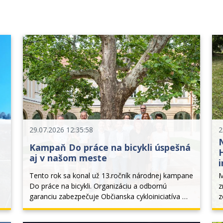
29.07.2026 12:35:58
2
N
Kampaň Do práce na bicykli úspešná
aj v našom meste
i
Tento rok sa konal už 13.ročník národnej kampane 
M
Do práce na bicykli. Organizáciu a odbornú 
z
garanciu zabezpečuje Občianska cykloiniciatíva 
z
Banská Bystrica, hlavným vyhlasovateľom je 
b
národný cyklokoordinátor Peter Klučka a 
k