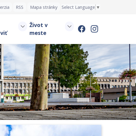
erzia
RSS
Mapa stránky
Select Language
▼
Život v
viť
meste